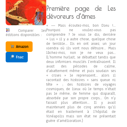
Première page de Les
dévoreurs d’âmes
« — Mais écoutez-moi, bon Dieu !…
Pourquoi ne voulez-vous pas
Comparer les
comprendre ? Je vous le dis, derrière
éditions disponibles :
« Lui » il y a autre chose, quelque chose
de terrible… Ils en ont assez, un jour
Amazon
viendra où ils vont nous détruire… Mais
lâchez-moi, non je ne veux pas…
Fnac
(L’homme hurlait, se débattait tandis que
deux infirmiers musclés l’entraînaient. Il
avait des périodes de calme,
d’abattement même et puis soudain ses
« crises » le reprenaient… alors il
racontait des histoires « sans queue ni
tête » ; des histoires de voyages
cosmiques, de lieux où le temps n’était
pas le même, de femme qui disparaît,
absorbée par son propre corps… On n’y
faisait plus attention… Il y avait
maintenant plus de cinq années qu’il
était en traitement à l’hôpital de
Vinéapolis mais son état ne présentait
guère d’amélioration.)