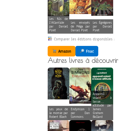
Les fils de
l’Atlantide
Les envoyés
Les Égrégores
par Daniel
de Méga par
par Daniel
Piret
Daniel Piret
Piret
Comparer les éditions disponibles :
Amazon
Fnac
Autres livres à découvrir
Appareil
volant à
basse
altitude par
Les yeux de
Endymion 1
James
la momie par
par Dan
Graham
Robert Bloch
Simmons
Ballard