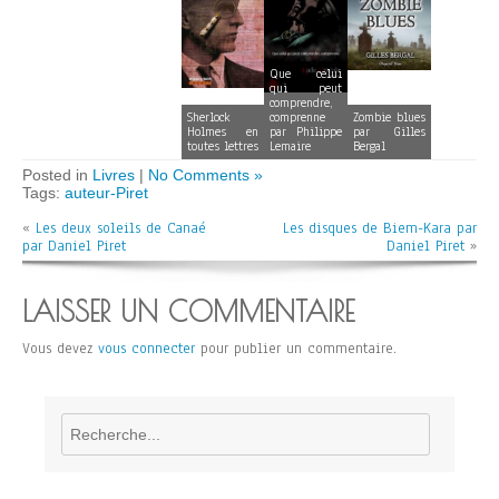
Que celui
qui peut
comprendre,
Sherlock
comprenne
Zombie blues
Holmes en
par Philippe
par Gilles
toutes lettres
Lemaire
Bergal
Posted in
Livres
|
No Comments »
Tags:
auteur-Piret
«
Les deux soleils de Canaé
Les disques de Biem-Kara par
par Daniel Piret
Daniel Piret
»
LAISSER UN COMMENTAIRE
Vous devez
vous connecter
pour publier un commentaire.
Rechercher