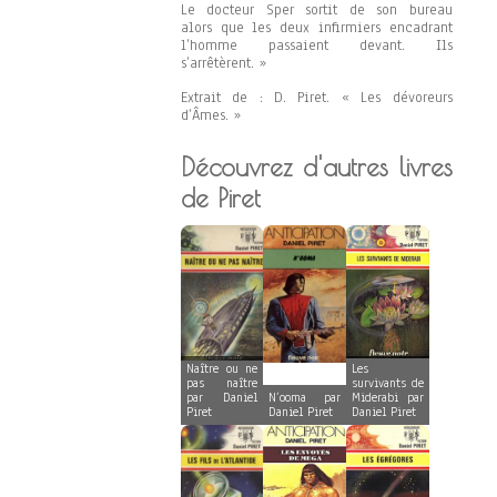
Le docteur Sper sortit de son bureau
alors que les deux infirmiers encadrant
l’homme passaient devant. Ils
s’arrêtèrent. »
Extrait de : D. Piret. « Les dévoreurs
d’Âmes. »
Découvrez d'autres livres
de Piret
Naître ou ne
Les
pas naître
survivants de
par Daniel
N’ooma par
Miderabi par
Piret
Daniel Piret
Daniel Piret