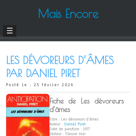
Mais Encore
☰
LES DÉVOREURS D’ÂMES
PAR DANIEL PIRET
Posté le : 25 février 2026
Fiche de Les dévoreurs
d’âmes
Titre : Les dévoreurs d’âmes
Auteur :
Daniel Piret
Date de parution : 1977
Editeur : Fleuve noir