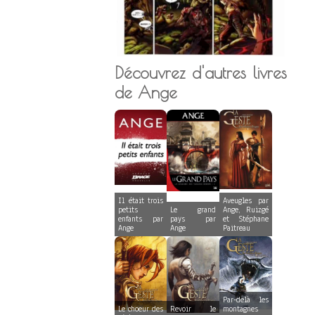
Découvrez d'autres livres
de Ange
Il était trois
Aveugles par
petits
Le grand
Ange, Ruizgé
enfants par
pays par
et Stéphane
Ange
Ange
Paitreau
Par-delà les
Le choeur des
Revoir le
montagnes