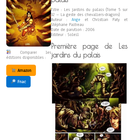
Titre : Les jardins du palais (Tome 5 sur
32 – La geste des chevaliers-dragons)
Auteur :
Ange
et Christian Paty et
Stéphane Paitreau
Date de parution : 2006
Editeur : Soleil
Première page de Les
Comparer les
jardins du palais
éditions disponibles :
Amazon
Fnac