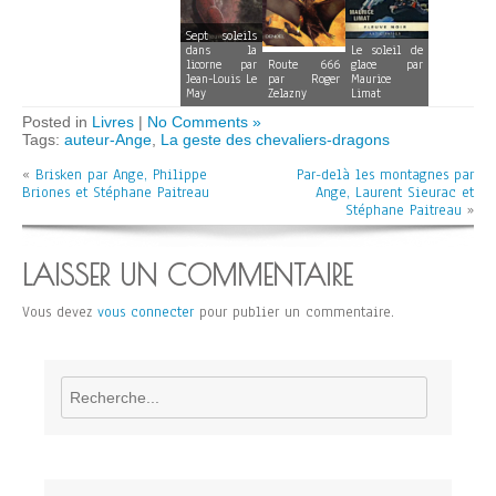
Sept soleils
dans la
Le soleil de
licorne par
Route 666
glace par
Jean-Louis Le
par Roger
Maurice
May
Zelazny
Limat
Posted in
Livres
|
No Comments »
Tags:
auteur-Ange
,
La geste des chevaliers-dragons
«
Brisken par Ange, Philippe
Par-delà les montagnes par
Briones et Stéphane Paitreau
Ange, Laurent Sieurac et
Stéphane Paitreau
»
LAISSER UN COMMENTAIRE
Vous devez
vous connecter
pour publier un commentaire.
Rechercher