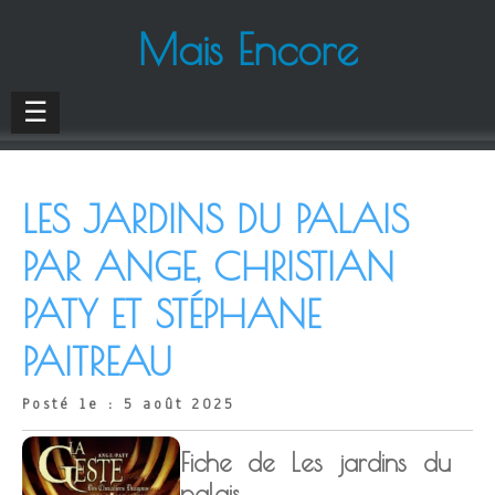
Mais Encore
☰
LES JARDINS DU PALAIS
PAR ANGE, CHRISTIAN
PATY ET STÉPHANE
PAITREAU
Posté le : 5 août 2025
Fiche de Les jardins du
palais