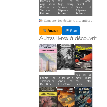
ténèbres par
soleil par
par Ange,
Ange, Fabrice
Ange, Thierry
Laurent
Meddour et
Démarez et
Sieurac et
Stéphane
Stéphane
Stéphane
Paitreau
Paitreau
Paitreau
Comparer les éditions disponibles :
Amazon
Fnac
Autres livres à découvrir
Nau et le
L’ongle de
La maison à
cahier rouge
l’inconnu par
vapeur par
par Peter
Paul Béra
Jules Verne
Randa