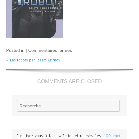
sur
Posted in |
Commentaires fermés
Les
«
Les robots par Isaac Asimov
robots
–
I.
Asimov
COMMENTS ARE CLOSED
Rechercher
Inscrivez vous à la newsletter et recevez les "
100 chefs