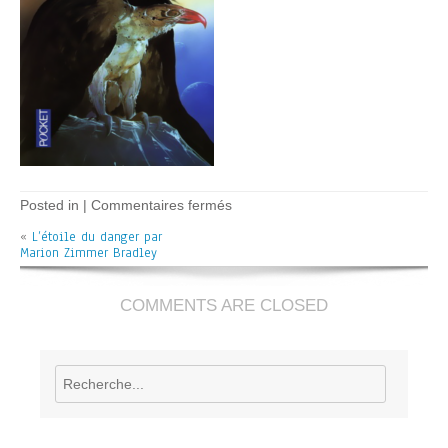
sur
Posted in |
Commentaires fermés
L’étoile
«
L’étoile du danger par
du
Marion Zimmer Bradley
danger
–
M.
Zimmer
COMMENTS ARE CLOSED
Bradley
Rechercher