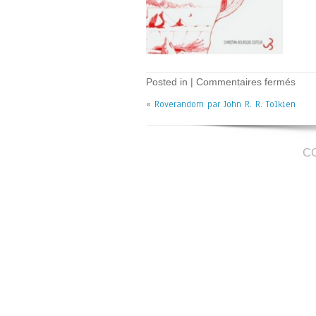
sur
Posted in |
Commentaires fermés
Rov
«
Roverandom par John R. R. Tolkien
–
J.R.
Tolk
C