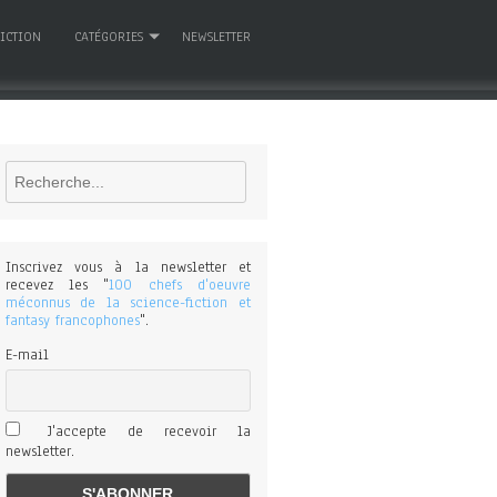
FICTION
CATÉGORIES
NEWSLETTER
Rechercher
Inscrivez vous à la newsletter et
recevez les "
100 chefs d'oeuvre
méconnus de la science-fiction et
fantasy francophones
".
E-mail
J'accepte de recevoir la
newsletter.