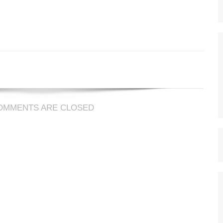
erandom
R.
ien
OMMENTS ARE CLOSED