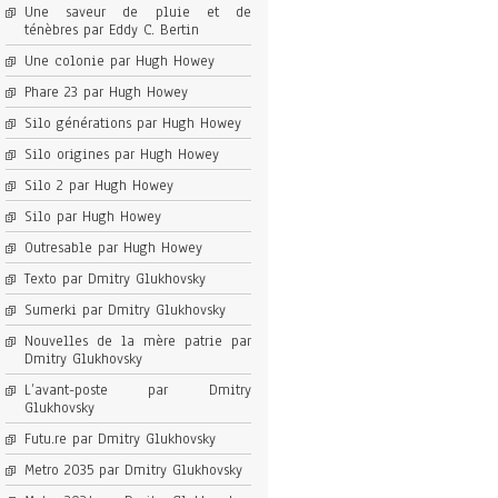
Une saveur de pluie et de
ténèbres par Eddy C. Bertin
Une colonie par Hugh Howey
Phare 23 par Hugh Howey
Silo générations par Hugh Howey
Silo origines par Hugh Howey
Silo 2 par Hugh Howey
Silo par Hugh Howey
Outresable par Hugh Howey
Texto par Dmitry Glukhovsky
Sumerki par Dmitry Glukhovsky
Nouvelles de la mère patrie par
Dmitry Glukhovsky
L’avant-poste par Dmitry
Glukhovsky
Futu.re par Dmitry Glukhovsky
Metro 2035 par Dmitry Glukhovsky