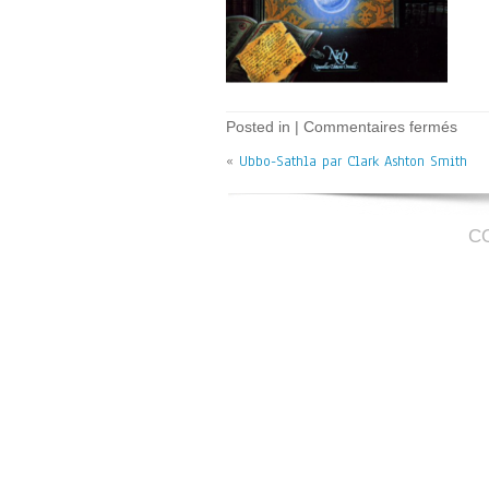
sur
Posted in |
Commentaires fermés
Ubb
«
Ubbo-Sathla par Clark Ashton Smith
Sath
–
C.A.
Smit
C