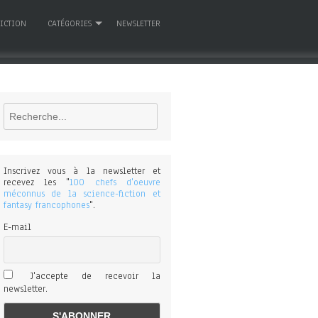
FICTION
CATÉGORIES
NEWSLETTER
Rechercher
Inscrivez vous à la newsletter et
recevez les "
100 chefs d'oeuvre
méconnus de la science-fiction et
fantasy francophones
".
E-mail
J'accepte de recevoir la
newsletter.