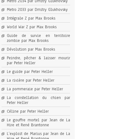
Metro 2034 par Dmitry Glukhovsky
Metro 2033 par Dmitry Glukhovsky
Intégrale Z par Max Brooks
World War Z par Max Brooks
Guide de survie en territoire
zombie par Max Brooks
Dévolution par Max Brooks
Peindre, pêcher & laisser mourir
par Peter Heller
Le guide par Peter Heller
La rivière par Peter Heller
La pommeraie par Peter Heller
La constellation du chien par
Peter Heller
Céline par Peter Heller
Le gouffre mortel par Jean de La
Hire et René Brantonne
L’exploit de Marius par Jean de La
Hire et René Brantonne