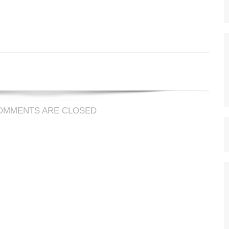
o
la
h
OMMENTS ARE CLOSED