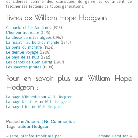
considérées comme des classiques du genre et continuent de
fasciner les lecteurs de toutes générations.
Livres de William Hope Hodgson :
Carnacki et les fantômes
(1913)
L’horreur tropicale
(1975)
La chose dans les algues
(1967)
La maison au bord du monde
(1946)
La porte du monstre
(1924)
Le dernier voyage
(1908)
Le pays de la nuit
(1912)
Les canots de Glen Carrig
(1907)
Les spectres pirates
(1909)
Pour en savoir plus sur William Hope
Hodgson :
La page Wikipédia sur W. H. Hodgson
La page Noosfere sur W. H. Hodgson
La page isfdb de W. H. Hodgson
Posted in
Auteurs
|
No Comments »
Tags:
auteur-Hodgson
«
Terre, planète impériale par
Edmond Hamilton
»