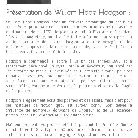
Présentation de William Hope Hodgson :
William Hope Hodgson était un écrivain britannique du début du
XXe siècle, principalement connu pour ses histoires de fantastique
et d’horreur. Né en 1877, Hodgson a grandi à Blackmore End, dans
l’Essex, en Angleterre, où il a été initié à la mer par son père, un
ancien capitaine de navire. Hodgson a ensuite voyagé sur les
océans, y compris dans la marine marchande, avant de s’installer en
tant qu’écrivain à temps plein à Londres.
Hodgson a commencé à écrire à la fin des années 1890 et a
rapidement développé un style unique et évocateur, influencé par
les histoires de mer qu’il avait vécues. Il est surtout connu pour ses
romans fantastiques, notamment « La Maison sur la frontière » et
« Le Bateau qui sombre », ainsi que pour ses histoires d’horreur
surnaturelles, comme « Le Ver dans la pomme » et « Les Naufragés
de l’espace ».
Hodgson a également écrit des poèmes et des essais, mais c’est pour
ses histoires de fiction qu’il est surtout connu. Son œuvre a
influencé de nombreux écrivains de l’horreur et de la science-
fiction, dont H.P. Lovecraft et Clark Ashton Smith.
Malheureusement, Hodgson a été tué pendant la Première Guerre
mondiale en 1918, à l’âge de 40 ans, laissant derrière lui une œuvre
influente mais trop souvent négligée. Aujourd’hui, ses histoires sont