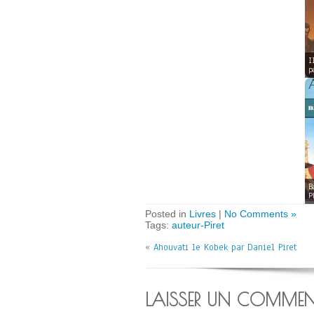
I
p
B
P
Posted in
Livres
|
No Comments »
Tags:
auteur-Piret
«
Ahouvati le Kobek par Daniel Piret
LAISSER UN COMMEN