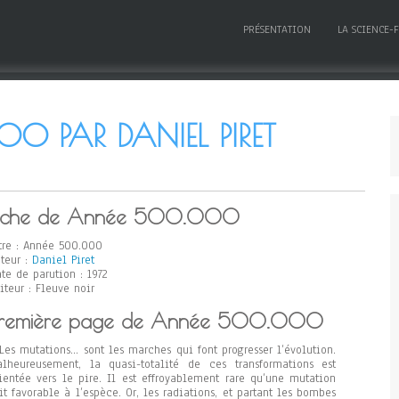
PRÉSENTATION
LA SCIENCE-
 PAR DANIEL PIRET
iche de Année 500.000
tre : Année 500.000
teur :
Daniel Piret
te de parution : 1972
iteur : Fleuve noir
remière page de Année 500.000
Les mutations… sont les marches qui font progresser l’évolution.
lheureusement, la quasi-totalité de ces transformations est
ientée vers le pire. Il est effroyablement rare qu’une mutation
it favorable à l’espèce. Or, les radiations, et partant les bombes