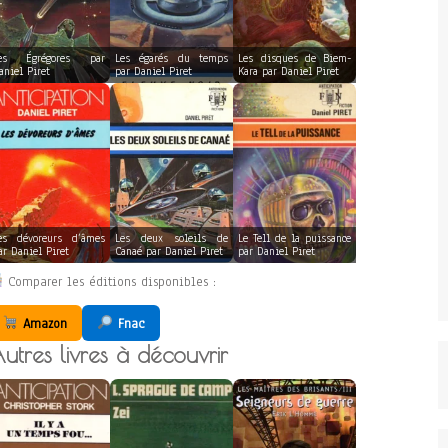
es Égrégores par
Les égarés du temps
Les disques de Biem-
aniel Piret
par Daniel Piret
Kara par Daniel Piret
es dévoreurs d’âmes
Les deux soleils de
Le Tell de la puissance
ar Daniel Piret
Canaé par Daniel Piret
par Daniel Piret
Comparer les éditions disponibles :
Amazon
Fnac
utres livres à découvrir