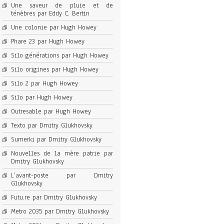
Une saveur de pluie et de
ténèbres par Eddy C. Bertin
Une colonie par Hugh Howey
Phare 23 par Hugh Howey
Silo générations par Hugh Howey
Silo origines par Hugh Howey
Silo 2 par Hugh Howey
Silo par Hugh Howey
Outresable par Hugh Howey
Texto par Dmitry Glukhovsky
Sumerki par Dmitry Glukhovsky
Nouvelles de la mère patrie par
Dmitry Glukhovsky
L’avant-poste par Dmitry
Glukhovsky
Futu.re par Dmitry Glukhovsky
Metro 2035 par Dmitry Glukhovsky