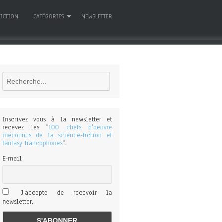
FICTION
CATÉGORIES
NEWSLETTER
Rechercher
Inscrivez vous à la newsletter et
recevez les "
100 chefs d'oeuvre
méconnus de la science-fiction et
fantasy francophones
".
E-mail
J'accepte de recevoir la
newsletter.