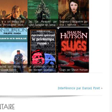
l y a un temps fou…
Zei (Le Masque) par
Seigneurs de guerre par
ar Christopher Stork
Lyon Sprague de Camp
Erik L’Homme
aroud sur Bolkar par
Le printemps russe 1
hilippe Randa
par Norman Spinrad
Slugs par Shaun Hutson
Interférence par Daniel Piret
»
TAIRE