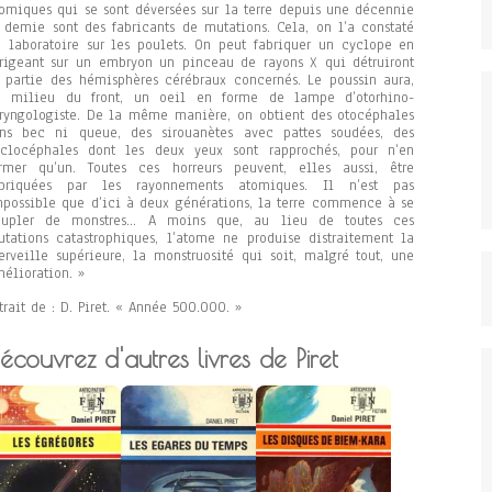
omiques qui se sont déversées sur la terre depuis une décennie
 demie sont des fabricants de mutations. Cela, on l’a constaté
 laboratoire sur les poulets. On peut fabriquer un cyclope en
rigeant sur un embryon un pinceau de rayons X qui détruiront
 partie des hémisphères cérébraux concernés. Le poussin aura,
u milieu du front, un oeil en forme de lampe d’otorhino-
ryngologiste. De la même manière, on obtient des otocéphales
ans bec ni queue, des sirouanètes avec pattes soudées, des
yclocéphales dont les deux yeux sont rapprochés, pour n’en
rmer qu’un. Toutes ces horreurs peuvent, elles aussi, être
abriquées par les rayonnements atomiques. Il n’est pas
possible que d’ici à deux générations, la terre commence à se
eupler de monstres… A moins que, au lieu de toutes ces
tations catastrophiques, l’atome ne produise distraitement la
rveille supérieure, la monstruosité qui soit, malgré tout, une
élioration. »
trait de : D. Piret. « Année 500.000. »
écouvrez d'autres livres de Piret