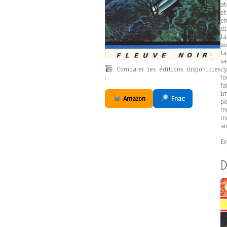
at
et
en
di
la
a
la
s
Comparer les éditions disponibles
c
:
fo
f
im
Amazon
Fnac
p
mu
me
am
Ex
D