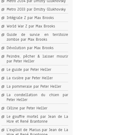
Metro 2034 par Dmitry Glukhovsky
Metro 2033 par Dmitry Glukhovsky
Intégrale Z par Max Brooks
World War Z par Max Brooks
Guide de survie en territoire
zombie par Max Brooks
Dévolution par Max Brooks
Peindre, pêcher & laisser mourir
par Peter Heller
Le guide par Peter Heller
La rivière par Peter Heller
La pommeraie par Peter Heller
La constellation du chien par
Peter Heller
Céline par Peter Heller
Le gouffre mortel par Jean de La
Hire et René Brantonne
L’exploit de Marius par Jean de La
Hire et René Brantonne