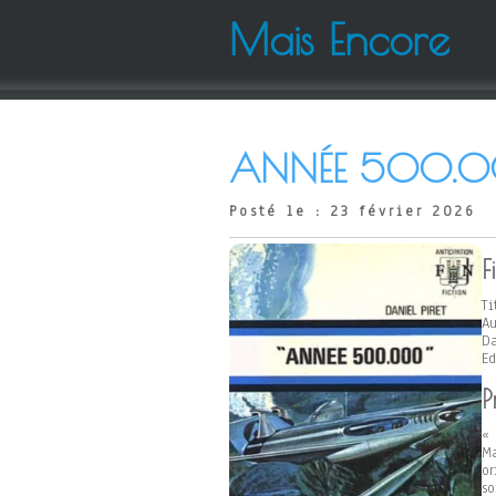
Mais Encore
ANNÉE 500.000
Posté le : 23 février 2026
F
Ti
Au
Da
Ed
P
« 
Ma
or
so