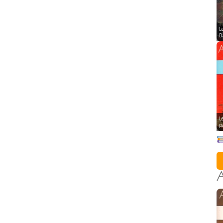
L
D
L
p
A