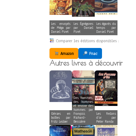
Les envoyés
Les Égrégores
Les égarés du
de Méga par
par Daniel
temps par
Daniel Piret
Piret
Daniel Piret
Comparer les éditions disponibles :
Amazon
Fnac
Autres livres à découvrir
Des hommes,
des hommes
et encore des
hommes par
Génies en
François
Les frelons
boîtes par
Richard-
d’or par
Fritz Leiber
Bessière
Peter Randa