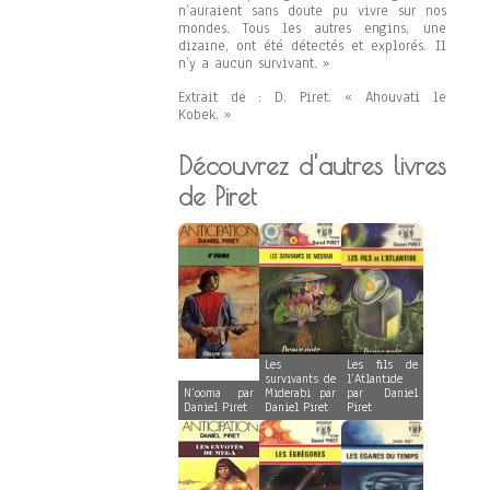
n’auraient sans doute pu vivre sur nos
mondes. Tous les autres engins, une
dizaine, ont été détectés et explorés. Il
n’y a aucun survivant. »
Extrait de : D. Piret. « Ahouvati le
Kobek. »
Découvrez d'autres livres
de Piret
Les
Les fils de
survivants de
l’Atlantide
N’ooma par
Miderabi par
par Daniel
Daniel Piret
Daniel Piret
Piret