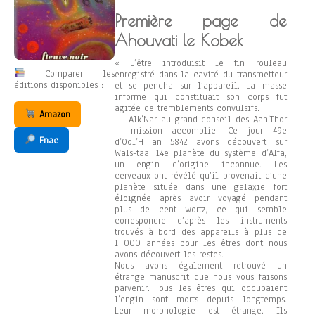
Première page de
Ahouvati le Kobek
« L’être introduisit le fin rouleau
Comparer les
enregistré dans la cavité du transmetteur
éditions disponibles :
et se pencha sur l’appareil. La masse
informe qui constituait son corps fut
agitée de tremblements convulsifs.
Amazon
— Alk’Nar au grand conseil des Aan’Thor
– mission accomplie. Ce jour 49e
Fnac
d’Ool’H an 5842 avons découvert sur
Wals-taa, 14e planète du système d’Alfa,
un engin d’origine inconnue. Les
cerveaux ont révélé qu’il provenait d’une
planète située dans une galaxie fort
éloignée après avoir voyagé pendant
plus de cent wortz, ce qui semble
correspondre d’après les instruments
trouvés à bord des appareils à plus de
1 000 années pour les êtres dont nous
avons découvert les restes.
Nous avons également retrouvé un
étrange manuscrit que nous vous faisons
parvenir. Tous les êtres qui occupaient
l’engin sont morts depuis longtemps.
Leur morphologie est étrange. Ils