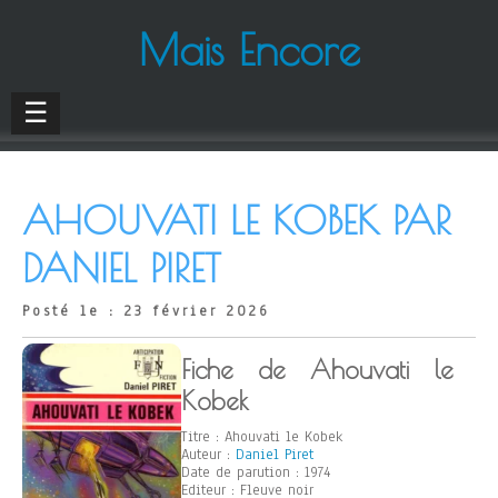
Mais Encore
☰
AHOUVATI LE KOBEK PAR
DANIEL PIRET
Posté le : 23 février 2026
Fiche de Ahouvati le
Kobek
Titre : Ahouvati le Kobek
Auteur :
Daniel Piret
Date de parution : 1974
Editeur : Fleuve noir