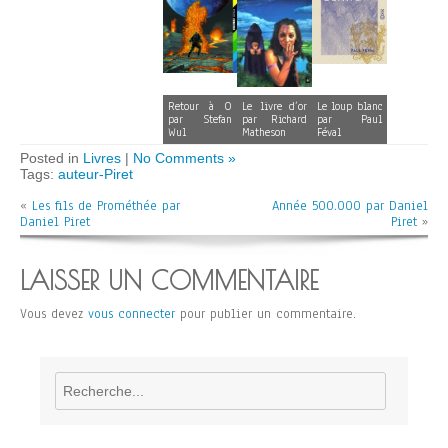
Retour à O
Le livre d’or
Le loup blanc
par Stefan
par Richard
par Paul
Wul
Matheson
Féval
Posted in
Livres
|
No Comments »
Tags:
auteur-Piret
«
Les fils de Prométhée par
Année 500.000 par Daniel
Daniel Piret
Piret
»
LAISSER UN COMMENTAIRE
Vous devez
vous connecter
pour publier un commentaire.
Rechercher