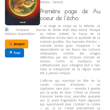
Editeur : Denoël
Première page de Au
coeur de l’écho
« Le doigt se crispa sur la détente. Le
Comparer les
cran de sûreté était déjà relevé. Presque
éditions disponibles :
au même instant, le fracas de la
détonation éclata dans la quiétude de la
matinée grisâtre. Des myriades d’échos –
Amazon
cascade sonore, gaie, moqueuse – se
répercutèrent sur les flancs des collines
Fnac
verdissantes, comme des images
réfléchies par des milliers d’éclats de
miroirs. L’écho se multiplia en
s’affaiblissant, puis s’éteignit tout à fait,
mais la tranquillité de la région avait
été à jamais rompue.
L’officier qui marchait en tête de la
courte colonne d’hommes – un
capitaine, sans plus – remonta à grands
pas la piste de terre. C’était un homme
d’environ trente-cinq, peut-être quarante
ans. Il avait d’agréables traits réguliers
qui exprimaient pour l’instant la colère
– ou, si ce n’était précisément la