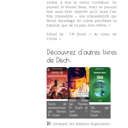
colère, à tout le moins l’irritation. On
pouvait le trouver beau, mais on pouvait
tout aussi bien objecter qu’il avait l’air
trop impassible – une impassibilité qui
tenait davantage du calme précédant la
bataille que de la paix elle-même. »
Extrait de : T.M Disch. « Au coeur de
l’écho. »
Découvrez d'autres livres
de Disch
Black Alice
Camp de
par Thomas
concentration
M. Disch et
334 par
par Thomas
John T.
Thomas
M. Disch
Sladek
Disch
Comparer les éditions disponibles :