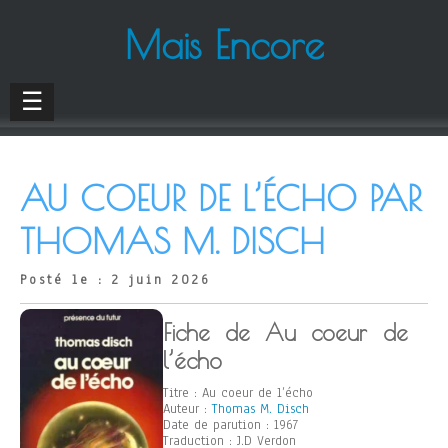
Mais Encore
☰
AU COEUR DE L’ÉCHO PAR
THOMAS M. DISCH
Posté le : 2 juin 2026
Fiche de Au coeur de
l’écho
Titre : Au coeur de l’écho
Auteur :
Thomas M. Disch
Date de parution : 1967
Traduction : J.D Verdon