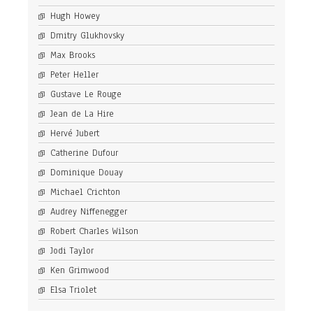
Hugh Howey
Dmitry Glukhovsky
Max Brooks
Peter Heller
Gustave Le Rouge
Jean de La Hire
Hervé Jubert
Catherine Dufour
Dominique Douay
Michael Crichton
Audrey Niffenegger
Robert Charles Wilson
Jodi Taylor
Ken Grimwood
Elsa Triolet