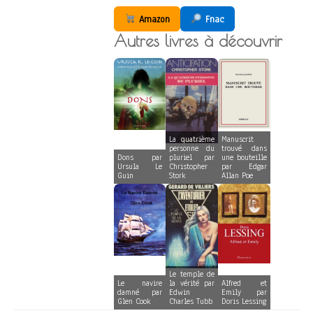
Amazon
Fnac
Autres livres à découvrir
La quatrième
Manuscrit
personne du
trouvé dans
Dons par
pluriel par
une bouteille
Ursula Le
Christopher
par Edgar
Guin
Stork
Allan Poe
Le temple de
Le navire
la vérité par
Alfred et
damné par
Edwin
Emily par
Glen Cook
Charles Tubb
Doris Lessing