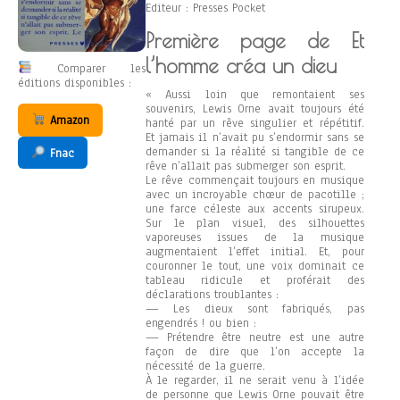
Editeur : Presses Pocket
Première page de Et
l’homme créa un dieu
Comparer les
éditions disponibles :
« Aussi loin que remontaient ses
souvenirs, Lewis Orne avait toujours été
Amazon
hanté par un rêve singulier et répétitif.
Et jamais il n’avait pu s’endormir sans se
demander si la réalité si tangible de ce
Fnac
rêve n’allait pas submerger son esprit.
Le rêve commençait toujours en musique
avec un incroyable chœur de pacotille ;
une farce céleste aux accents sirupeux.
Sur le plan visuel, des silhouettes
vaporeuses issues de la musique
augmentaient l’effet initial. Et, pour
couronner le tout, une voix dominait ce
tableau ridicule et proférait des
déclarations troublantes :
— Les dieux sont fabriqués, pas
engendrés ! ou bien :
— Prétendre être neutre est une autre
façon de dire que l’on accepte la
nécessité de la guerre.
À le regarder, il ne serait venu à l’idée
de personne que Lewis Orne pouvait être