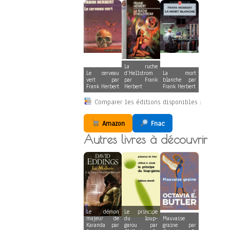
La ruche
Le cerveau
d’Hellstrom
La mort
vert par
par Frank
blanche par
Frank Herbert
Herbert
Frank Herbert
Comparer les éditions disponibles :
Amazon
Fnac
Autres livres à découvrir
Le démon
Le principe
majeur de
du loup-
Mauvaise
Karanda par
garou par
graine par