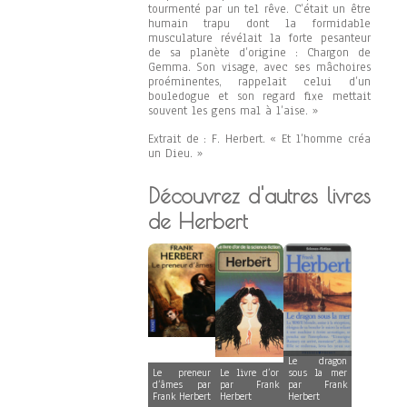
tourmenté par un tel rêve. C’était un être
humain trapu dont la formidable
musculature révélait la forte pesanteur
de sa planète d’origine : Chargon de
Gemma. Son visage, avec ses mâchoires
proéminentes, rappelait celui d’un
bouledogue et son regard fixe mettait
souvent les gens mal à l’aise. »
Extrait de : F. Herbert. « Et l’homme créa
un Dieu. »
Découvrez d'autres livres
de Herbert
Le dragon
Le preneur
Le livre d’or
sous la mer
d’âmes par
par Frank
par Frank
Frank Herbert
Herbert
Herbert