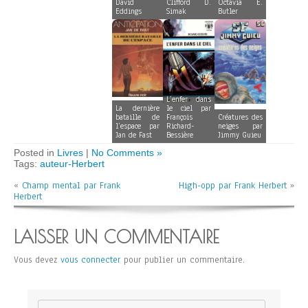
David
Clifford D.
Octavia E.
Eddings
Simak
Butler
L’enfer dans
La dernière
le ciel par
bataille de
François
Créatures des
l’espace par
Richard-
neiges par
Jan de Fast
Bessière
Jimmy Guieu
Posted in
Livres
|
No Comments »
Tags:
auteur-Herbert
«
Champ mental par Frank
High-opp par Frank Herbert
»
Herbert
LAISSER UN COMMENTAIRE
Vous devez
vous connecter
pour publier un commentaire.
Rechercher