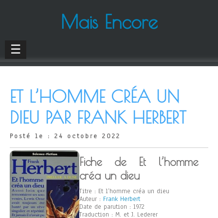
Mais Encore
☰
ET L’HOMME CRÉA UN
DIEU PAR FRANK HERBERT
Posté le : 24 octobre 2022
Fiche de Et l’homme
créa un dieu
Titre : Et l’homme créa un dieu
Auteur :
Frank Herbert
Date de parution : 1972
Traduction : M. et J. Lederer