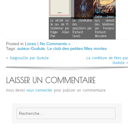
Cette lueur
La vérité sur
Le cimetière
qui venait
le cas de M.
des
des ténèbres
Valdemar par
papillons par
par François
Edgar Allan
Richard
Richard-
Poe
Canal
Bessière
Posted in
Livres
|
No Comments »
Tags:
auteur-Gudule
,
Le club des petites filles mortes
«
Gargouille par Gudule
La confiture de fées par
Gudule
»
LAISSER UN COMMENTAIRE
Vous devez
vous connecter
pour publier un commentaire.
Rechercher