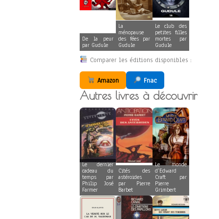
La
Le club des
ménopause
petites filles
De la peur
des fées par
mortes par
par Gudule
Gudule
Gudule
Comparer les éditions disponibles :
Amazon
Fnac
Autres livres à découvrir
Le dernier
Le monde
cadeau du
Cités des
d’Edward
temps par
astéroides
Craft par
Philip José
par Pierre
Pierre
Farmer
Barbet
Grimbert