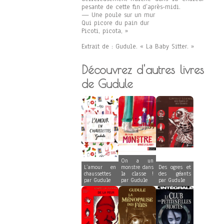
pesante de cette fin d’après-midi.
— Une poule sur un mur
Qui picore du pain dur
Picoti, picota, »
Extrait de : Gudule. « La Baby Sitter. »
Découvrez d'autres livres
de Gudule
On a un
L’amour en
monstre dans
Des ogres et
chaussettes
la classe !
des géants
par Gudule
par Gudule
par Gudule