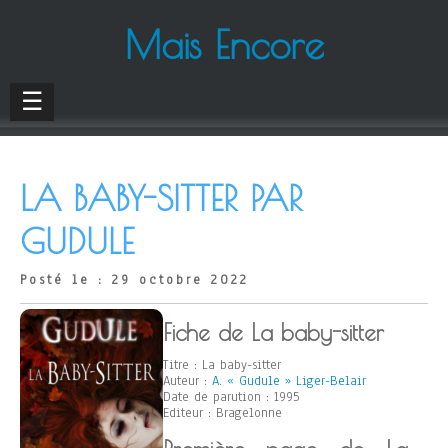
Mais Encore
☰
LA BABY-SITTER PAR
GUDULE
Posté le : 29 octobre 2022
Fiche de La baby-sitter
Titre : La baby-sitter
Auteur :
A. « Gudule » Liger-Belair
Date de parution : 1995
Editeur : Bragelonne