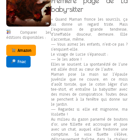
Première page de La
baby-sitter
« Quand Maman fronce les sourcils, ça
lui donne un regard triste. Mais
l’expression de grande tendresse,
Comparer les
d’ineffable douceur, demeure. Elle
éditions disponibles :
s’accentue, même.
— Vous aimez les enfants, n’est-ce pas ?
s’enquiert-elle.
Amazon
Le visage de Lucie s’épanouit :
— Je les adore !
Fnac
Elles se sourient. La spontanéité de l’une
est allée droit au cœur de l’autre.
Maman pose la main sur l’épaule
juvénile que ne couvre, en ce mois
d’août torride, que le coton léger d’un
tee-shirt, et entraîne la babysitter avec
des mines de conspiratrice. Toutes deux
se penchent à la fenêtre qui donne sur
le jardin.
— Regardez si elle est mignonne, ma
Violette !
Au milieu du gazon parsemé de boutons
d’or, une fillette est accroupie et joue
avec un chat, auquel elle fredonne une
comptine. Sa voix fluette s’élève,
délicieusement fraîche dans la chaleur