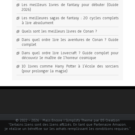
Les meilleurs livres de fantasy pour débuter (Guide
2026)
Les meilleures sagas de fantasy : 20 cycles complets
à lire absolument
Quels sont les meilleurs livres de Conan ?
Dans quel ordre lire les aventures de Conan ? Guide
complet
Dans quel ordre lire Lovecraft ? Guide complet pour
découvrir le maître de l’horreur cosmique
10 livres comme Harry Potter à l’école des sorciers
(pour prolonger la magie)
© 2022 - 2026 : Mais Encore | Simplify Theme par D5 Creation
“Certains liens sont des liens affiliés. En tant que Partenaire Amazon,
je réalise un bénéfice sur les achats remplissant les conditions requises.”