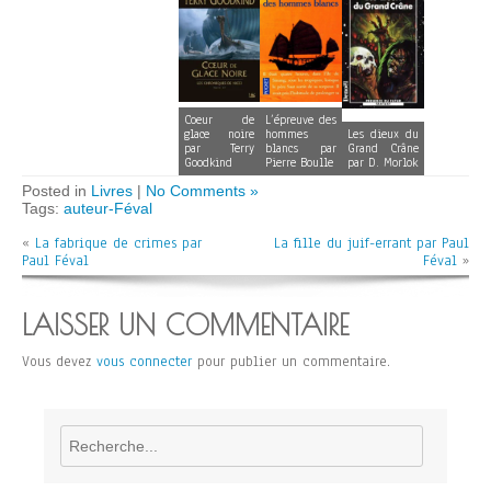
Coeur de
L’épreuve des
glace noire
hommes
Les dieux du
par Terry
blancs par
Grand Crâne
Goodkind
Pierre Boulle
par D. Morlok
Posted in
Livres
|
No Comments »
Tags:
auteur-Féval
«
La fabrique de crimes par
La fille du juif-errant par Paul
Paul Féval
Féval
»
LAISSER UN COMMENTAIRE
Vous devez
vous connecter
pour publier un commentaire.
Rechercher