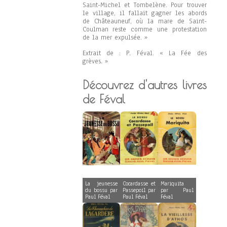
Saint-Michel et Tombelène. Pour trouver
le village, il fallait gagner les abords
de Châteauneuf, où la mare de Saint-
Coulman reste comme une protestation
de la mer expulsée. »
Extrait de : P. Féval. « La Fée des
grèves. »
Découvrez d'autres livres
de Féval
La jeunesse
Cocardasse et
Mariquita
du bossu par
Passepoil par
par Paul
Paul Féval
Paul Féval
Féval