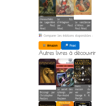
Les
chevauchées
Le fils
de Lagardère
d’Artagnan
La vieillesse
par Paul
par Paul
d’Athos par
Féval
Féval
Paul Féval
Comparer les éditions disponibles :
Amazon
Fnac
Autres livres à découvrir
Dans la
Le secret des
maison du
Brisingr par
cyborgs par
ver par
Christopher
Max-André
George R. R.
Paolini
Rayjean
Martin