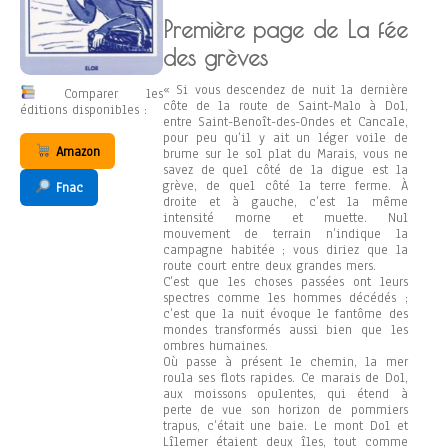
Première page de La fée
des grèves
« Si vous descendez de nuit la dernière
Comparer les
côte de la route de Saint-Malo à Dol,
éditions disponibles :
entre Saint-Benoît-des-Ondes et Cancale,
pour peu qu’il y ait un léger voile de
Amazon
brume sur le sol plat du Marais, vous ne
savez de quel côté de la digue est la
grève, de quel côté la terre ferme. À
Fnac
droite et à gauche, c’est la même
intensité morne et muette. Nul
mouvement de terrain n’indique la
campagne habitée ; vous diriez que la
route court entre deux grandes mers.
C’est que les choses passées ont leurs
spectres comme les hommes décédés ;
c’est que la nuit évoque le fantôme des
mondes transformés aussi bien que les
ombres humaines.
Où passe à présent le chemin, la mer
roula ses flots rapides. Ce marais de Dol,
aux moissons opulentes, qui étend à
perte de vue son horizon de pommiers
trapus, c’était une baie. Le mont Dol et
Lîlemer étaient deux îles, tout comme