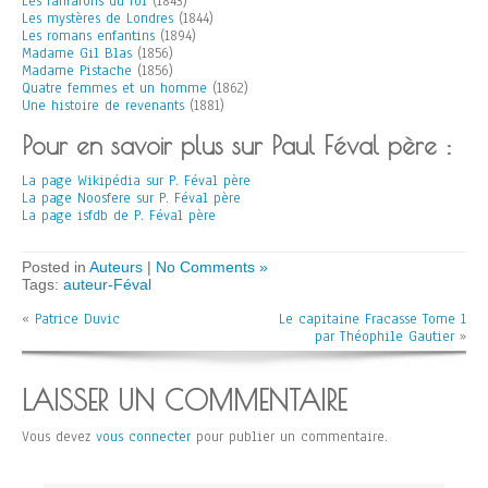
Les fanfarons du roi
(1843)
Les mystères de Londres
(1844)
Les romans enfantins
(1894)
Madame Gil Blas
(1856)
Madame Pistache
(1856)
Quatre femmes et un homme
(1862)
Une histoire de revenants
(1881)
Pour en savoir plus sur Paul Féval père :
La page Wikipédia sur P. Féval père
La page Noosfere sur P. Féval père
La page isfdb de P. Féval père
Posted in
Auteurs
|
No Comments »
Tags:
auteur-Féval
«
Patrice Duvic
Le capitaine Fracasse Tome 1
par Théophile Gautier
»
LAISSER UN COMMENTAIRE
Vous devez
vous connecter
pour publier un commentaire.