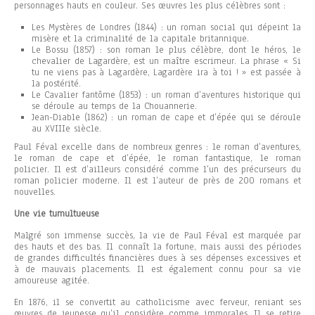
personnages hauts en couleur. Ses œuvres les plus célèbres sont :
Les Mystères de Londres (1844) : un roman social qui dépeint la
misère et la criminalité de la capitale britannique.
Le Bossu (1857) : son roman le plus célèbre, dont le héros, le
chevalier de Lagardère, est un maître escrimeur. La phrase « Si
tu ne viens pas à Lagardère, Lagardère ira à toi ! » est passée à
la postérité.
Le Cavalier fantôme (1853) : un roman d’aventures historique qui
se déroule au temps de la Chouannerie.
Jean-Diable (1862) : un roman de cape et d’épée qui se déroule
au XVIIIe siècle.
Paul Féval excelle dans de nombreux genres : le roman d’aventures,
le roman de cape et d’épée, le roman fantastique, le roman
policier. Il est d’ailleurs considéré comme l’un des précurseurs du
roman policier moderne. Il est l’auteur de près de 200 romans et
nouvelles.
Une vie tumultueuse
Malgré son immense succès, la vie de Paul Féval est marquée par
des hauts et des bas. Il connaît la fortune, mais aussi des périodes
de grandes difficultés financières dues à ses dépenses excessives et
à de mauvais placements. Il est également connu pour sa vie
amoureuse agitée.
En 1876, il se convertit au catholicisme avec ferveur, reniant ses
œuvres de jeunesse qu’il considère comme immorales. Il se retire