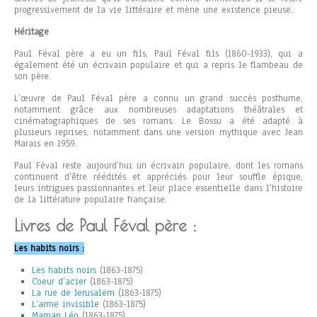
progressivement de la vie littéraire et mène une existence pieuse.
Héritage
Paul Féval père a eu un fils, Paul Féval fils (1860-1933), qui a
également été un écrivain populaire et qui a repris le flambeau de
son père.
L’œuvre de Paul Féval père a connu un grand succès posthume,
notamment grâce aux nombreuses adaptations théâtrales et
cinématographiques de ses romans. Le Bossu a été adapté à
plusieurs reprises, notamment dans une version mythique avec Jean
Marais en 1959.
Paul Féval reste aujourd’hui un écrivain populaire, dont les romans
continuent d’être réédités et appréciés pour leur souffle épique,
leurs intrigues passionnantes et leur place essentielle dans l’histoire
de la littérature populaire française.
Livres de Paul Féval père :
Les habits noirs :
Les habits noirs
(1863-1875)
Coeur d’acier
(1863-1875)
La rue de Jerusalem
(1863-1875)
L’arme invisible
(1863-1875)
Maman Léo
(1863-1875)