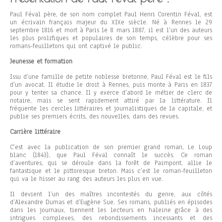
Paul Féval père, de son nom complet Paul Henri Corentin Féval, est
un écrivain français majeur du XIXe siècle. Né à Rennes le 29
septembre 1816 et mort à Paris le 8 mars 1887, il est l’un des auteurs
les plus prolifiques et populaires de son temps, célèbre pour ses
romans-feuilletons qui ont captivé le public.
Jeunesse et formation
Issu d’une famille de petite noblesse bretonne, Paul Féval est le fils
d’un avocat. Il étudie le droit à Rennes, puis monte à Paris en 1837
pour y tenter sa chance. Il y exerce d’abord le métier de clerc de
notaire, mais se sent rapidement attiré par la littérature. Il
fréquente les cercles littéraires et journalistiques de la capitale, et
publie ses premiers écrits, des nouvelles, dans des revues.
Carrière littéraire
C’est avec la publication de son premier grand roman, Le Loup
blanc (1843), que Paul Féval connaît le succès. Ce roman
d’aventures, qui se déroule dans la forêt de Paimpont, allie le
fantastique et le pittoresque breton. Mais c’est le roman-feuilleton
qui va le hisser au rang des auteurs les plus en vue.
Il devient l’un des maîtres incontestés du genre, aux côtés
d’Alexandre Dumas et d’Eugène Sue. Ses romans, publiés en épisodes
dans les journaux, tiennent les lecteurs en haleine grâce à des
intrigues complexes, des rebondissements incessants et des