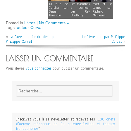
homme, la
La fille de
Les machines
mort et le
l’archer par
à bonheur
temps par
Serge
par Ray
Richard
Brussolo
Bradbury
Matheson
Posted in
Livres
|
No Comments »
Tags:
auteur-Curval
«
La face cachée du désir par
Le livre d’or par Philippe
Philippe Curval
Curval
»
LAISSER UN COMMENTAIRE
Vous devez
vous connecter
pour publier un commentaire.
Rechercher
Inscrivez vous à la newsletter et recevez les "
100 chefs
d'oeuvre méconnus de la science-fiction et fantasy
francophones
".