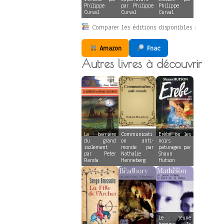
Philippe
par Philippe
Philippe
Curval
Curval
Curval
Comparer les éditions disponibles :
Amazon
Fnac
Autres livres à découvrir
La barrière
Communicati
Erèbe ou les
du grand
on anti-
noirs
isolement
monde par
paturages par
par Peter
Nathalie
Shaun
Randa
Henneberg
Hutson
Le jeune