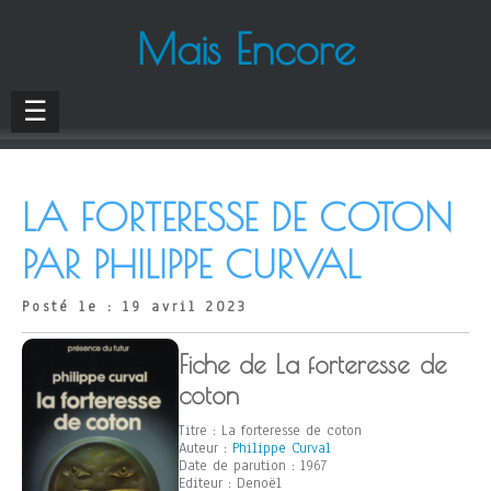
Mais Encore
☰
LA FORTERESSE DE COTON
PAR PHILIPPE CURVAL
Posté le : 19 avril 2023
Fiche de La forteresse de
coton
Titre : La forteresse de coton
Auteur :
Philippe Curval
Date de parution : 1967
Editeur : Denoël