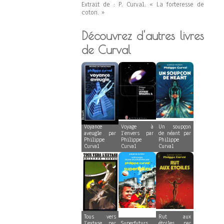
Extrait de : P. Curval. « La forteresse de
coton. »
Découvrez d'autres livres
de Curval
Voyance
Voyage à
Un soupçon
aveugle par
l’envers par
de néant par
Philippe
Philippe
Philippe
Curval
Curval
Curval
Tous vers
Rut aux
l’extase par
Superfuturs
étoiles par