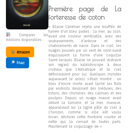
Première page de La
forteresse de coton
« Blaise Canehan rejeta une bouffée de
fumée d’un bleu pastel ; la mer, au loin,
Comparer les
avait une couleur semblable, avec des
éditions disponibles :
soubassements d’ardoise et des
chatoiements de nacre. Dans le ciel, les
nuages poussés par un vent de nord-ouest
Amazon
esquissaient la forme d’une coquille
Saint-Jacques. Blaise ne pouvait distraire
Fnac
son regard du kaléidoscope à deux
cristaux que l’Adriatique et le ciel
définissaient pour lui. Quelques minutes
auparavant le soleil s’était montré ; un
bleu d’encre morte avait taché les flots
par endroits, dessinant des méduses, des
tritons, des chimères, des calmars et des
poulpes. Depuis un nuage mauve avait
obturé la lumière, et la mer, massive,
apparaissait sur la ligne pâle du ciel à
l’horizon, comme si elle eût voulu
briser, déchirer cette frontière courbe et
nette qui la cernait de toutes parts.
Maintenant le coquillage de »