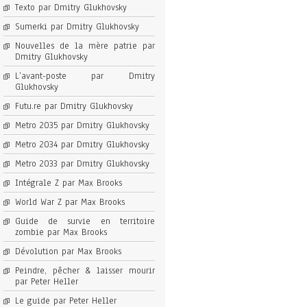
Texto par Dmitry Glukhovsky
Sumerki par Dmitry Glukhovsky
Nouvelles de la mère patrie par
Dmitry Glukhovsky
L’avant-poste par Dmitry
Glukhovsky
Futu.re par Dmitry Glukhovsky
Metro 2035 par Dmitry Glukhovsky
Metro 2034 par Dmitry Glukhovsky
Metro 2033 par Dmitry Glukhovsky
Intégrale Z par Max Brooks
World War Z par Max Brooks
Guide de survie en territoire
zombie par Max Brooks
Dévolution par Max Brooks
Peindre, pêcher & laisser mourir
par Peter Heller
Le guide par Peter Heller