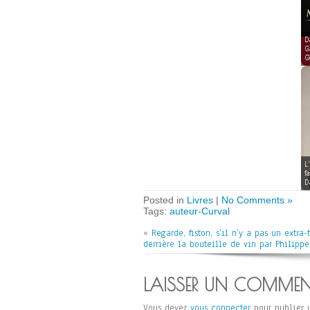
D
G
G
L
f
D
Posted in
Livres
|
No Comments »
Tags:
auteur-Curval
«
Regarde, fiston, s’il n’y a pas un extra-t
derrière la bouteille de vin par Philippe
LAISSER UN COMMEN
Vous devez
vous connecter
pour publier 