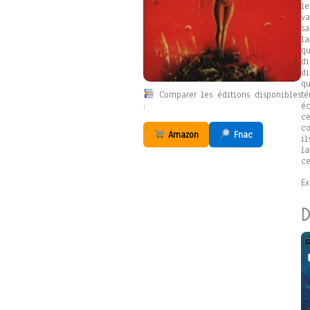
le
va
sa
la
qu
di
di
qu
Comparer les éditions disponibles
té
:
éc
c
co
Amazon
Fnac
i
la
ce
Ex
D