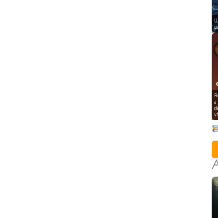
U
p
R
a
d
v
A