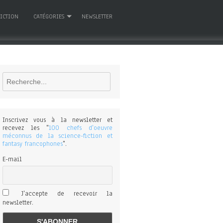
FICTION
CATÉGORIES
NEWSLETTER
Rechercher
Inscrivez vous à la newsletter et
recevez les "
100 chefs d'oeuvre
méconnus de la science-fiction et
fantasy francophones
".
E-mail
J'accepte de recevoir la
newsletter.