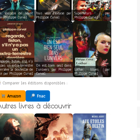
n soupçon de néant
Tous vers l’extase par
Superfuturs par
ar Philippe Curval
Philippe Curval
Philippe Curval
egarde, fiston, s’il n’y
 pas un extra-terrestre
On est bien seul dans
errière la bouteille de
l’univers par Philippe
Lothar blues par
in par Philippe Curval
Curval
Philippe Curval
Comparer les éditions disponibles :
Amazon
Fnac
utres livres à découvrir