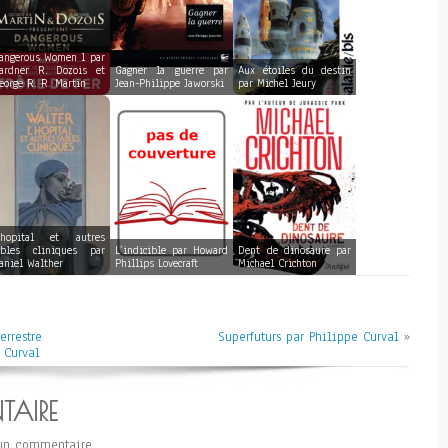
angerous Women 1 par
ardner R. Dozois et
Gagner la guerre par
Aux étoiles du destin
eorge R. R. Martin
Jean-Philippe Jaworski
par Michel Jeury
’hopital et autres
ables cliniques par
L’indicible par Howard
Dent de dinosaure par
aniel Walther
Phillips Lovecraft
Michael Crichton
errestre
Superfuturs par Philippe Curval
»
 Curval
TAIRE
un commentaire.