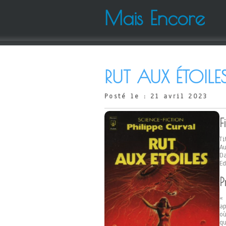
Mais Encore
RUT AUX ÉTOILE
Posté le : 21 avril 2023
F
Ti
Au
Da
Ed
P
«
ap
où
qu