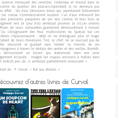
 silence menaçant des venelles, s’estompa et mourut dans le
carme du quartier des plaisirs.Cependant, il ne demeura pas
ns effet ; les trois Vénusiens bleus qui arpentaient furtivement
 rue creuse s’immobilisèrent soudain. L’un d’eux entrouvrit les
atre premières paupières de son œil central et tous trois se
rigèrent vers le lieu d’où semblait provenir le cri.Les ombres
ffuses de leurs silhouettes grandirent démesurément à mesure
’ils s’éloignaient des feux multicolores du Spatial bar Les
nèbres s’épaississaient : déjà on ne distinguait plus le rouge
latant de leurs chevelures. Trol, le chef, ne se souciait pas de
ette obscurité et guidait sans hésiter la marche de ses
mpagnons à travers le dédale des sentes et des ruelles. Bientôt,
ls découvrirent un Jovien qui stationnait dans une zone
rgement éclairée ; malgré les risques encourus à traîner dans
t endroit peu sûr, il semblait parfaitement insouciant. »
trait de : P. Curval. « Rut aux étoiles. »
écouvrez d'autres livres de Curval