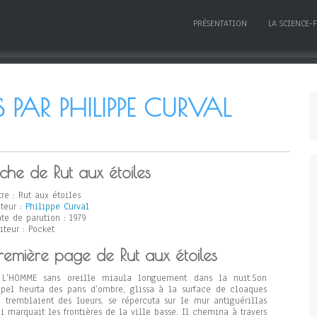
PRÉSENTATION
LA SCIENCE-
S PAR PHILIPPE CURVAL
iche de Rut aux étoiles
tre : Rut aux étoiles
teur :
Philippe Curval
te de parution : 1979
iteur : Pocket
remière page de Rut aux étoiles
 L’HOMME sans oreille miaula longuement dans la nuit.Son
pel heurta des pans d’ombre, glissa à la surface de cloaques
 tremblaient des lueurs, se répercuta sur le mur antiguérillas
i marquait les frontières de la ville basse. Il chemina à travers