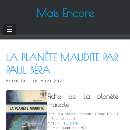
Mais Encore
☰
LA PLANÈTE MAUDITE PAR
PAUL BÉRA
Posté le : 10 mars 2026
Fiche de La planète
maudite
Titre : La planète maudite (Tome 1 sur 4
– Robi le robot)
Auteur :
Paul Béra
Date de parution : 1970