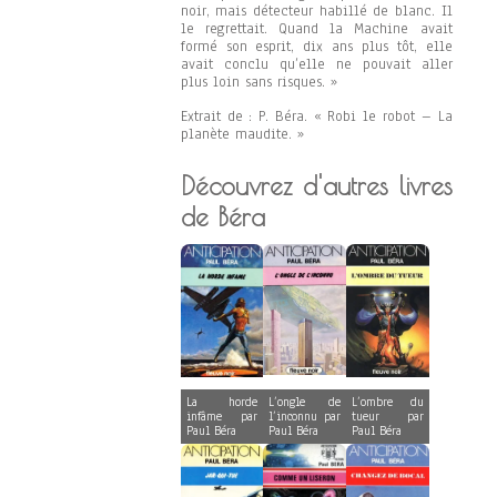
noir, mais détecteur habillé de blanc. Il
le regrettait. Quand la Machine avait
formé son esprit, dix ans plus tôt, elle
avait conclu qu’elle ne pouvait aller
plus loin sans risques. »
Extrait de : P. Béra. « Robi le robot – La
planète maudite. »
Découvrez d'autres livres
de Béra
La horde
L’ongle de
L’ombre du
infâme par
l’inconnu par
tueur par
Paul Béra
Paul Béra
Paul Béra