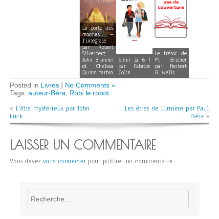
La porte des
mondes –
l’intégrale
par Robert
Silverberg,
Le trésor de
John Brunner
Enfin la 6 !
M. Brisher
et Chelsea
par Fabrice
par Herbert
Quinn Yarbro
Colin
G. Wells
Posted in
Livres
|
No Comments »
Tags:
auteur-Béra
,
Robi le robot
«
L’être mystérieux par John
Les êtres de lumière par Paul
Luck
Béra
»
LAISSER UN COMMENTAIRE
Vous devez
vous connecter
pour publier un commentaire.
Rechercher