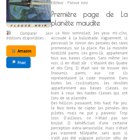
Editeur : Fleuve noir
Première page de La
planète maudite
« Le Noir somnolait, les yeux mi-clos,
Comparer les
accoudé à la balustrade. Vaguement, il
éditions disponibles :
percevait le ronron des pensées des rares
promeneurs, sur la place. Pas la moindre
Amazon
hostilité parmi ces gens-là, appartenant
tous aux basses classes. Sans même les
Fnac
voir, il en était sûr : c’étaient des Quatre
et des Cinq. Il était rare de trouver des
Insoumis parmi eux car ils
représentaient la caste moyenne. Dans
toutes les civilisations, les révoltés
appartiennent aux basses classes, ou
bien à ceux des hautes classes qui ont
lieu de se plaindre.
Des hélicos passaient, très haut. Par jeu,
le Noir tenta de capter les pensées des
pilotes, mais ne put y parvenir. Trop
loin. D’ailleurs, ce n’était pas son
boulot. Il bénéficiait d’une certaine
perception extra-sensorielle, mais n’était
pas vraiment télépathe, sans quoi il
n’eût pas été vulgaire policier vêtu de