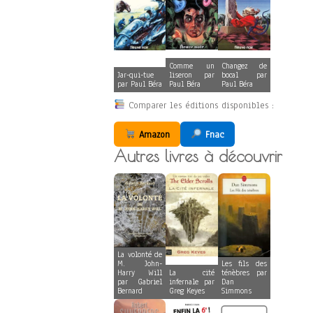
Comme un
Changez de
Jar-qui-tue
liseron par
bocal par
par Paul Béra
Paul Béra
Paul Béra
Comparer les éditions disponibles :
Amazon
Fnac
Autres livres à découvrir
La volonté de
M. John-
Les fils des
Harry Will
La cité
ténèbres par
par Gabriel
infernale par
Dan
Bernard
Greg Keyes
Simmons