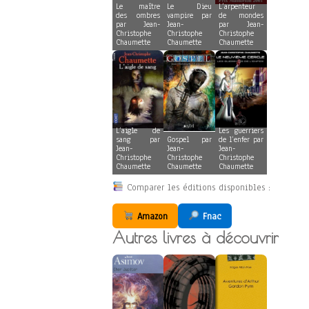
Le maître
Le Dieu
L’arpenteur
des ombres
vampire par
de mondes
par Jean-
Jean-
par Jean-
Christophe
Christophe
Christophe
Chaumette
Chaumette
Chaumette
L’aigle de
Les guerriers
sang par
Gospel par
de l’enfer par
Jean-
Jean-
Jean-
Christophe
Christophe
Christophe
Chaumette
Chaumette
Chaumette
Comparer les éditions disponibles :
Amazon
Fnac
Autres livres à découvrir