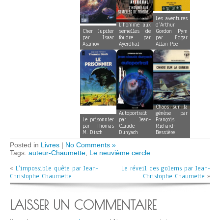
Les aventures
L’homme aux
d’Arthur
Cher Jupiter
semelles de
Gordon Pym
par Isaac
foudre par
par Edgar
Asimov
Ayerdhal
Allan Poe
Chaos sur la
Autoportrait
génèse par
Le prisonnier
par Jean-
François
par Thomas
Claude
Richard-
M. Disch
Dunyach
Bessière
Posted in
Livres
|
No Comments »
Tags:
auteur-Chaumette
,
Le neuvième cercle
«
L’impossible quête par Jean-
Le réveil des golems par Jean-
Christophe Chaumette
Christophe Chaumette
»
LAISSER UN COMMENTAIRE