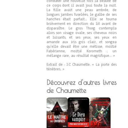
constater une nouvelle fois la beauté de
ce corps dont il avait joui toute la nuit.
La fille avait une peau ambrée, de
longues jambes fuselées, le galbe de ses
hanches était parfait… Elle se tourna
brièvement en direction du lit avant de
disparaître. Le gros Thorg contempla
alors son visage ovale, ses cheveux noirs
et luisants, et ses yeux, ses yeux en
amande aux iris gris clair, et songea
qu’elle devait être une métisse, moitié
Fabérienne, moitié Korometh ; un
mélange rare, au résultat magnifique… »
Extrait de : J.C Chaumette. « La porte des
ténèbres. »
Découvrez d'autres livres
de Chaumette