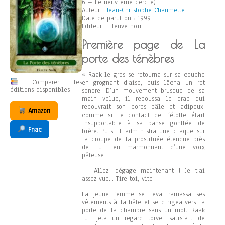
6 – Le neuvième cercle)
Auteur :
Jean-Christophe Chaumette
Date de parution : 1999
Editeur : Fleuve noir
Première page de La
porte des ténèbres
« Raak le gros se retourna sur sa couche
Comparer les
en grognant d’aise, puis lâcha un rot
éditions disponibles :
sonore. D’un mouvement brusque de sa
main velue, il repoussa le drap qui
recouvrait son corps pâle et adipeux,
Amazon
comme si le contact de l’étoffe était
insupportable à sa panse gonflée de
Fnac
bière. Puis il administra une claque sur
la croupe de la prostituée étendue près
de lui, en marmonnant d’une voix
pâteuse :
— Allez, dégage maintenant ! Je t’ai
assez vue… Tire toi, vite !
La jeune femme se leva, ramassa ses
vêtements à la hâte et se dirigea vers la
porte de la chambre sans un mot. Raak
lui jeta un regard torve, satisfait de