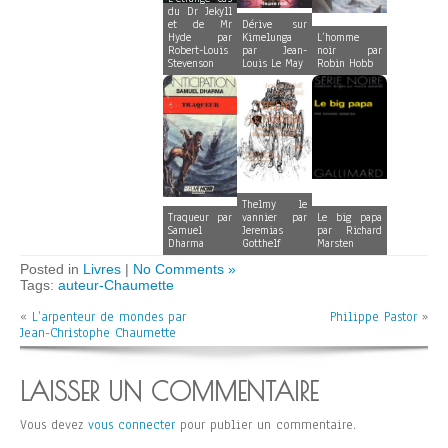
du Dr Jekyll
et de Mr
Dérive sur
Hyde par
Kimelunga
L’homme
Robert-Louis
par Jean-
noir par
Stevenson
Louis Le May
Robin Hobb
Thelmy le
Traqueur par
vannier par
Le big papa
Samuel
Jeremias
par Richard
Dharma
Gotthelf
Marsten
Posted in
Livres
|
No Comments »
Tags:
auteur-Chaumette
«
L’arpenteur de mondes par
Philippe Pastor
»
Jean-Christophe Chaumette
LAISSER UN COMMENTAIRE
Vous devez
vous connecter
pour publier un commentaire.