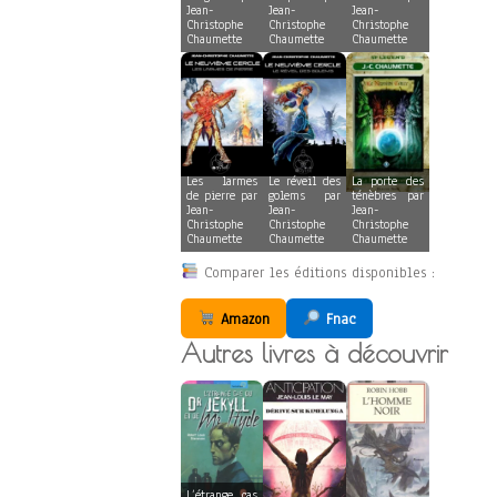
Jean-
Jean-
Jean-
Christophe
Christophe
Christophe
Chaumette
Chaumette
Chaumette
Les larmes
Le réveil des
La porte des
de pierre par
golems par
ténèbres par
Jean-
Jean-
Jean-
Christophe
Christophe
Christophe
Chaumette
Chaumette
Chaumette
Comparer les éditions disponibles :
Amazon
Fnac
Autres livres à découvrir
L’étrange cas