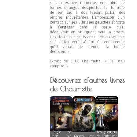
sur un espace immense, encombré de
formes étranges desquelles la lumière
de son sac à dos faisait jaillir des
ombres inquiétantes. L’impression d’un
contact sur ses vibrisses gauches l’incita
à s’engager dans la salle qu’il
découvrait en bifurquant vers la droite.
L’explosion de jouissance née au sein de
son cortex cérébral lui fit comprendre
qu’il venait de prendre la bonne
décision. »
Extrait de : J.C Chaumette. « Le Dieu
vampire. »
Découvrez d'autres livres
de Chaumette
L’aigle de
Les guerriers
sang par
Gospel par
de l’enfer par