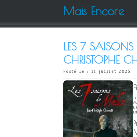
Mais Encore
LES 7 SAISONS
CHRISTOPHE C
Posté le : 11 juillet 2025
F
Ti
Au
Da
Ed
P
M