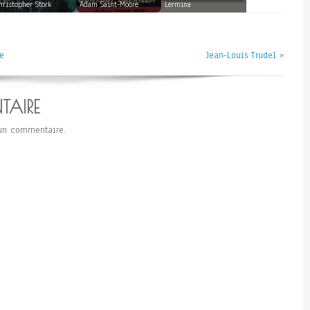
hristopher Stork
Adam Saint-Moore
Lermina
e
Jean-Louis Trudel
»
TAIRE
un commentaire.