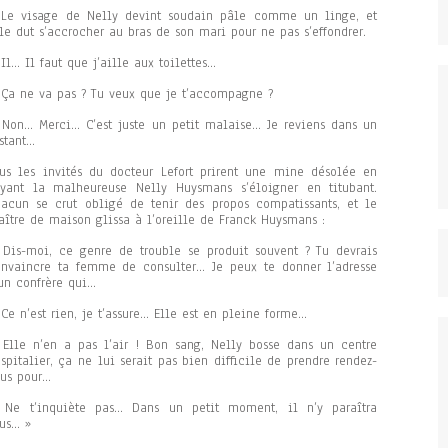
 Le visage de Nelly devint soudain pâle comme un linge, et
le dut s’accrocher au bras de son mari pour ne pas s’effondrer.
Il… Il faut que j’aille aux toilettes…
Ça ne va pas ? Tu veux que je t’accompagne ?
Non… Merci… C’est juste un petit malaise… Je reviens dans un
stant…
us les invités du docteur Lefort prirent une mine désolée en
yant la malheureuse Nelly Huysmans s’éloigner en titubant.
acun se crut obligé de tenir des propos compatissants, et le
ître de maison glissa à l’oreille de Franck Huysmans :
Dis-moi, ce genre de trouble se produit souvent ? Tu devrais
nvaincre ta femme de consulter… Je peux te donner l’adresse
un confrère qui…
Ce n’est rien, je t’assure… Elle est en pleine forme…
Elle n’en a pas l’air ! Bon sang, Nelly bosse dans un centre
spitalier, ça ne lui serait pas bien difficile de prendre rendez-
us pour…
 Ne t’inquiète pas… Dans un petit moment, il n’y paraîtra
us… »