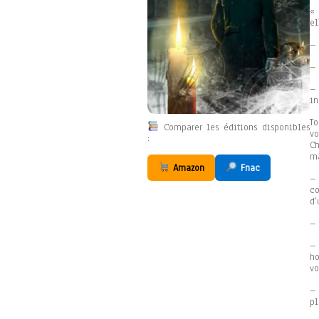
«
el
– 
– 
– 
in
To
Comparer les éditions disponibles
vo
:
Ch
ma
Amazon
Fnac
– 
co
d’
– 
– 
ho
vo
–
pl