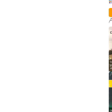
A
D
p
M
L