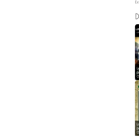
Ex
D
L
p
C
L
p
C