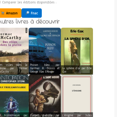
Comparer les éditions disponibles :
Amazon
Fnac
utres livres à découvrir
es villes dans la
Poison bleu par
laine par Cormac
Gardner R. Dozois et
La sphère d’or par Erle
cCarthy
George Alec Effinger
Cox
e trillionnaire par
Contact guérilla par
L’énigme par Jules