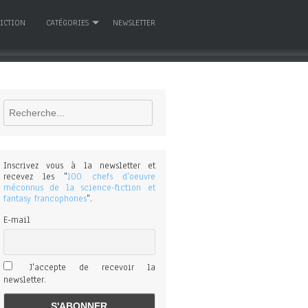
FICTION
CATÉGORIES
NEWSLETTER
Rechercher
Inscrivez vous à la newsletter et
recevez les "
100 chefs d'oeuvre
méconnus de la science-fiction et
fantasy francophones
".
E-mail
J'accepte de recevoir la
newsletter.