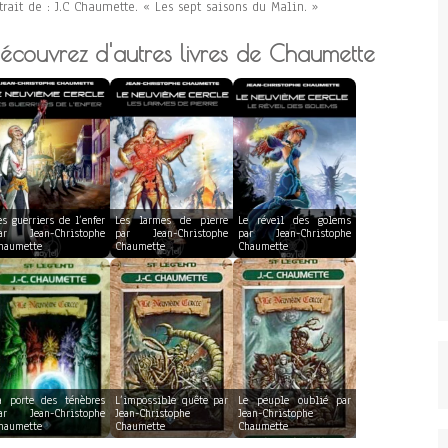
trait de : J.C Chaumette. « Les sept saisons du Malin. »
écouvrez d'autres livres de Chaumette
es guerriers de l’enfer
Les larmes de pierre
Le réveil des golems
ar Jean-Christophe
par Jean-Christophe
par Jean-Christophe
haumette
Chaumette
Chaumette
a porte des ténèbres
L’impossible quête par
Le peuple oublié par
ar Jean-Christophe
Jean-Christophe
Jean-Christophe
haumette
Chaumette
Chaumette