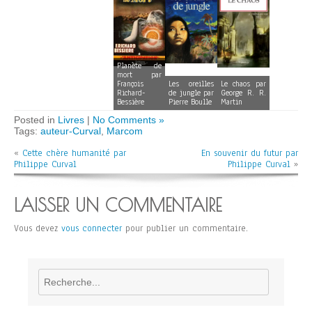
Planète de
mort par
François
Les oreilles
Le chaos par
Richard-
de jungle par
George R. R.
Bessière
Pierre Boulle
Martin
Posted in
Livres
|
No Comments »
Tags:
auteur-Curval
,
Marcom
«
Cette chère humanité par
En souvenir du futur par
Philippe Curval
Philippe Curval
»
LAISSER UN COMMENTAIRE
Vous devez
vous connecter
pour publier un commentaire.
Rechercher