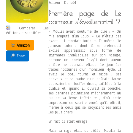
Editeur : Denoël
Première page de Le
dormeur s’éveillera-t-il ?
Comparer les
« Moulis avait coutume de dire : « On
éditions disponibles :
m’a amputé d’un loup. » Ce n’était pas
exact ; il mordait toujours. Et même, le
Amazon
jumeau interne dont il se prétendait
excisé apparaissait sous forme de
stigmates indélébiles sur son visage,
Fnac
comme un docteur Jekyll dont aucun
philtre ne pourrait effacer le jour les
traces nocturnes d’un monsieur Hyde. Il
avait le poil fourni et raide ; ses
cheveux et sa barbe d’un châtain fauve
poussaient en touffes drues, taillées à la
diable et, quand il ouvrait la bouche,
ses canines pointaient méchamment au
ras de sa lèvre inférieure ; d’où cette
impression de sourire cruel qu’il offrait,
même à ceux qui se croyaient ses amis
les plus chers.
En fait, il était enragé.
Mais sa rage était contrôlée. Moulis la