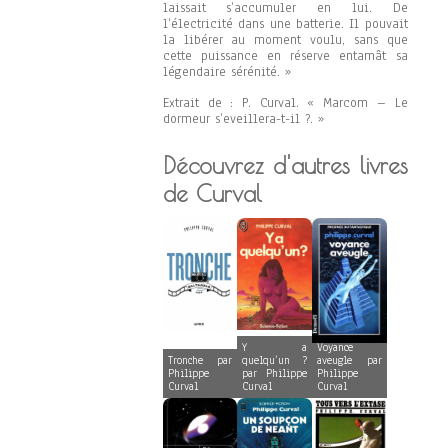
laissait s’accumuler en lui. De
l’électricité dans une batterie. Il pouvait
la libérer au moment voulu, sans que
cette puissance en réserve entamât sa
légendaire sérénité. »
Extrait de : P. Curval. « Marcom – Le
dormeur s’eveillera-t-il ?. »
Découvrez d'autres livres
de Curval
Y a
Voyance
Tronche par
quelqu’un ?
aveugle par
Philippe
par Philippe
Philippe
Curval
Curval
Curval