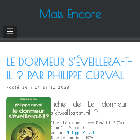
Mais Encore
☰
LE DORMEUR S’ÉVEILLERA-T-
IL ? PAR PHILIPPE CURVAL
Posté le : 17 avril 2023
Fiche de Le dormeur
s’éveillera-t-il ?
Titre : Le dormeur s’éveillera-t-il ? (Tome
2 sur 3 – Marcom)
Auteur :
Philippe Curval
Date de parution : 1979