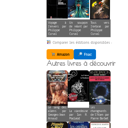
Voyage à
Un soupçon
Tous vers
l’envers par
de néant par
l’extase par
Philippe
Philippe
Philippe
Curval
Curval
Curval
Comparer les éditions disponibles :
Amazon
Fnac
Autres livres à découvrir
Le sang des
Les
aliens par
La viandeuse
charognards
Georges-Jean
par Ian R.
de S’Nien par
Arnaud
MacLeod
Pierre Barbet