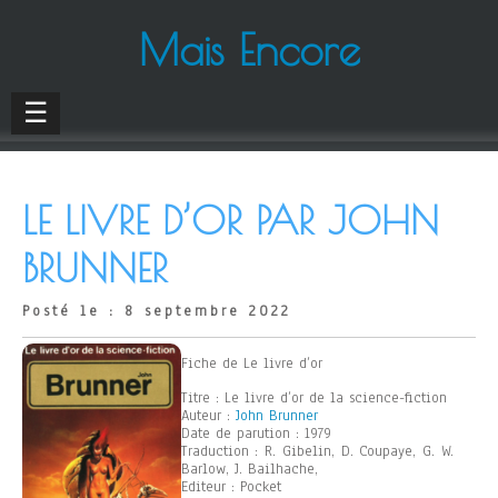
Mais Encore
☰
LE LIVRE D’OR PAR JOHN
BRUNNER
Posté le : 8 septembre 2022
Fiche de Le livre d’or
Titre : Le livre d’or de la science-fiction
Auteur :
John Brunner
Date de parution : 1979
Traduction : R. Gibelin, D. Coupaye, G. W.
Barlow, J. Bailhache,
Editeur : Pocket