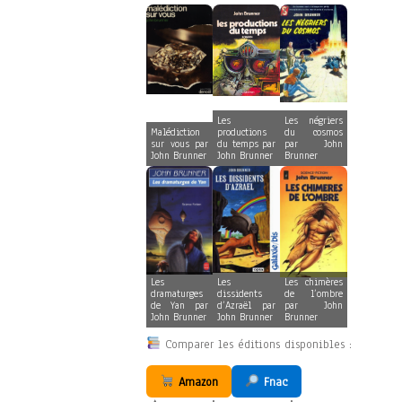
Les
Les négriers
Malédiction
productions
du cosmos
sur vous par
du temps par
par John
John Brunner
John Brunner
Brunner
Les
Les
Les chimères
dramaturges
dissidents
de l’ombre
de Yan par
d’Azraël par
par John
John Brunner
John Brunner
Brunner
Comparer les éditions disponibles :
Amazon
Fnac