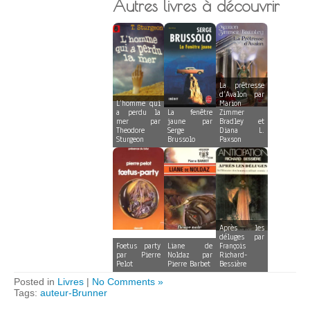
Autres livres à découvrir
La prêtresse
d’Avalon par
L’homme qui
Marion
a perdu la
La fenêtre
Zimmer
mer par
jaune par
Bradley et
Theodore
Serge
Diana L.
Sturgeon
Brussolo
Paxson
Après les
déluges par
Foetus party
Liane de
François
par Pierre
Noldaz par
Richard-
Pelot
Pierre Barbet
Bessière
Posted in
Livres
|
No Comments »
Tags:
auteur-Brunner