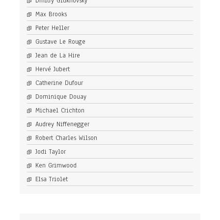
Dmitry Glukhovsky
Max Brooks
Peter Heller
Gustave Le Rouge
Jean de La Hire
Hervé Jubert
Catherine Dufour
Dominique Douay
Michael Crichton
Audrey Niffenegger
Robert Charles Wilson
Jodi Taylor
Ken Grimwood
Elsa Triolet