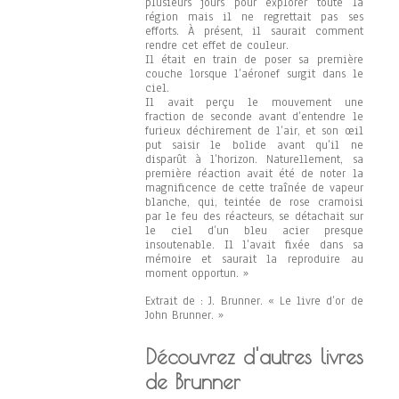
plusieurs jours pour explorer toute la
région mais il ne regrettait pas ses
efforts. À présent, il saurait comment
rendre cet effet de couleur.
Il était en train de poser sa première
couche lorsque l’aéronef surgit dans le
ciel.
Il avait perçu le mouvement une
fraction de seconde avant d’entendre le
furieux déchirement de l’air, et son œil
put saisir le bolide avant qu’il ne
disparût à l’horizon. Naturellement, sa
première réaction avait été de noter la
magnificence de cette traînée de vapeur
blanche, qui, teintée de rose cramoisi
par le feu des réacteurs, se détachait sur
le ciel d’un bleu acier presque
insoutenable. Il l’avait fixée dans sa
mémoire et saurait la reproduire au
moment opportun. »
Extrait de : J. Brunner. « Le livre d’or de
John Brunner. »
Découvrez d'autres livres
de Brunner