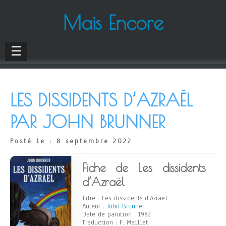
Mais Encore
☰
LES DISSIDENTS D’AZRAËL
PAR JOHN BRUNNER
Posté le : 8 septembre 2022
Fiche de Les dissidents
d’Azraël
Titre : Les dissidents d’Azraël
Auteur :
John Brunner
Date de parution : 1982
Traduction : F. Maillet