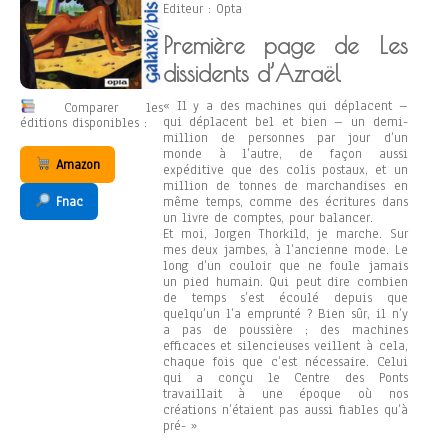
Editeur : Opta
Première page de Les
dissidents d’Azraël
« Il y a des machines qui déplacent –
Comparer les
qui déplacent bel et bien – un demi-
éditions disponibles :
million de personnes par jour d’un
monde à l’autre, de façon aussi
Amazon
expéditive que des colis postaux, et un
million de tonnes de marchandises en
Fnac
même temps, comme des écritures dans
un livre de comptes, pour balancer.
Et moi, Jorgen Thorkild, je marche. Sur
mes deux jambes, à l’ancienne mode. Le
long d’un couloir que ne foule jamais
un pied humain. Qui peut dire combien
de temps s’est écoulé depuis que
quelqu’un l’a emprunté ? Bien sûr, il n’y
a pas de poussière ; des machines
efficaces et silencieuses veillent à cela,
chaque fois que c’est nécessaire. Celui
qui a conçu le Centre des Ponts
travaillait à une époque où nos
créations n’étaient pas aussi fiables qu’à
pré- »