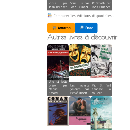
Virus par
Stimulus par
Polymath par
John Brunner
John Brunner
John Brunner
Comparer les éditions disponibles :
Amazon
Fnac
Autres livres à découvrir
Une si jolie
prison par
Les mauvais
Vic St Val
Manuel
joueurs par
annonce la
Essard
Hervé Jubert
couleur