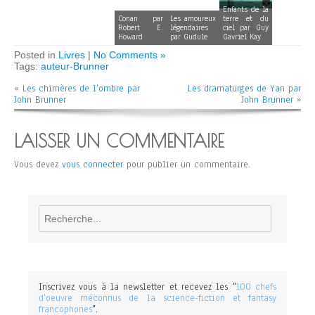
Enfants de la
Conan par
Les amoureux
terre et du
Robert E.
légendaires
ciel par Guy
Howard
par Gudule
Gavriel Kay
Posted in
Livres
|
No Comments »
Tags:
auteur-Brunner
«
Les chimères de l’ombre par
Les dramaturges de Yan par
John Brunner
John Brunner
»
LAISSER UN COMMENTAIRE
Vous devez
vous connecter
pour publier un commentaire.
Rechercher
Inscrivez vous à la newsletter et recevez les "
100 chefs
d'oeuvre méconnus de la science-fiction et fantasy
francophones
".