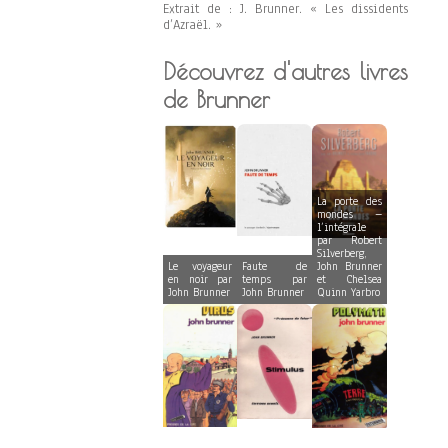
Extrait de : J. Brunner. « Les dissidents
d’Azraël. »
Découvrez d'autres livres
de Brunner
La porte des
mondes –
l’intégrale
par Robert
Silverberg,
Le voyageur
Faute de
John Brunner
en noir par
temps par
et Chelsea
John Brunner
John Brunner
Quinn Yarbro