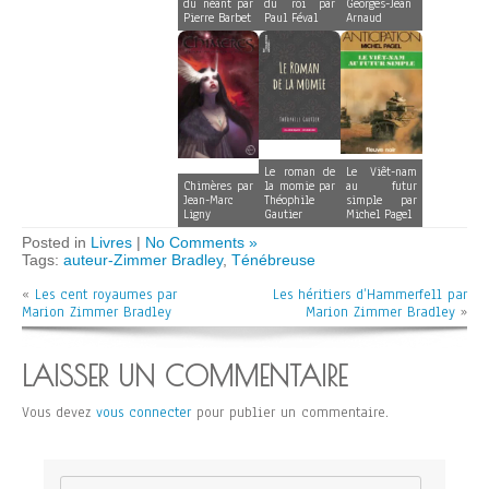
du néant par
du roi par
Georges-Jean
Pierre Barbet
Paul Féval
Arnaud
Le roman de
Le Viêt-nam
Chimères par
la momie par
au futur
Jean-Marc
Théophile
simple par
Ligny
Gautier
Michel Pagel
Posted in
Livres
|
No Comments »
Tags:
auteur-Zimmer Bradley
,
Ténébreuse
«
Les cent royaumes par
Les héritiers d’Hammerfell par
Marion Zimmer Bradley
Marion Zimmer Bradley
»
LAISSER UN COMMENTAIRE
Vous devez
vous connecter
pour publier un commentaire.
Rechercher