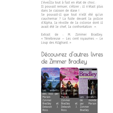
l’éveilla tout à fait en état de choc.
Il pouvait remuer, s’étirer ; il n’était plus
dans le caisson de stase !
Se pouvait-il que tout n’eût été qu’un
cauchemar ? La fuite devant la police
d’Alpha, la révolte de la colonie dont il
avait été le chef, la confrontation »
Extrait de : M. Zimmer Bradley.
« Ténébreuse – Les cent royaumes – Le
Loup des Kilghard. »
Découvrez d'autres livres
de Zimmer Bradley
Les enfants
Le don des
des rois par
Alton par
Marion
Marion
Les casseurs
Zimmer
Zimmer
de monde
Bradley et
Bradley et
par Marion
Deborah J.
Deborah J.
Zimmer
Ross
Ross
Bradley