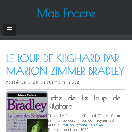
Mais Encore
☰
LE LOUP DE KILGHARD PAR
MARION ZIMMER BRADLEY
Posté le : 28 septembre 2022
Fiche de Le loup de
Kilghard
Titre : Le loup de Kilghard (Tome 10 sur
33 – Ténébreuse – Les cent royaumes)
Auteur :
Marion Zimmer Bradley
Date de parution : 1980