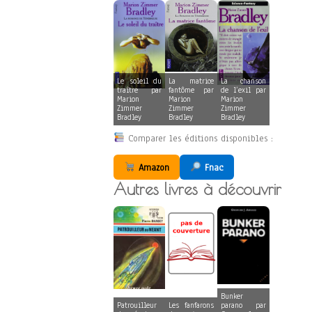
Le soleil du
La matrice
La chanson
traître par
fantôme par
de l’exil par
Marion
Marion
Marion
Zimmer
Zimmer
Zimmer
Bradley
Bradley
Bradley
Comparer les éditions disponibles :
Amazon
Fnac
Autres livres à découvrir
Bunker
Patrouilleur
Les fanfarons
parano par