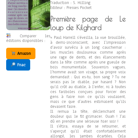
Traduction : S. Hilling
Editeur : Presses Pocket
Première page de Le
loup de Kilghard
Comparer les
« Paul Harrell s’éveilla, la vue brouillée,
éditions disponibles :
à demi-inconscient, avec l’impression
d’avoir survécu à un long cauchemar :
les muscles douloureux comme après
Amazon
une rage de dents, et des élancements
dans la tête comme après une gueule de
Fnac
bois monumentale. Souvenirs vagues,
l’homme avait son visage, sa propre voix
demandait : Qui es-tu, bon sang ? Tu ne
serais pas le diable, par hasard ? Non
qu’il crût au diable, à l’enfer, ni à toutes
ces fariboles conçues pour forcer des
gens à faire non ce qu’ils voulaient,
mais ce que d’autres estimaient qu’ils
devaient faire.
Il remua la tête, déclenchant une
douleur qui le fit grimacer. Ouah ! J’ai
dû en prendre une sérieuse hier soir !
Il s’étira, essaya de se retourner, et
s’aperçut qu’il était confortablement
allongé, les jambes écartées. Cela