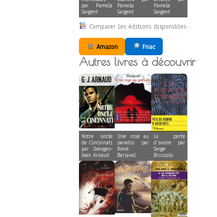
par Pamela
Pamela
Pamela
Sargent
Sargent
Sargent
Comparer les éditions disponibles :
Amazon
Fnac
Autres livres à découvrir
Notre oncle
Une rose au
La porte
de Cincinnati
paradis par
d’ivoire par
par Georges-
René
Serge
Jean Arnaud
Barjavel
Brussolo