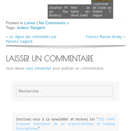
L’autoroute
Léviathan 99
Rêve de
de l’aube par
par Ray
hyène par
Roland C.
Bradbury
Hervé Jubert
Wagner
Posted in
Livres
|
No Comments »
Tags:
auteur-Sargent
«
Le règne des immortels par
Francis Marion Busby
»
Pamela Sargent
LAISSER UN COMMENTAIRE
Vous devez
vous connecter
pour publier un commentaire.
Rechercher
Inscrivez vous à la newsletter et recevez les "
100 chefs
d'oeuvre méconnus de la science-fiction et fantasy
francophones
".