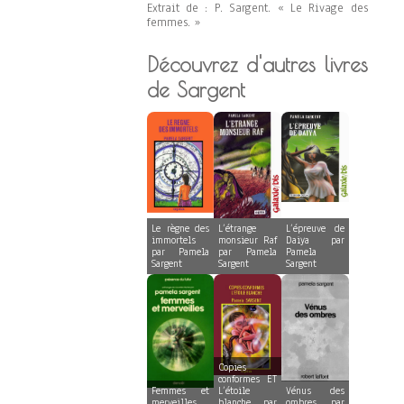
Extrait de : P. Sargent. « Le Rivage des
femmes. »
Découvrez d'autres livres
de Sargent
Le règne des
L’étrange
L’épreuve de
immortels
monsieur Raf
Daiya par
par Pamela
par Pamela
Pamela
Sargent
Sargent
Sargent
Copies
conformes ET
Femmes et
L’étoile
Vénus des
merveilles
blanche par
ombres par