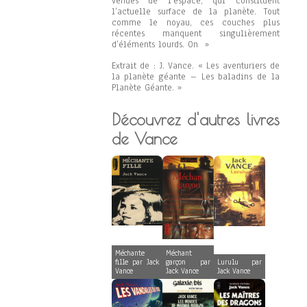
venues de l’espace, qui constituent
l’actuelle surface de la planète. Tout
comme le noyau, ces couches plus
récentes manquent singulièrement
d’éléments lourds. On »
Extrait de : J. Vance. « Les aventuriers de
la planète géante – Les baladins de la
Planète Géante. »
Découvrez d'autres livres
de Vance
Méchante
Méchant
fille par Jack
garçon par
Lurulu par
Vance
Jack Vance
Jack Vance