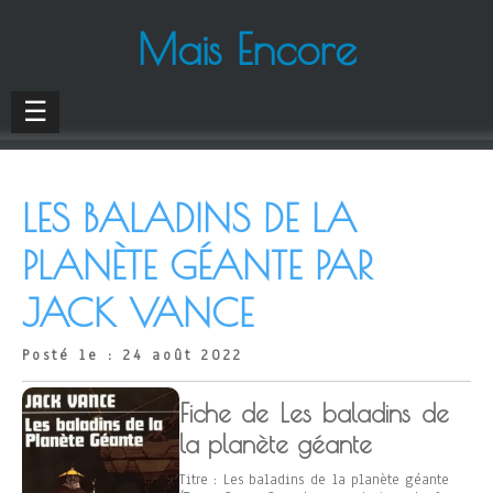
Mais Encore
☰
LES BALADINS DE LA
PLANÈTE GÉANTE PAR
JACK VANCE
Posté le : 24 août 2022
Fiche de Les baladins de
la planète géante
Titre : Les baladins de la planète géante