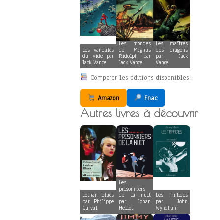
Les mondes
Les maîtres
Les vandales
de Magnus
des dragons
du vide par
Ridolph par
par Jack
Jack Vance
Jack Vance
Vance
Comparer les éditions disponibles :
Amazon
Fnac
Autres livres à découvrir
Les
prisonniers
Lothar blues
de la nuit
Les Triffides
par Philippe
par Johan
par John
Curval
Heliot
Wyndham