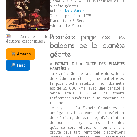
(Tome 2 sur 2 – Les aventuriers de la
planète géante)
Auteur :
Jack Vance
Date de parution : 1975
Traduction : F. Serph
Editeur : Le Masque
Première page de Les
Comparer les
éditions disponibles :
baladins de la planète
géante
Amazon
«
EXTRAIT DU « GUIDE DES PLANÈTES
Fnac
HABITÉES »
La Planète Géante fait partie du système
de Phèdre, une étoile jaune dont elle est
le plus proche satellite ; son diamètre
est de 35 000 kms, avec une densité à
peine égale à 2 et une gravité
légèrement supérieure à la moyenne de
la Terre.
Le noyau de la Planète Géante est un
amalgame vitreux composé de calcium,
de silicium, de carbone, d’aluminium,
de bore et d’oxyde variés ; il semble
qu’il se soit refroidi en formant une
croûte plus tard renforcée d’accrétions