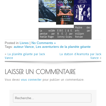
Maitre des
La vallée
E.B.E. 1 & E.
arts par
perdue par
B. E. 2 par
William
Noëlle Roger
Jimmy Guieu
Rotsler
Posted in
Livres
|
No Comments »
Tags:
auteur-Vance
,
Les aventuriers de la planète géante
«
La planète géante par Jack
La station d’Araminta par Jack
Vance
Vance
»
LAISSER UN COMMENTAIRE
Vous devez
vous connecter
pour publier un commentaire.
Rechercher