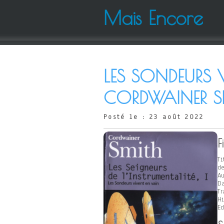
Mais Encore
LES SONDEURS 
CORDWAINER S
Posté le : 23 août 2022
F
Ti
de
Au
Da
Tr
Hi
Ed