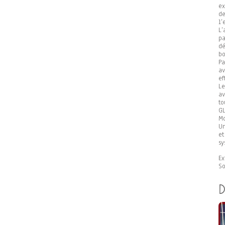
ex
d
l’
L’
p
dé
bo
Pa
av
ef
L
av
to
GL
Mo
Un
e
sy
Ex
So
D