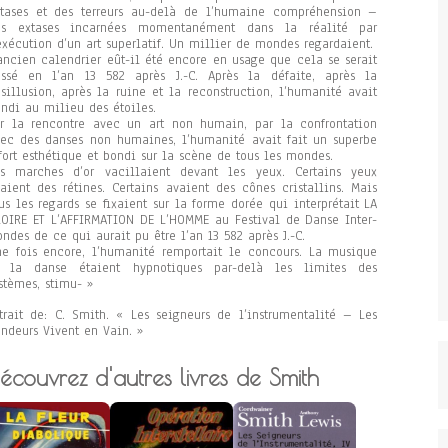
tases et des terreurs au-delà de l’humaine compréhension –
es extases incarnées momentanément dans la réalité par
exécution d’un art superlatif. Un millier de mondes regardaient.
ancien calendrier eût-il été encore en usage que cela se serait
assé en l’an 13 582 après J.-C. Après la défaite, après la
sillusion, après la ruine et la reconstruction, l’humanité avait
ndi au milieu des étoiles.
r la rencontre avec un art non humain, par la confrontation
ec des danses non humaines, l’humanité avait fait un superbe
fort esthétique et bondi sur la scène de tous les mondes.
es marches d’or vacillaient devant les yeux. Certains yeux
aient des rétines. Certains avaient des cônes cristallins. Mais
us les regards se fixaient sur la forme dorée qui interprétait LA
OIRE ET L’AFFIRMATION DE L’HOMME au Festival de Danse Inter-
ndes de ce qui aurait pu être l’an 13 582 après J.-C.
e fois encore, l’humanité remportait le concours. La musique
t la danse étaient hypnotiques par-delà les limites des
stèmes, stimu- »
trait de: C. Smith. « Les seigneurs de l’instrumentalité – Les
ndeurs Vivent en Vain. »
écouvrez d'autres livres de Smith