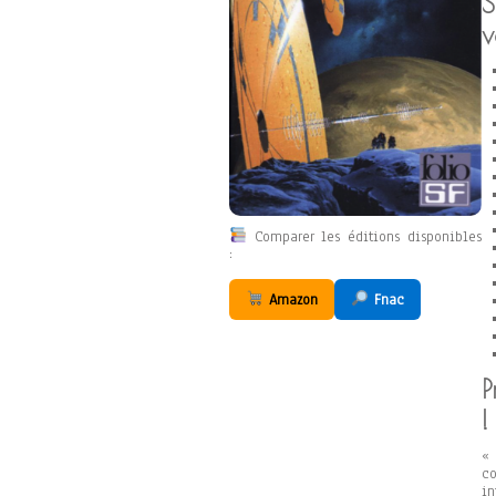
S
v
Comparer les éditions disponibles
:
Amazon
Fnac
P
!
« 
c
in