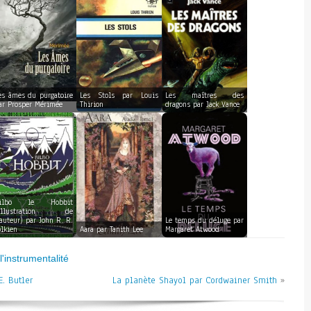
es âmes du purgatoire
Les Stols par Louis
Les maîtres des
ar Prosper Mérimée
Thirion
dragons par Jack Vance
ilbo le Hobbit
illustration de
’auteur) par John R. R.
Le temps du déluge par
olkien
Aara par Tanith Lee
Margaret Atwood
'instrumentalité
. Butler
La planète Shayol par Cordwainer Smith
»