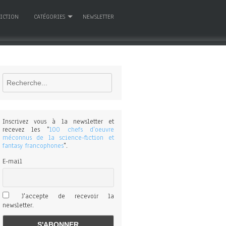
FICTION
CATÉGORIES
NEWSLETTER
Rechercher
Inscrivez vous à la newsletter et
recevez les "
100 chefs d'oeuvre
méconnus de la science-fiction et
fantasy francophones
".
E-mail
J'accepte de recevoir la
newsletter.