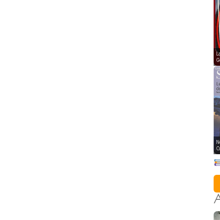
L
G
N
C
A