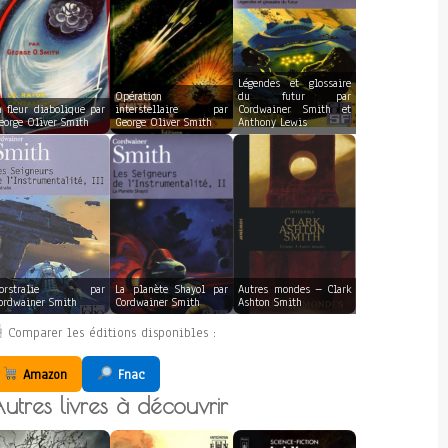
Légendes et glossaire
Opération
du futur par
a fleur diabolique par
interstellaire par
Cordwainer Smith et
eorge Oliver Smith
George Oliver Smith
Anthony Lewis
orstralie par
La planète Shayol par
Autres mondes – Clark
ordwainer Smith
Cordwainer Smith
Ashton Smith
Comparer les éditions disponibles :
Amazon
Fnac
utres livres à découvrir