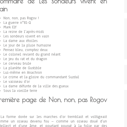
ommaire de Les sondeurs vivent en
ain
Non, non, pas Rogov !
La guerre n°81-Q
Mark Elf
La reine de l’après-midi
Les sondeurs vivent en vain
La dame aux étoiles
Le jour de la pluie humaine
Pensez bleu, comptez deux
Le colonel revient du grand néant
Le jeu du rat et du dragon
Le cerveau brule
La planète de Gustible
Lui-même en Anachron
Le crime et la gloire du commandant Suzdal
Le vaisseau d’or
La dame défunte de la ville des gueux
Sous la vieille terre
remière page de Non, non, pas Rogov
La forme dorée sur les marches d’or tremblait et voltigeait
omme un oiseau devenu fou – comme un oiseau doué d’un
tellect et d’une âme, et pourtant poussé à la folie par des