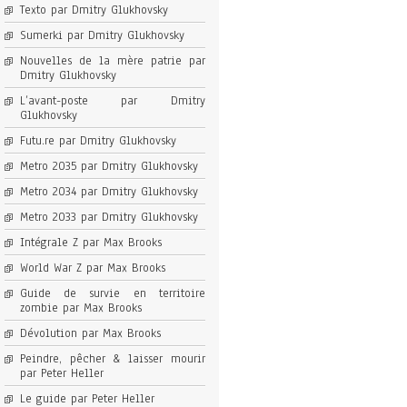
Texto par Dmitry Glukhovsky
Sumerki par Dmitry Glukhovsky
Nouvelles de la mère patrie par
Dmitry Glukhovsky
L’avant-poste par Dmitry
Glukhovsky
Futu.re par Dmitry Glukhovsky
Metro 2035 par Dmitry Glukhovsky
Metro 2034 par Dmitry Glukhovsky
Metro 2033 par Dmitry Glukhovsky
Intégrale Z par Max Brooks
World War Z par Max Brooks
Guide de survie en territoire
zombie par Max Brooks
Dévolution par Max Brooks
Peindre, pêcher & laisser mourir
par Peter Heller
Le guide par Peter Heller