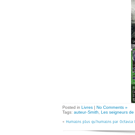
L
p
B
(
l
T
Posted in
Livres
|
No Comments »
Tags:
auteur-Smith
,
Les seigneurs de l
«
Humains plus qu’humains par Octavia E