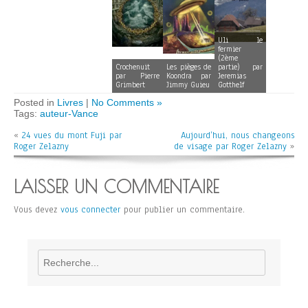
Uli le
fermier
(2ème
Crochenuit
Les pièges de
partie) par
par Pierre
Koondra par
Jeremias
Grimbert
Jimmy Guieu
Gotthelf
Posted in
Livres
|
No Comments »
Tags:
auteur-Vance
«
24 vues du mont Fuji par
Aujourd’hui, nous changeons
Roger Zelazny
de visage par Roger Zelazny
»
LAISSER UN COMMENTAIRE
Vous devez
vous connecter
pour publier un commentaire.
Rechercher