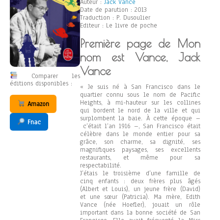
Auteur :
Jack Vance
Date de parution : 2013
Traduction : P. Dusoulier
Editeur : Le livre de poche
Première page de Mon
nom est Vance, Jack
Vance
Comparer les
éditions disponibles :
« Je suis né à San Francisco dans le
quartier connu sous le nom de Pacific
Heights, à mi-hauteur sur les collines
Amazon
qui bordent le nord de la ville et qui
surplombent la baie. À cette époque –
Fnac
c’était l’an 1916 –, San Francisco était
célèbre dans le monde entier pour sa
grâce, son charme, sa dignité, ses
magnifiques paysages, ses excellents
restaurants, et même pour sa
respectabilité.
J’étais le troisième d’une famille de
cinq enfants : deux frères plus âgés
(Albert et Louis), un jeune frère (David)
et une sœur (Patricia). Ma mère, Edith
Vance (née Hoefler), jouait un rôle
important dans la bonne société de San