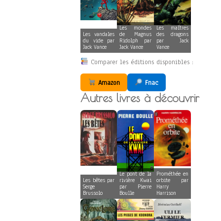
Les mondes
Les maîtres
Les vandales
de Magnus
des dragons
du vide par
Ridolph par
par Jack
Jack Vance
Jack Vance
Vance
Comparer les éditions disponibles :
Amazon
Fnac
Autres livres à découvrir
Le pont de la
Prométhée en
Les bêtes par
rivière Kwai
orbite par
Serge
par Pierre
Harry
Brussolo
Boulle
Harrison