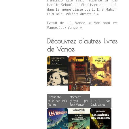
Francisco. Elle avait fréquenté la Miss
Hamlin School, un établissement huppé,
dans la même classe que Lurline Matson,
la fille du célèbre armateur. »
Extrait de : J. Vance. « Mon nom est
Vance, Jack Vance. »
Découvrez d'autres livres
de Vance
Méchante
Méchant
fille par Jack
garçon par
Lurulu par
Vance
Jack Vance
Jack Vance