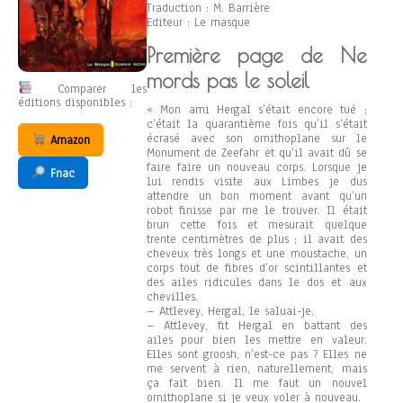
Traduction : M. Barrière
Editeur : Le masque
Première page de Ne
mords pas le soleil
Comparer les
éditions disponibles :
« Mon ami Hergal s’était encore tué ;
c’était la quarantième fois qu’il s’était
écrasé avec son ornithoplane sur le
Amazon
Monument de Zeefahr et qu’il avait dû se
faire faire un nouveau corps. Lorsque je
Fnac
lui rendis visite aux Limbes je dus
attendre un bon moment avant qu’un
robot finisse par me le trouver. Il était
brun cette fois et mesurait quelque
trente centimètres de plus ; il avait des
cheveux très longs et une moustache, un
corps tout de fibres d’or scintillantes et
des ailes ridicules dans le dos et aux
chevilles.
– Attlevey, Hergal, le saluai-je.
– Attlevey, fit Hergal en battant des
ailes pour bien les mettre en valeur.
Elles sont groosh, n’est-ce pas ? Elles ne
me servent à rien, naturellement, mais
ça fait bien. Il me faut un nouvel
ornithoplane si je veux voler à nouveau.