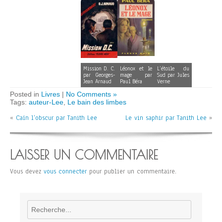
Mission D. C.
Léonox et le
L’étoile du
par Georges-
mage par
Sud par Jules
Jean Arnaud
Paul Béra
Verne
Posted in
Livres
|
No Comments »
Tags:
auteur-Lee
,
Le bain des limbes
«
Caïn l’obscur par Tanith Lee
Le vin saphir par Tanith Lee
»
LAISSER UN COMMENTAIRE
Vous devez
vous connecter
pour publier un commentaire.
Rechercher