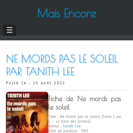
Mais Encore
☰
NE MORDS PAS LE SOLEIL
PAR TANITH LEE
Posté le : 15 août 2022
Fiche de Ne mords pas
le soleil
Titre : Ne mords pas le soleil (Tome 1 sur
2 – Le bain des limbes)
Auteur :
Tanith Lee
Date de parution : 1976