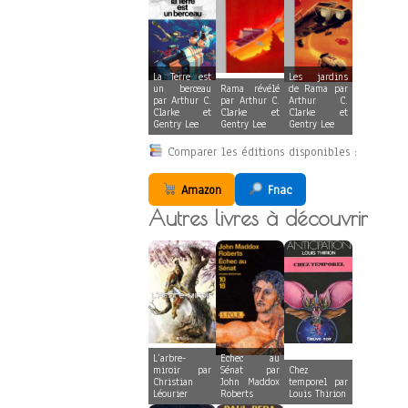
La Terre est
Les jardins
un berceau
Rama révélé
de Rama par
par Arthur C.
par Arthur C.
Arthur C.
Clarke et
Clarke et
Clarke et
Gentry Lee
Gentry Lee
Gentry Lee
Comparer les éditions disponibles :
Amazon
Fnac
Autres livres à découvrir
L’arbre-
Echec au
miroir par
Sénat par
Chez
Christian
John Maddox
temporel par
Léourier
Roberts
Louis Thirion