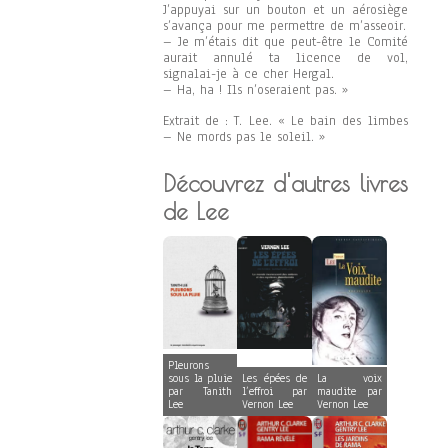
J’appuyai sur un bouton et un aérosiège
s’avança pour me permettre de m’asseoir.
– Je m’étais dit que peut-être le Comité
aurait annulé ta licence de vol,
signalai-je à ce cher Hergal.
– Ha, ha ! Ils n’oseraient pas. »
Extrait de : T. Lee. « Le bain des limbes
– Ne mords pas le soleil. »
Découvrez d'autres livres
de Lee
Pleurons
sous la pluie
Les épées de
La voix
par Tanith
l’effroi par
maudite par
Lee
Vernon Lee
Vernon Lee