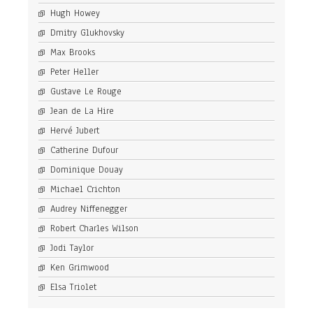
Hugh Howey
Dmitry Glukhovsky
Max Brooks
Peter Heller
Gustave Le Rouge
Jean de La Hire
Hervé Jubert
Catherine Dufour
Dominique Douay
Michael Crichton
Audrey Niffenegger
Robert Charles Wilson
Jodi Taylor
Ken Grimwood
Elsa Triolet