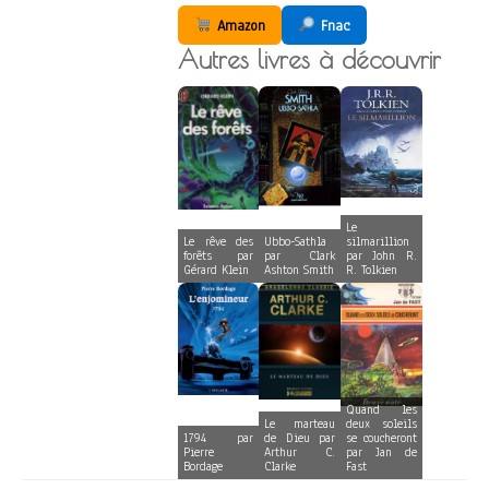
Amazon
Fnac
Autres livres à découvrir
Le
Le rêve des
Ubbo-Sathla
silmarillion
forêts par
par Clark
par John R.
Gérard Klein
Ashton Smith
R. Tolkien
Quand les
Le marteau
deux soleils
1794 par
de Dieu par
se coucheront
Pierre
Arthur C.
par Jan de
Bordage
Clarke
Fast