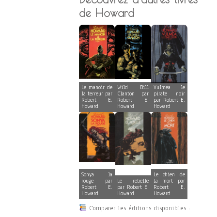
de Howard
Le manoir de
Wild Bill
Vulmea le
la terreur par
Clanton par
pirate noir
Robert E.
Robert E.
par Robert E.
Howard
Howard
Howard
Sonya la
Le chien de
rouge par
Le rebelle
la mort par
Robert E.
par Robert E.
Robert E.
Howard
Howard
Howard
Comparer les éditions disponibles :