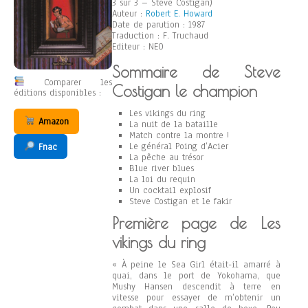
3 sur 3 – Steve Costigan)
Auteur :
Robert E. Howard
Date de parution : 1987
Traduction : F. Truchaud
Editeur : NEO
Sommaire de Steve
Comparer les
Costigan le champion
éditions disponibles :
Les vikings du ring
Amazon
La nuit de la bataille
Match contre la montre !
Le général Poing d’Acier
Fnac
La pêche au trésor
Blue river blues
La loi du requin
Un cocktail explosif
Steve Costigan et le fakir
Première page de Les
vikings du ring
« À peine le Sea Girl était-il amarré à
quai, dans le port de Yokohama, que
Mushy Hansen descendit à terre en
vitesse pour essayer de m’obtenir un