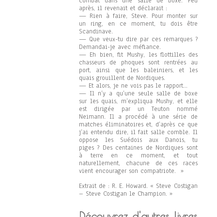
combat dans une salle de boxe. Peu
après, il revenait et déclarait :
— Rien à faire, Steve. Pour monter sur
un ring, en ce moment, tu dois être
Scandinave.
— Que veux-tu dire par ces remarques ?
Demandai-je avec méfiance.
— Eh bien, fit Mushy, les flottilles des
chasseurs de phoques sont rentrées au
port, ainsi que les baleiniers, et les
quais grouillent de Nordiques.
— Et alors, je ne vois pas le rapport…
— Il n’y a qu’une seule salle de boxe
sur les quais, m’expliqua Mushy, et elle
est dirigée par un Teuton nommé
Neimann. Il a procédé à une série de
matches éliminatoires et, d’après ce que
j’ai entendu dire, il fait salle comble. Il
oppose les Suédois aux Danois, tu
piges ? Des centaines de Nordiques sont
à terre en ce moment, et tout
naturellement, chacune de ces races
vient encourager son compatriote. »
Extrait de : R. E. Howard. « Steve Costigan
– Steve Costigan le Champion. »
Découvrez d'autres livres