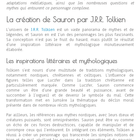
adaptations médiatiques, ainsi que les nombreuses questions et
mythes qui entourent ce personnage complexe.
La création de Sauron par J.R.R. Tolkien
L’univers de
J.R.R. Tolkien
est un vaste panorama de mythes et de
légendes, et Sauron en est l’un des personnages les plus fascinants.
Sa conception n’est pas le fruit du hasard, mais plutôt le résultat
d’une inspiration littéraire et mythologique minutieusement
élaborée.
Les inspirations littéraires et mythologiques
Tolkien s’est nourri d’une multitude de traditions mythologiques,
notamment nordiques, chrétiennes et celtiques. L’influence de
figures telles que Lucifer dans la tradition chrétienne est
particulièrement marquée. Comme Lucifer, Sauron commence
comme un être d’une grande beauté et puissance, avant de
succomber à l’orgueil et de devenir le symbole du mal. Cette
transformation met en lumière la thématique du déclin moral
présente dans de nombreux récits mythologiques.
Par ailleurs, les références aux mythes nordiques, avec leurs dieux et
créatures puissants, sont omniprésentes. Sauron peut être vu comme
un écho de ces forces destructrices, capable de manipuler et de
corrompre ceux qui l’entourent. En intégrant ces éléments, Tolkien a
réussi à créer un personnage qui transcende les simples notions de