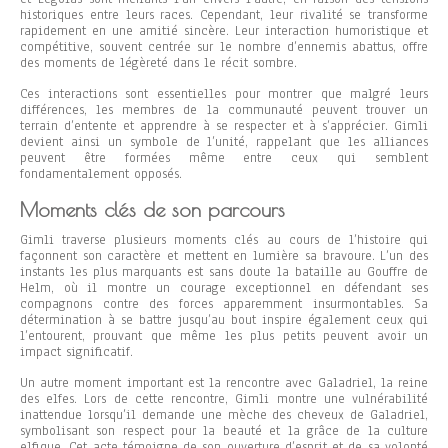
historiques entre leurs races. Cependant, leur rivalité se transforme
rapidement en une amitié sincère. Leur interaction humoristique et
compétitive, souvent centrée sur le nombre d’ennemis abattus, offre
des moments de légèreté dans le récit sombre.
Ces interactions sont essentielles pour montrer que malgré leurs
différences, les membres de la communauté peuvent trouver un
terrain d’entente et apprendre à se respecter et à s’apprécier. Gimli
devient ainsi un symbole de l’unité, rappelant que les alliances
peuvent être formées même entre ceux qui semblent
fondamentalement opposés.
Moments clés de son parcours
Gimli traverse plusieurs moments clés au cours de l’histoire qui
façonnent son caractère et mettent en lumière sa bravoure. L’un des
instants les plus marquants est sans doute la bataille au Gouffre de
Helm, où il montre un courage exceptionnel en défendant ses
compagnons contre des forces apparemment insurmontables. Sa
détermination à se battre jusqu’au bout inspire également ceux qui
l’entourent, prouvant que même les plus petits peuvent avoir un
impact significatif.
Un autre moment important est la rencontre avec Galadriel, la reine
des elfes. Lors de cette rencontre, Gimli montre une vulnérabilité
inattendue lorsqu’il demande une mèche des cheveux de Galadriel,
symbolisant son respect pour la beauté et la grâce de la culture
elfique. Cet acte témoigne de son ouverture d’esprit et de sa volonté