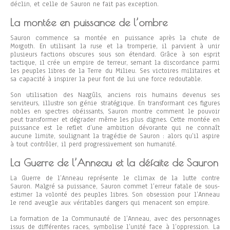
déclin, et celle de Sauron ne fait pas exception.
La montée en puissance de l’ombre
Sauron commence sa montée en puissance après la chute de
Morgoth. En utilisant la ruse et la tromperie, il parvient à unir
plusieurs factions obscures sous son étendard. Grâce à son esprit
tactique, il crée un empire de terreur, semant la discordance parmi
les peuples libres de la Terre du Milieu. Ses victoires militaires et
sa capacité à inspirer la peur font de lui une force redoutable.
Son utilisation des Nazgûls, anciens rois humains devenus ses
serviteurs, illustre son génie stratégique. En transformant ces figures
nobles en spectres obéissants, Sauron montre comment le pouvoir
peut transformer et dégrader même les plus dignes. Cette montée en
puissance est le reflet d’une ambition dévorante qui ne connaît
aucune limite, soulignant la tragédie de Sauron : alors qu’il aspire
à tout contrôler, il perd progressivement son humanité.
La Guerre de l’Anneau et la défaite de Sauron
La Guerre de l’Anneau représente le climax de la lutte contre
Sauron. Malgré sa puissance, Sauron commet l’erreur fatale de sous-
estimer la volonté des peuples libres. Son obsession pour l’Anneau
le rend aveugle aux véritables dangers qui menacent son empire.
La formation de la Communauté de l’Anneau, avec des personnages
issus de différentes races, symbolise l’unité face à l’oppression. La