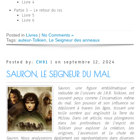
Livre 4
Partie 3 – Le retour du roi
Livre 5
Livre 6
Posted in
Livres
|
No Comments »
Tags:
auteur-Tolkien
,
Le Seigneur des anneaux
Posted by:
CH91
| on septembre 12, 2024
SAURON, LE SEIGNEUR DU MAL
Sauron, une figure emblématique et
redoutée de l’univers de J.R.R. Tolkien, est
souvent perçu comme l’incarnation même
du mal. Son pouvoir et son influence se
déploient à travers les âges, tissant une
toile sombre qui engloutit la Terre du
Milieu. Dans cet article, nous plongerons
dans les profondeurs de l’esprit de
Tolkien pour explorer la création, les
origines, l’ascension et la chute de
Sauron. Nous analyserons également ses représentations dans diverses