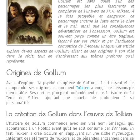
Gollum est sans doute l’un des
personnages les plus fascinants et
complexes de l’univers de J.R.R. Tolkien. À
la fois pitoyable et dangereux, ce
personnage incarne la lutte entre le bien
et le mal, ainsi que les conséquences
dévastatrices de l’obsession. Gollum est
souvent perçu comme un être tragique,
façonné par ses choix et par l’influence
corruptrice de l’Anneau Unique. Cet article
explore divers aspects de Gollum, allant de ses origines à son rôle
dans le récit, tout en s’intéressant aux thèmes profonds qu’il
représente.
Origines de Gollum
Avant d’explorer la psyché complexe de Gollum, il est essentiel de
comprendre ses origines et comment
Tolkien
a conçu ce personnage
mémorable. Ses racines plongent profondément dans l’histoire de la
Terre du Milieu, ajoutant une couche de profondeur à sa
personnalité.
La création de Gollum dans l’œuvre de Tolkien
L’histoire de Gollum commence avec son vrai nom, Sméagol, qui
appartenait à un Hobbit avant qu’il ne soit consumé par l’Anneau. En
fait, Tolkien a créé Gollum en s’appuyant sur une riche mythologie,
intégrant des éléments de folklore et de légendes anciennes dans sa