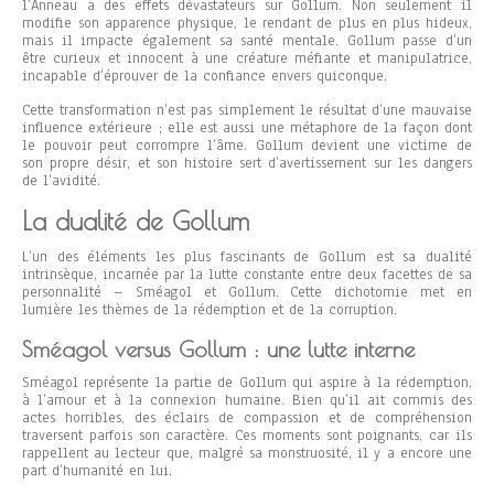
l’Anneau a des effets dévastateurs sur Gollum. Non seulement il
modifie son apparence physique, le rendant de plus en plus hideux,
mais il impacte également sa santé mentale. Gollum passe d’un
être curieux et innocent à une créature méfiante et manipulatrice,
incapable d’éprouver de la confiance envers quiconque.
Cette transformation n’est pas simplement le résultat d’une mauvaise
influence extérieure ; elle est aussi une métaphore de la façon dont
le pouvoir peut corrompre l’âme. Gollum devient une victime de
son propre désir, et son histoire sert d’avertissement sur les dangers
de l’avidité.
La dualité de Gollum
L’un des éléments les plus fascinants de Gollum est sa dualité
intrinsèque, incarnée par la lutte constante entre deux facettes de sa
personnalité – Sméagol et Gollum. Cette dichotomie met en
lumière les thèmes de la rédemption et de la corruption.
Sméagol versus Gollum : une lutte interne
Sméagol représente la partie de Gollum qui aspire à la rédemption,
à l’amour et à la connexion humaine. Bien qu’il ait commis des
actes horribles, des éclairs de compassion et de compréhension
traversent parfois son caractère. Ces moments sont poignants, car ils
rappellent au lecteur que, malgré sa monstruosité, il y a encore une
part d’humanité en lui.