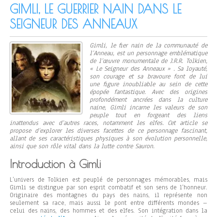
GIMLI, LE GUERRIER NAIN DANS LE
SEIGNEUR DES ANNEAUX
Gimli, le fier nain de la communauté de
l’Anneau, est un personnage emblématique
de l’œuvre monumentale de J.R.R. Tolkien,
« Le Seigneur des Anneaux » . Sa loyauté,
son courage et sa bravoure font de lui
une figure inoubliable au sein de cette
épopée fantastique. Avec des origines
profondément ancrées dans la culture
naine, Gimli incarne les valeurs de son
peuple tout en forgeant des liens
inattendus avec d’autres races, notamment les elfes. Cet article se
propose d’explorer les diverses facettes de ce personnage fascinant,
allant de ses caractéristiques physiques à son évolution personnelle,
ainsi que son rôle vital dans la lutte contre Sauron.
Introduction à Gimli
L’univers de Tolkien est peuplé de personnages mémorables, mais
Gimli se distingue par son esprit combatif et son sens de l’honneur.
Originaire des montagnes du pays des nains, il représente non
seulement sa race, mais aussi le pont entre différents mondes –
celui des nains, des hommes et des elfes. Son intégration dans la