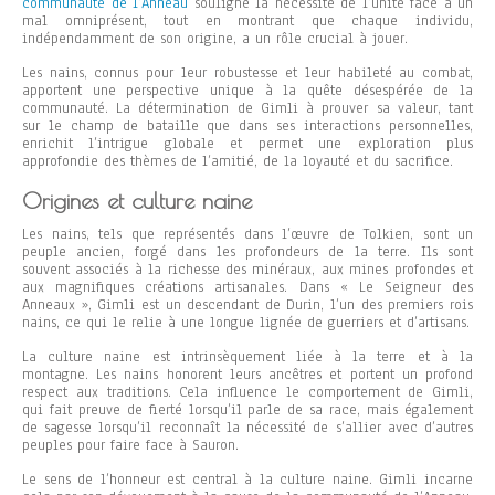
communauté de l’Anneau
souligne la nécessité de l’unité face à un
mal omniprésent, tout en montrant que chaque individu,
indépendamment de son origine, a un rôle crucial à jouer.
Les nains, connus pour leur robustesse et leur habileté au combat,
apportent une perspective unique à la quête désespérée de la
communauté. La détermination de Gimli à prouver sa valeur, tant
sur le champ de bataille que dans ses interactions personnelles,
enrichit l’intrigue globale et permet une exploration plus
approfondie des thèmes de l’amitié, de la loyauté et du sacrifice.
Origines et culture naine
Les nains, tels que représentés dans l’œuvre de Tolkien, sont un
peuple ancien, forgé dans les profondeurs de la terre. Ils sont
souvent associés à la richesse des minéraux, aux mines profondes et
aux magnifiques créations artisanales. Dans « Le Seigneur des
Anneaux », Gimli est un descendant de Durin, l’un des premiers rois
nains, ce qui le relie à une longue lignée de guerriers et d’artisans.
La culture naine est intrinsèquement liée à la terre et à la
montagne. Les nains honorent leurs ancêtres et portent un profond
respect aux traditions. Cela influence le comportement de Gimli,
qui fait preuve de fierté lorsqu’il parle de sa race, mais également
de sagesse lorsqu’il reconnaît la nécessité de s’allier avec d’autres
peuples pour faire face à Sauron.
Le sens de l’honneur est central à la culture naine. Gimli incarne