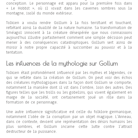
conception. Le personnage est apparu pour la première fois dans
« Le Hobbit », où il vivait dans les cavernes sombres sous la
montagne, isolé du monde extérieur.
Tolkien a voulu rendre Gollum à la fois terrifiant et touchant,
reflétant ainsi la dualité de la nature humaine. Sa transformation de
Sméagol innocent à la créature désespérée que nous connaissons
aujourd’hui illustre parfaitement comment une simple décision peut
mener à des conséquences catastrophiques. Gollum sert ainsi de
miroir à notre propre capacité à succomber au pouvoir et à la
tentation.
Les influences de la mythologie sur Gollum
Tolkien était profondément influencé par les mythes et légendes, ce
qui se reflète dans la création de Gollum. On peut voir des échos
des créatures mythologiques dans la façon dont Gollum se comporte,
notamment la manière dont il vit dans l’ombre, loin des autres. Des
figures telles que les trolls ou les gobelins, qui vivent également en
marge de la société, ont certainement joué un rôle dans la
formation de ce personnage.
Une autre influence significative est celle du folklore germanique,
notamment l’idée de la corruption par un objet magique. L’Anneau,
dans ce contexte, devient une représentation des désirs humains les
plus sombres, et Gollum incarne cette lutte contre l’attrait
destructeur de la puissance.