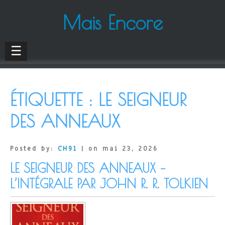
Mais Encore
☰
ÉTIQUETTE :
LE SEIGNEUR
DES ANNEAUX
Posted by:
CH91
| on mai 23, 2026
LE SEIGNEUR DES ANNEAUX –
L’INTÉGRALE PAR JOHN R. R. TOLKIEN