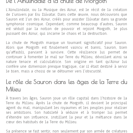
De l’Ainulindalë à la chute de Morgoth
L’Ainulindalë, ou la Musique des Ainur, est le récit de la création
de l’univers par Eru Ilúvatar. Dans cette œuvre, nous découvrons que
Sauron est l’un des Ainur, créés pour assister Ilúvatar dans sa grande
symphonie cosmique. Cependant, comme beaucoup d’autres, Sauron
est séduit par la notion de pouvoir et rejoint Morgoth, le plus
puissant des Ainur, qui incarne le chaos et la destruction.
La chute de Morgoth marque un tournant significatif pour Sauron.
Alors que Morgoth est finalement vaincu et banni, Sauron, bien
qu’affaibli, parvient à survivre. Cette résilience lui permet de
continuer à fomenter le mal sur Terre du Milieu, dévoilant ainsi sa
nature tenace et calculatrice. Son origine en tant qu’Ainur lui
confère une dimension presque tragique, car il était destiné à servir
le bien, mais a choisi de se détourner vers l’obscurité.
Le rôle de Sauron dans les âges de la Terre du
Milieu
À travers les âges, Sauron joue un rôle capital dans l’histoire de la
Terre du Milieu. Après la chute de Morgoth, il devient le principal
agent du mal, manipulant les royaumes et les peuples pour réaliser
ses ambitions. Son habileté à séduire et à tromper lui permet
d’étendre son influence, instillant la peur et la méfiance dans le
cœur des habitués de la Terre du Milieu.
Sa présence se fait sentir, non seulement par son armée de créatures