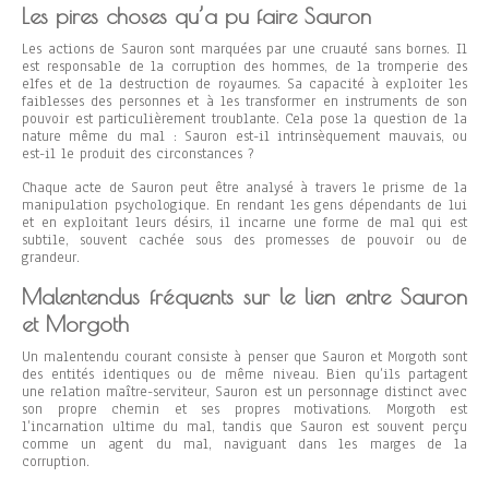
Les pires choses qu’a pu faire Sauron
Les actions de Sauron sont marquées par une cruauté sans bornes. Il
est responsable de la corruption des hommes, de la tromperie des
elfes et de la destruction de royaumes. Sa capacité à exploiter les
faiblesses des personnes et à les transformer en instruments de son
pouvoir est particulièrement troublante. Cela pose la question de la
nature même du mal : Sauron est-il intrinsèquement mauvais, ou
est-il le produit des circonstances ?
Chaque acte de Sauron peut être analysé à travers le prisme de la
manipulation psychologique. En rendant les gens dépendants de lui
et en exploitant leurs désirs, il incarne une forme de mal qui est
subtile, souvent cachée sous des promesses de pouvoir ou de
grandeur.
Malentendus fréquents sur le lien entre Sauron
et Morgoth
Un malentendu courant consiste à penser que Sauron et Morgoth sont
des entités identiques ou de même niveau. Bien qu’ils partagent
une relation maître-serviteur, Sauron est un personnage distinct avec
son propre chemin et ses propres motivations. Morgoth est
l’incarnation ultime du mal, tandis que Sauron est souvent perçu
comme un agent du mal, naviguant dans les marges de la
corruption.