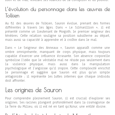
bien et de mal, révélant les nuances de la corruption et du pouvoir.
L’évolution du personnage dans les œuvres de
Tolkien
Au fil des œuvres de Tolkien, Sauron évolue, prenant des formes
différentes à travers les âges. Dans « Le Silmarillion », il est
présenté comme un lieutenant de Morgoth, le premier seigneur des
ténèbres. Cette relation souligne sa position subalterne au départ,
mais aussi sa capacité à apprendre et à croître dans le mal.
Dans « Le Seigneur des Anneaux », Sauron apparaît comme une
ombre omniprésente, manquant de corps physique, mais toujours
capable d’exercer une influence écrasante. Son absence corporelle
symbolise l’idée que le véritable mal ne réside pas seulement dans
la violence physique, mais aussi dans la manipulation
psychologique et l’angoisse qu’il inspire. Cette complexité enrichit
le personnage et suggère que Sauron est plus qu’un simple
antagoniste ; il représente les luttes internes que chaque individu
doit affronter.
Les origines de Sauron
Pour comprendre pleinement Sauron, il est crucial d’explorer ses
origines. Ses racines plongent profondément dans la cosmogonie de
la Terre du Milieu, où il est né en tant qu’Ainur, une entité divine.