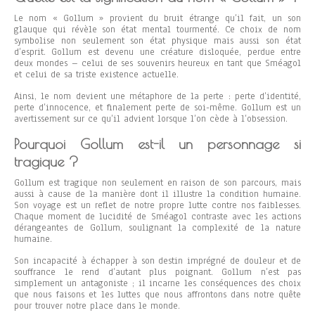
Le nom « Gollum » provient du bruit étrange qu’il fait, un son
glauque qui révèle son état mental tourmenté. Ce choix de nom
symbolise non seulement son état physique mais aussi son état
d’esprit. Gollum est devenu une créature disloquée, perdue entre
deux mondes – celui de ses souvenirs heureux en tant que Sméagol
et celui de sa triste existence actuelle.
Ainsi, le nom devient une métaphore de la perte : perte d’identité,
perte d’innocence, et finalement perte de soi-même. Gollum est un
avertissement sur ce qu’il advient lorsque l’on cède à l’obsession.
Pourquoi Gollum est-il un personnage si
tragique ?
Gollum est tragique non seulement en raison de son parcours, mais
aussi à cause de la manière dont il illustre la condition humaine.
Son voyage est un reflet de notre propre lutte contre nos faiblesses.
Chaque moment de lucidité de Sméagol contraste avec les actions
dérangeantes de Gollum, soulignant la complexité de la nature
humaine.
Son incapacité à échapper à son destin imprégné de douleur et de
souffrance le rend d’autant plus poignant. Gollum n’est pas
simplement un antagoniste ; il incarne les conséquences des choix
que nous faisons et les luttes que nous affrontons dans notre quête
pour trouver notre place dans le monde.