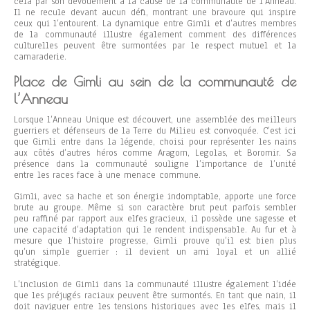
cela par son dévouement à la cause de la communauté de l’Anneau.
Il ne recule devant aucun défi, montrant une bravoure qui inspire
ceux qui l’entourent. La dynamique entre Gimli et d’autres membres
de la communauté illustre également comment des différences
culturelles peuvent être surmontées par le respect mutuel et la
camaraderie.
Place de Gimli au sein de la communauté de
l’Anneau
Lorsque l’Anneau Unique est découvert, une assemblée des meilleurs
guerriers et défenseurs de la Terre du Milieu est convoquée. C’est ici
que Gimli entre dans la légende, choisi pour représenter les nains
aux côtés d’autres héros comme Aragorn, Legolas, et Boromir. Sa
présence dans la communauté souligne l’importance de l’unité
entre les races face à une menace commune.
Gimli, avec sa hache et son énergie indomptable, apporte une force
brute au groupe. Même si son caractère brut peut parfois sembler
peu raffiné par rapport aux elfes gracieux, il possède une sagesse et
une capacité d’adaptation qui le rendent indispensable. Au fur et à
mesure que l’histoire progresse, Gimli prouve qu’il est bien plus
qu’un simple guerrier : il devient un ami loyal et un allié
stratégique.
L’inclusion de Gimli dans la communauté illustre également l’idée
que les préjugés raciaux peuvent être surmontés. En tant que nain, il
doit naviguer entre les tensions historiques avec les elfes, mais il