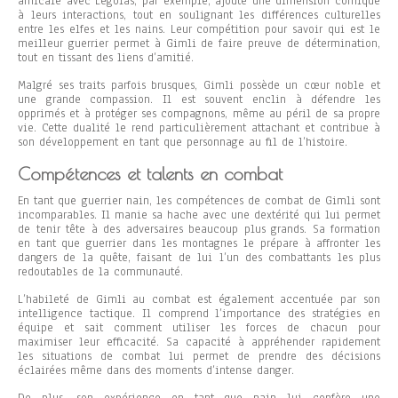
amicale avec Legolas, par exemple, ajoute une dimension comique
à leurs interactions, tout en soulignant les différences culturelles
entre les elfes et les nains. Leur compétition pour savoir qui est le
meilleur guerrier permet à Gimli de faire preuve de détermination,
tout en tissant des liens d’amitié.
Malgré ses traits parfois brusques, Gimli possède un cœur noble et
une grande compassion. Il est souvent enclin à défendre les
opprimés et à protéger ses compagnons, même au péril de sa propre
vie. Cette dualité le rend particulièrement attachant et contribue à
son développement en tant que personnage au fil de l’histoire.
Compétences et talents en combat
En tant que guerrier nain, les compétences de combat de Gimli sont
incomparables. Il manie sa hache avec une dextérité qui lui permet
de tenir tête à des adversaires beaucoup plus grands. Sa formation
en tant que guerrier dans les montagnes le prépare à affronter les
dangers de la quête, faisant de lui l’un des combattants les plus
redoutables de la communauté.
L’habileté de Gimli au combat est également accentuée par son
intelligence tactique. Il comprend l’importance des stratégies en
équipe et sait comment utiliser les forces de chacun pour
maximiser leur efficacité. Sa capacité à appréhender rapidement
les situations de combat lui permet de prendre des décisions
éclairées même dans des moments d’intense danger.