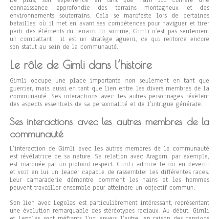
De plus, son expérience en tant que nain lui confère une
connaissance approfondie des terrains montagneux et des
environnements souterrains. Cela se manifeste lors de certaines
batailles, où il met en avant ses compétences pour naviguer et tirer
parti des éléments du terrain. En somme, Gimli n’est pas seulement
un combattant ; il est un stratège aguerri, ce qui renforce encore
son statut au sein de la communauté.
Le rôle de Gimli dans l’histoire
Gimli occupe une place importante non seulement en tant que
guerrier, mais aussi en tant que lien entre les divers membres de la
communauté. Ses interactions avec les autres personnages révèlent
des aspects essentiels de sa personnalité et de l’intrigue générale.
Ses interactions avec les autres membres de la
communauté
L’interaction de Gimli avec les autres membres de la communauté
est révélatrice de sa nature. Sa relation avec Aragorn, par exemple,
est marquée par un profond respect. Gimli admire le roi en devenir
et voit en lui un leader capable de rassembler les différentes races.
Leur camaraderie démontre comment les nains et les hommes
peuvent travailler ensemble pour atteindre un objectif commun.
Son lien avec Legolas est particulièrement intéressant, représentant
une évolution remarquable des stéréotypes raciaux. Au début, Gimli
et Legolas sont méfiants l’un envers l’autre, en raison des tensions