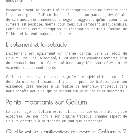
nous désirons ?
Paradoxalement, la possibilité de rédemption demeure présente dans
le personnage de Gollum. Tout au long de son parcours, des éclairs
de son ancienne innocence émergent, suggérant qu’un retour à la
lumière est possible, même pour ceux qui semblent irrécupérables.
Cette tension entre corruption et rédemption enrichit l’œuvre de
Tolkien et la rend toujours pertinente.
L’isolement et la solitude
L’isolement est également un thème central dans le récit de
Gollum. Exclu de la société, il vit dans des cavernes sombres, loin
du contact humain. Cette solitude amplifie son désespoir et
exacerbe ses comportements.
Gollum représente ainsi ce que signifie être rejeté et incompris. Au-
delà du mal qu’il incarne, il y a une profonde tristesse dans son
existence. Cela renvoie à la réalité de nombreux individus dans
notre société actuelle, qui se sentent eux aussi isolés et incompris.
Points importants sur Gollum
Le personnage de Gollum est rempli de nuances qui méritent d’être
explorées. De son nom à son origine tragique, chaque aspect de
Gollum contribue à sa richesse en tant que personnage.
Quelle est la signification du nom « Gollum » ?