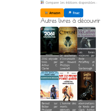
Comparer les éditions disponibles :
Amazon
Fnac
Autres livres à découvrir
Les forces
Le cauchemar
majeures par
2061 odyssée
d’Innsmouth
Anne
trois par
par Howard
McCaffrey et
Arthur C.
Phillips
E. A.
Clarke
Lovecraft
Scarborough
Les
Baroud sur
L’homme des
abominations
Bolkar par
monts
de Yondo par
Philippe
déchirés par
Clark Ashton