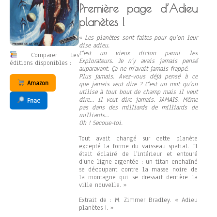
Première page d’Adieu
planètes !
«
Les planètes sont faites pour qu’on leur
dise adieu.
C’est un vieux dicton parmi les
Comparer les
Explorateurs. Je n’y avais jamais pensé
éditions disponibles :
auparavant. Ça ne m’avait jamais frappé.
Plus jamais. Avez-vous déjà pensé à ce
Amazon
que jamais veut dire ? C’est un mot qu’on
utilise à tout bout de champ mais il veut
dire… il veut dire jamais. JAMAIS. Même
Fnac
pas dans des milliards de milliards de
milliards…
Oh ! Secoue-toi.
Tout avait changé sur cette planète
excepté la forme du vaisseau spatial. Il
était éclairé de l’intérieur et entouré
d’une ligne argentée : un titan enchaîné
se découpant contre la masse noire de
la montagne qui se dressait derrière la
ville nouvelle. »
Extrait de : M. Zimmer Bradley. « Adieu
planètes !. »