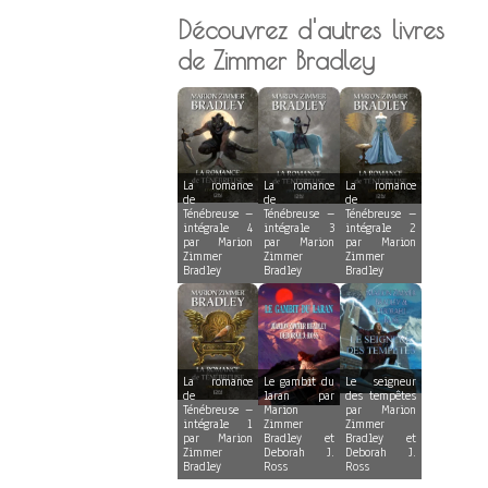
Découvrez d'autres livres
de Zimmer Bradley
La romance
La romance
La romance
de
de
de
Ténébreuse –
Ténébreuse –
Ténébreuse –
intégrale 4
intégrale 3
intégrale 2
par Marion
par Marion
par Marion
Zimmer
Zimmer
Zimmer
Bradley
Bradley
Bradley
La romance
Le gambit du
Le seigneur
de
laran par
des tempêtes
Ténébreuse –
Marion
par Marion
intégrale 1
Zimmer
Zimmer
par Marion
Bradley et
Bradley et
Zimmer
Deborah J.
Deborah J.
Bradley
Ross
Ross