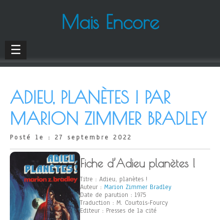
Mais Encore
☰
ADIEU, PLANÈTES ! PAR
MARION ZIMMER BRADLEY
Posté le : 27 septembre 2022
Fiche d’Adieu planètes !
Titre : Adieu, planètes !
Auteur :
Marion Zimmer Bradley
Date de parution : 1975
Traduction : M. Courtois-Fourcy
Editeur : Presses de la cité