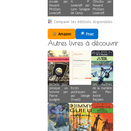
musée par
H. P.
Cthulhu par
Howard
Lovecraft par
Howard
Phillips
Lyon Sprague
Phillips
Lovecraft
de Camp
Lovecraft
Comparer les éditions disponibles :
Amazon
Fnac
Autres livres à découvrir
Ballade pour
Les maîtres
presque un
Ecrits
de la matière
homme par
politiques
par Max-
Pierre
par George
André
Suragne
Orwell
Rayjean