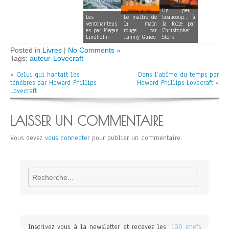
Un peu…
Les
Le maître de
beaucoup… à
ventchanteus
la main
la folie par
es par Megan
rouge par
Christopher
Lindholm
Jimmy Guieu
Stork
Posted in
Livres
|
No Comments »
Tags:
auteur-Lovecraft
«
Celui qui hantait les
Dans l’abîme du temps par
ténèbres par Howard Phillips
Howard Phillips Lovecraft
»
Lovecraft
LAISSER UN COMMENTAIRE
Vous devez
vous connecter
pour publier un commentaire.
Rechercher
Inscrivez vous à la newsletter et recevez les "
100 chefs