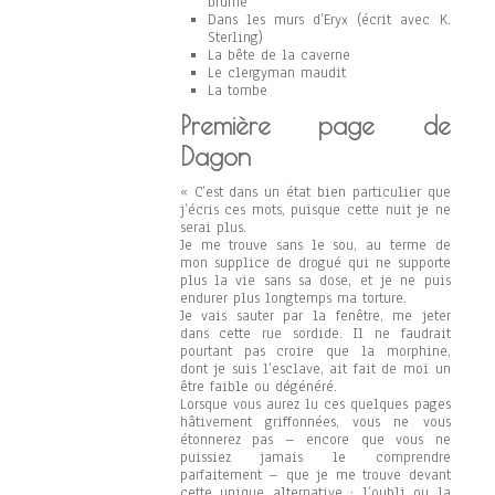
brume
Dans les murs d’Eryx (écrit avec K.
Sterling)
La bête de la caverne
Le clergyman maudit
La tombe
Première page de
Dagon
« C’est dans un état bien particulier que
j’écris ces mots, puisque cette nuit je ne
serai plus.
Je me trouve sans le sou, au terme de
mon supplice de drogué qui ne supporte
plus la vie sans sa dose, et je ne puis
endurer plus longtemps ma torture.
Je vais sauter par la fenêtre, me jeter
dans cette rue sordide. Il ne faudrait
pourtant pas croire que la morphine,
dont je suis l’esclave, ait fait de moi un
être faible ou dégénéré.
Lorsque vous aurez lu ces quelques pages
hâtivement griffonnées, vous ne vous
étonnerez pas – encore que vous ne
puissiez jamais le comprendre
parfaitement – que je me trouve devant
cette unique alternative : l’oubli ou la