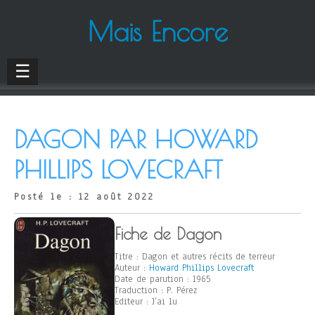
Mais Encore
☰
DAGON PAR HOWARD
PHILLIPS LOVECRAFT
Posté le : 12 août 2022
Fiche de Dagon
Titre : Dagon et autres récits de terreur
Auteur :
Howard Phillips Lovecraft
Date de parution : 1965
Traduction : P. Pérez
Editeur : J’ai lu