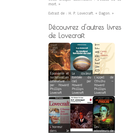
mort. »
Extrait de : H. P. Lovecraft. « Dagon. »
Découvrez d'autres livres
de Lovecraft
Épouvante et
La couleur
surnaturel en
tombée du
L’appel de
littérature
ciel par
Cthulhu –
par Howard
Howard
Howard
Phillips
Phillips
Phillips
Lovecraft
Lovecraft
Lovecraft
L’horreur
Les
dans le
adorateurs de