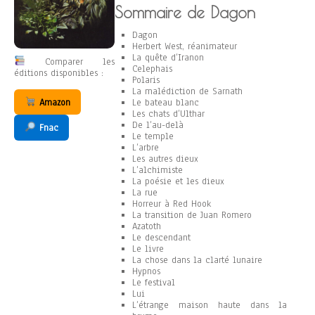
Sommaire de Dagon
Dagon
Herbert West, réanimateur
La quête d’Iranon
Comparer les
Celephais
éditions disponibles :
Polaris
La malédiction de Sarnath
Amazon
Le bateau blanc
Les chats d’Ulthar
De l’au-delà
Fnac
Le temple
L’arbre
Les autres dieux
L’alchimiste
La poésie et les dieux
La rue
Horreur à Red Hook
La transition de Juan Romero
Azatoth
Le descendant
Le livre
La chose dans la clarté lunaire
Hypnos
Le festival
Lui
L’étrange maison haute dans la