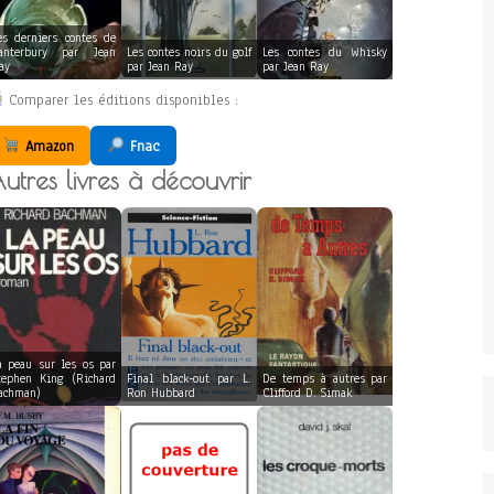
es derniers contes de
anterbury par Jean
Les contes noirs du golf
Les contes du Whisky
ay
par Jean Ray
par Jean Ray
Comparer les éditions disponibles :
Amazon
Fnac
utres livres à découvrir
a peau sur les os par
tephen King (Richard
Final black-out par L.
De temps à autres par
achman)
Ron Hubbard
Clifford D. Simak