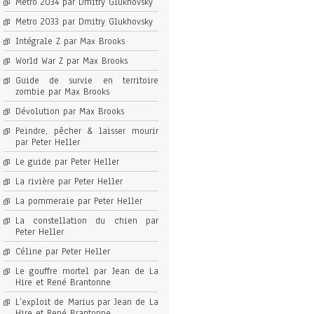
Metro 2034 par Dmitry Glukhovsky
Metro 2033 par Dmitry Glukhovsky
Intégrale Z par Max Brooks
World War Z par Max Brooks
Guide de survie en territoire
zombie par Max Brooks
Dévolution par Max Brooks
Peindre, pêcher & laisser mourir
par Peter Heller
Le guide par Peter Heller
La rivière par Peter Heller
La pommeraie par Peter Heller
La constellation du chien par
Peter Heller
Céline par Peter Heller
Le gouffre mortel par Jean de La
Hire et René Brantonne
L’exploit de Marius par Jean de La
Hire et René Brantonne