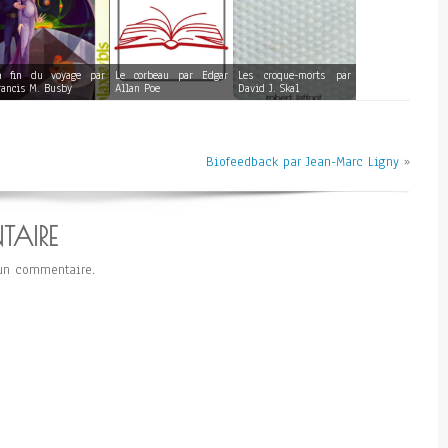
a fin du voyage par
Le corbeau par Edgar
Les croque-morts par
rancis M. Busby
Allan Poe
David J. Skal
Biofeedback par Jean-Marc Ligny
»
TAIRE
un commentaire.