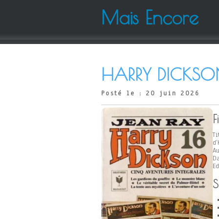
Mais Encore
HARRY DICKSON
Posté le : 20 juin 2026
F
Ti
d’
Au
Da
Ed
S