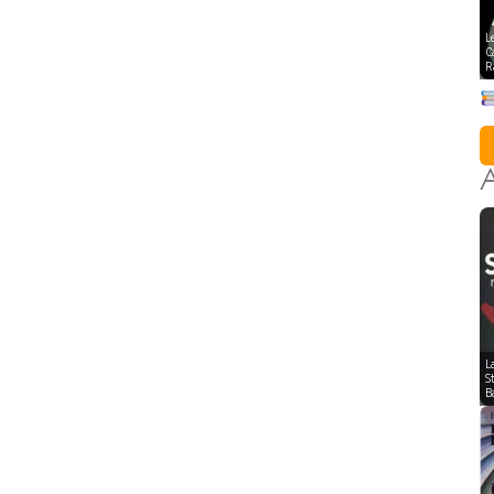
L
C
R
A
L
S
B