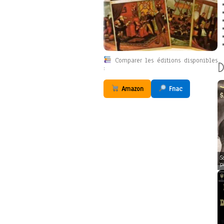
Comparer les éditions disponibles
D
:
Amazon
Fnac
S
p