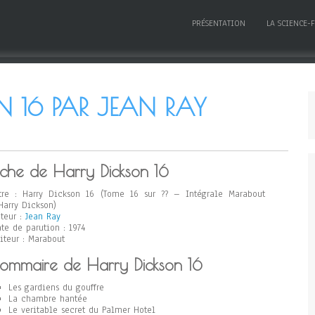
PRÉSENTATION
LA SCIENCE-
 16 PAR JEAN RAY
iche de Harry Dickson 16
tre : Harry Dickson 16 (Tome 16 sur ?? – Intégrale Marabout
Harry Dickson)
teur :
Jean Ray
te de parution : 1974
iteur : Marabout
ommaire de Harry Dickson 16
Les gardiens du gouffre
La chambre hantée
Le veritable secret du Palmer Hotel