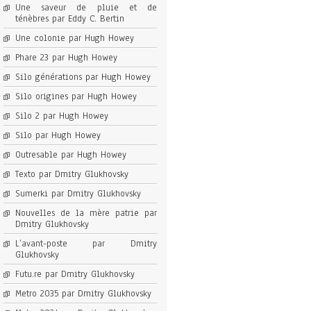
Une saveur de pluie et de
ténèbres par Eddy C. Bertin
Une colonie par Hugh Howey
Phare 23 par Hugh Howey
Silo générations par Hugh Howey
Silo origines par Hugh Howey
Silo 2 par Hugh Howey
Silo par Hugh Howey
Outresable par Hugh Howey
Texto par Dmitry Glukhovsky
Sumerki par Dmitry Glukhovsky
Nouvelles de la mère patrie par
Dmitry Glukhovsky
L’avant-poste par Dmitry
Glukhovsky
Futu.re par Dmitry Glukhovsky
Metro 2035 par Dmitry Glukhovsky