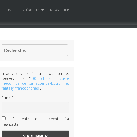
FICTION
CATÉGORIES
NEWSLETTER
Rechercher
Inscrivez vous à la newsletter et
recevez les "
100 chefs d'oeuvre
méconnus de la science-fiction et
fantasy francophones
".
E-mail
J'accepte de recevoir la
newsletter.