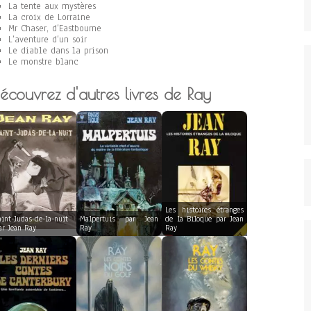
La tente aux mystères
La croix de Lorraine
Mr Chaser, d’Eastbourne
L’aventure d’un soir
Le diable dans la prison
Le monstre blanc
écouvrez d'autres livres de Ray
Les histoires étranges
aint-Judas-de-la-nuit
Malpertuis par Jean
de la Biloque par Jean
ar Jean Ray
Ray
Ray