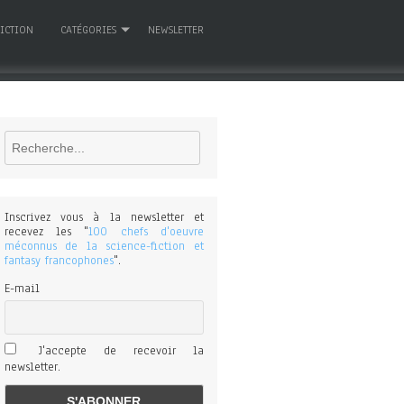
FICTION
CATÉGORIES
NEWSLETTER
Rechercher
Inscrivez vous à la newsletter et
recevez les "
100 chefs d'oeuvre
méconnus de la science-fiction et
fantasy francophones
".
E-mail
J'accepte de recevoir la
newsletter.