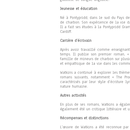
Jeunesse et éducation
Né à Pontypridd, dans le sud du Pays de
de charbon. Son expérience de la vie d
Il a fait ses études à la Pontypridd Gr
Cardiff.
Carrière d’écrivain
Après avoir travaillé comme enseignant
temps. Il publie son premier roman, « 
famille de mineurs de charbon sur plusieu
et empathique de la vie dans les commu
Watkins a continué à explorer les thème
romans suivants, notamment « The Prom
caractérisés par leur style d’écriture 
nature humaine.
Autres activités
En plus de ses romans, Watkins a égale
également été un critique littéraire et u
Récompenses et distinctions
L’œuvre de Watkins a été reconnue par 