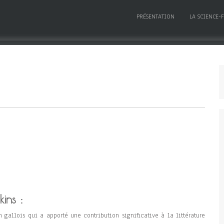
PRÉSENTATION
LA SCIENCE-
ins :
n gallois qui a apporté une contribution significative à la littérature