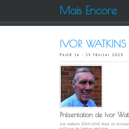
Mais Encore
IVOR WATKINS
Posté le : 13 février 2025
Présentation de Ivor Watk
Ivor Watkins (1929-2016) était un écrivai
galloise de langue anglaise.