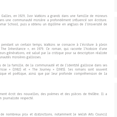
 Galles, en 1929, Ivor Watkins a grandi dans une famille de mineurs
ans une communauté minière a profondément influencé son écriture.
ammar School, puis a obtenu un diplôme en anglais de l’Université de
 pendant un certain temps, Watkins se consacre à l’écriture à plein
The Inheritance », en 1979. Ce roman, qui raconte l’histoire d’une
rs générations, est salué par la critique pour sa description réaliste
nautés minières galloises.
s de la famille, de la communauté et de l’identité galloise dans ses
ise » (1982) et « The Journey » (1985). Ses romans sont souvent
lyrique et poétique, ainsi que par leur profonde compréhension de la
ment écrit des nouvelles, des poèmes et des pièces de théâtre. Il a
n journaliste respecté.
de nombreux prix et distinctions, notamment le Welsh Arts Council