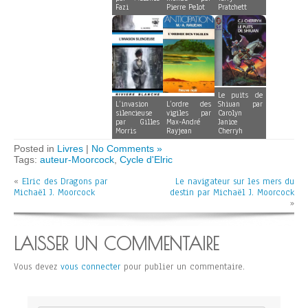
Fazi
Pierre Pelot
Pratchett
Le puits de
L’invasion
L’ordre des
Shiuan par
silencieuse
vigiles par
Carolyn
par Gilles
Max-André
Janice
Morris
Rayjean
Cherryh
Posted in
Livres
|
No Comments »
Tags:
auteur-Moorcock
,
Cycle d'Elric
«
Elric des Dragons par
Le navigateur sur les mers du
Michaël J. Moorcock
destin par Michaël J. Moorcock
»
LAISSER UN COMMENTAIRE
Vous devez
vous connecter
pour publier un commentaire.