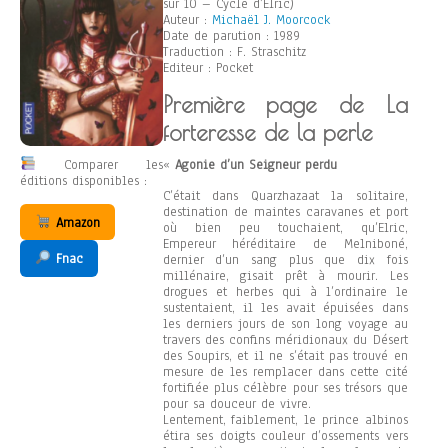
sur 10 – Cycle d’Elric)
Auteur :
Michaël J. Moorcock
Date de parution : 1989
Traduction : F. Straschitz
Editeur : Pocket
Première page de La
forteresse de la perle
Comparer les
«
Agonie d’un Seigneur perdu
éditions disponibles :
C’était dans Quarzhazaat la solitaire,
destination de maintes caravanes et port
Amazon
où bien peu touchaient, qu’Elric,
Empereur héréditaire de Melniboné,
Fnac
dernier d’un sang plus que dix fois
millénaire, gisait prêt à mourir. Les
drogues et herbes qui à l’ordinaire le
sustentaient, il les avait épuisées dans
les derniers jours de son long voyage au
travers des confins méridionaux du Désert
des Soupirs, et il ne s’était pas trouvé en
mesure de les remplacer dans cette cité
fortifiée plus célèbre pour ses trésors que
pour sa douceur de vivre.
Lentement, faiblement, le prince albinos
étira ses doigts couleur d’ossements vers