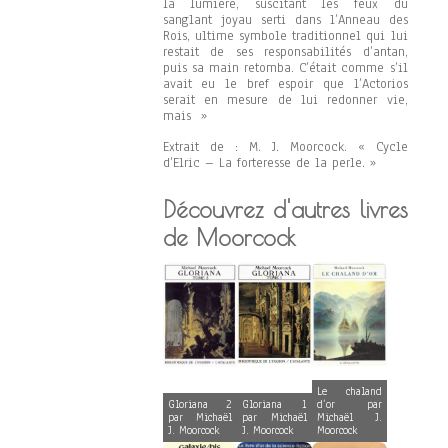
la lumière, suscitant les feux du
sanglant joyau serti dans l’Anneau des
Rois, ultime symbole traditionnel qui lui
restait de ses responsabilités d’antan,
puis sa main retomba. C’était comme s’il
avait eu le bref espoir que l’Actorios
serait en mesure de lui redonner vie,
mais »
Extrait de : M. J. Moorcock. « Cycle
d’Elric – La forteresse de la perle. »
Découvrez d'autres livres
de Moorcock
Le chaland
Gloriana 2
Gloriana 1
d’or par
par Michaël
par Michaël
Michaël J.
J. Moorcock
J. Moorcock
Moorcock