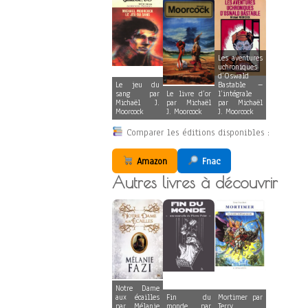
Les aventures
uchroniques
d’Oswald
Le jeu du
Bastable –
sang par
Le livre d’or
l’intégrale
Michaël J.
par Michaël
par Michaël
Moorcock
J. Moorcock
J. Moorcock
Comparer les éditions disponibles :
Amazon
Fnac
Autres livres à découvrir
Notre Dame
aux écailles
Fin du
Mortimer par
par Mélanie
monde par
Terry