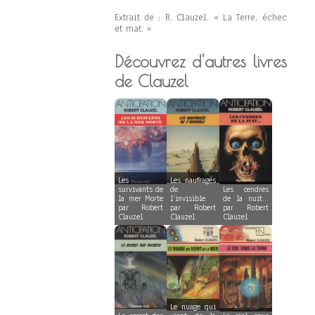
Extrait de : R. Clauzel. « La Terre, échec
et mat. »
Découvrez d'autres livres
de Clauzel
Les
Les naufragés
survivants de
de
Les cendres
la mer Morte
l’invisible
de la nuit…
par Robert
par Robert
par Robert
Clauzel
Clauzel
Clauzel
Le nuage qui