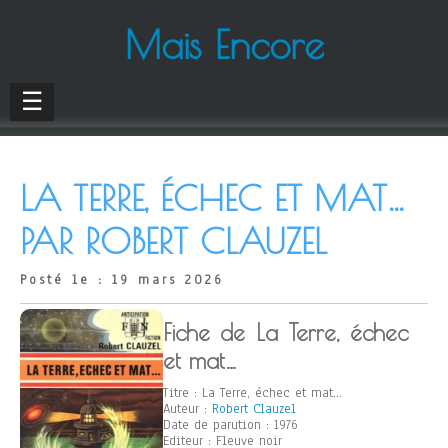
Mais Encore
☰
LA TERRE, ÉCHEC ET MAT…
PAR ROBERT CLAUZEL
Posté le : 19 mars 2026
Fiche de La Terre, échec
et mat…
Titre : La Terre, échec et mat…
Auteur :
Robert Clauzel
Date de parution : 1976
Editeur : Fleuve noir