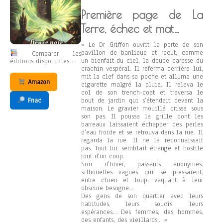
Première page de La
Terre, échec et mat…
« Le Dr Griffon ouvrit la porte de son
pavillon de banlieue et reçut, comme
Comparer les
un bienfait du ciel, la douce caresse du
éditions disponibles :
crachin vespéral. Il referma derrière lui,
mit la clef dans sa poche et alluma une
Amazon
cigarette malgré la pluie. Il releva le
col de son trench-coat et traversa le
Fnac
bout de jardin qui s’étendait devant la
maison. Le gravier mouillé crissa sous
son pas. Il poussa la grille dont les
barreaux laissaient échapper des perles
d’eau froide et se retrouva dans la rue. Il
regarda la rue. Il ne la reconnaissait
pas. Tout lui semblait étrange et hostile
tout d’un coup.
Soir d’hiver, passants anonymes,
silhouettes vagues qui se pressaient,
entre chien et loup, vaquant à leur
obscure besogne…
Des gens de son quartier avec leurs
habitudes, leurs soucis, leurs
espérances… Des femmes, des hommes,
des enfants, des vieillards… »