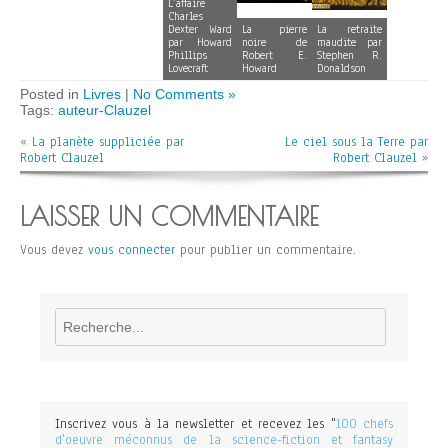
L’affaire
Charles
Dexter Ward
La pierre
La retraite
par Howard
noire de
maudite par
Phillips
Robert E.
Stephen R.
Lovecraft
Howard
Donaldson
Posted in
Livres
|
No Comments »
Tags:
auteur-Clauzel
«
La planète suppliciée par
Le ciel sous la Terre par
Robert Clauzel
Robert Clauzel
»
LAISSER UN COMMENTAIRE
Vous devez
vous connecter
pour publier un commentaire.
Rechercher
Inscrivez vous à la newsletter et recevez les "
100 chefs
d'oeuvre méconnus de la science-fiction et fantasy