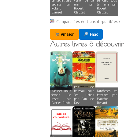
Le secret des
vient de la
Le ciel sous
secrets par
mer par
la Terre par
Robert
Robert
Robert
Clauzel
Clauzel
Clauzel
Comparer les éditions disponibles :
Amazon
Fnac
Autres livres à découvrir
Pas de
Naissez nous
berceau pour
Fantômes et
ferons le
les Ushas
fatoches par
reste par
par Jan de
Maurice
Patrice Duvic
Fast
Renard