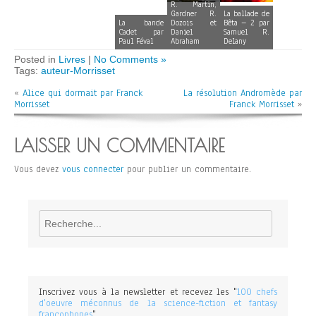
R. Martin,
Gardner R.
La ballade de
La bande
Dozois et
Bêta – 2 par
Cadet par
Daniel
Samuel R.
Paul Féval
Abraham
Delany
Posted in
Livres
|
No Comments »
Tags:
auteur-Morrisset
«
Alice qui dormait par Franck
La résolution Andromède par
Morrisset
Franck Morrisset
»
LAISSER UN COMMENTAIRE
Vous devez
vous connecter
pour publier un commentaire.
Rechercher
Inscrivez vous à la newsletter et recevez les "
100 chefs
d'oeuvre méconnus de la science-fiction et fantasy
francophones
".