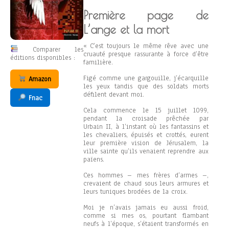
Première page de
L’ange et la mort
« C’est toujours le même rêve avec une
Comparer les
cruauté presque rassurante à force d’être
éditions disponibles :
familière.
Figé comme une gargouille, j’écarquille
Amazon
les yeux tandis que des soldats morts
défilent devant moi.
Fnac
Cela commence le 15 juillet 1099,
pendant la croisade prêchée par
Urbain II, à l’instant où les fantassins et
les chevaliers, épuisés et crottés, eurent
leur première vision de Jérusalem, la
ville sainte qu’ils venaient reprendre aux
païens.
Ces hommes – mes frères d’armes –,
crevaient de chaud sous leurs armures et
leurs tuniques brodées de la croix.
Moi je n’avais jamais eu aussi froid,
comme si mes os, pourtant flambant
neufs à l’époque, s’étaient transformés en