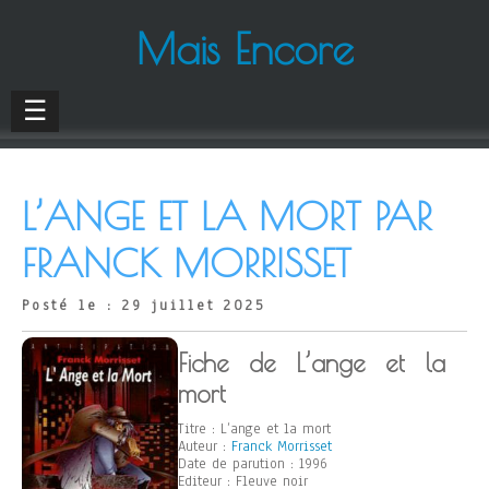
Mais Encore
☰
L’ANGE ET LA MORT PAR
FRANCK MORRISSET
Posté le : 29 juillet 2025
Fiche de L’ange et la
mort
Titre : L’ange et la mort
Auteur :
Franck Morrisset
Date de parution : 1996
Editeur : Fleuve noir