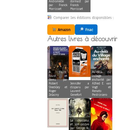
Andromède
dormait par
par Franck
Franck
Morrisset
Morrisset
Comparer les éditions disponibles :
Amazon
Fnac
Autres livres à découvrir
A Faust,
Au-delà du
Faust et
village
demi par
enchanté par
Robert
Jennifer a
Alfred E. van
Sheckley et
disparu par
Vogt et
Roger
Laurent
Renato
Zelazny
Genefort
Pestriniero
Le chasseur
et son ombre
par George R.