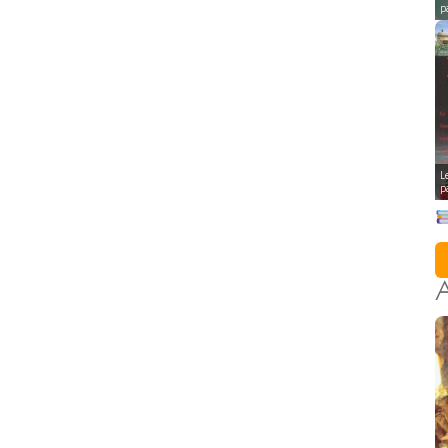
p
L
p
A