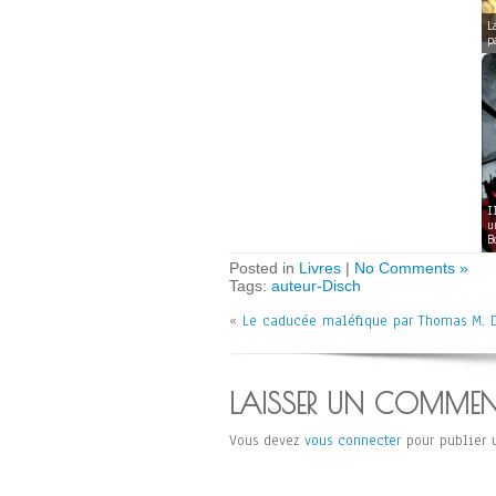
L
p
I
u
B
Posted in
Livres
|
No Comments »
Tags:
auteur-Disch
«
Le caducée maléfique par Thomas M. 
LAISSER UN COMMEN
Vous devez
vous connecter
pour publier 