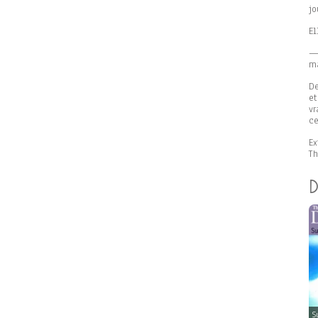
jo
El
— 
ma
De
e
vr
ce
Ex
Th
D
S