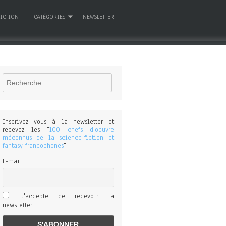
FICTION
CATÉGORIES
NEWSLETTER
Rechercher
Inscrivez vous à la newsletter et
recevez les "
100 chefs d'oeuvre
méconnus de la science-fiction et
fantasy francophones
".
E-mail
J'accepte de recevoir la
newsletter.