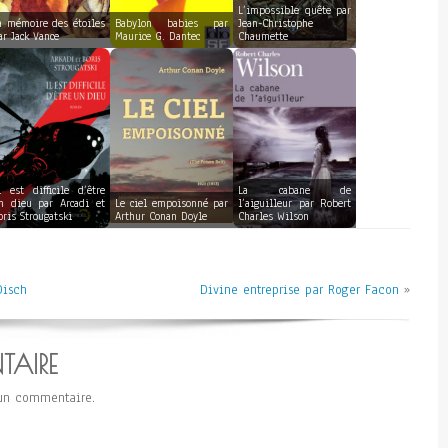
L’impossible quête par
a mémoire des étoiles
Babylon babies par
Jean-Christophe
ar Jack Vance
Maurice G. Dantec
Chaumette
l est difficile d’être
La cabane de
n dieu par Arcadi et
Le ciel empoisonné par
l’aiguilleur par Robert
oris Strougatski
Arthur Conan Doyle
Charles Wilson
Disch
Divine entreprise par Roger Facon
»
TAIRE
un commentaire.