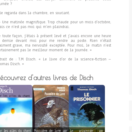
urnée ?
le regarda dans la chambre, en souriant.
Une matinée magnifique. Trop chaude pour un mois d’octobre,
is ce n’est pas moi qui m’en plaindrai.
 toute façon, j’étais à présent levé et j’avais encore une heure
t demie devant moi pour me rendre au poste. Rien n’était
aiment grave, ma nervosité exceptée. Pour moi, le matin n’est
rtainement pas le meilleur moment de la journée. »
trait de : T.M Disch. « Le livre d’or de la science-fiction –
omas Disch. »
écouvrez d'autres livres de Disch
ur les ailes du chant
Poussière de lune par
Le prisonnier par