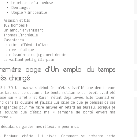
Le retour de la méduse
Démiurges
Utopie ? Impossible !
Assassin et fils
102 bombes H
Un amour envahissant
Thomas l’incrédule
Casablanca
Le crime d’Edwin Lollard
La rive asiatique
Le mécanisme du jugement dernier
Le vaillant petit grille-pain
remière page d’Un emploi du temps
rès chargé
8 h 30 Un mauvais début. Je m’étais éveillé une demi-heure
us tard que de coutume. Le bouton d’alarme du réveil avait été
acé sur « arrêt » et Karen s’était déjà levée. Elle tournait en
nd dans la cuisine et j’allais lui crier ce que je pensais de ses
nigances pour me faire arriver en retard au bureau, lorsque je
e souvins que c’était ma « semaine de bonté envers ma
emme ».
 décidai de garder mes réflexions pour moi.
 Bonjour, chérie, lui dis-je. Comment se présente cette