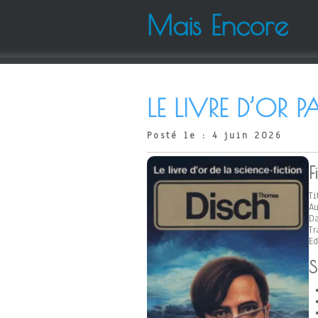
Mais Encore
LE LIVRE D’OR
Posté le : 4 juin 2026
F
Ti
Au
Da
Tr
Ed
S