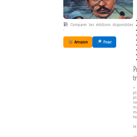
Comparer les éditions disponibles
:
Amazon
Fnac
P
t
« 
pl
pl
ro
ma
m
f
Je
—