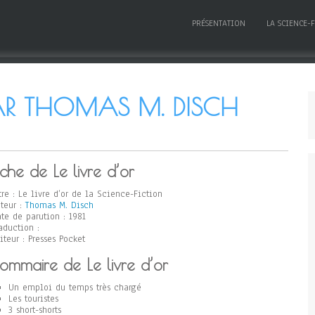
PRÉSENTATION
LA SCIENCE-
 PAR THOMAS M. DISCH
iche de Le livre d’or
tre : Le livre d’or de la Science-Fiction
teur :
Thomas M. Disch
te de parution : 1981
aduction :
iteur : Presses Pocket
ommaire de Le livre d’or
Un emploi du temps très chargé
Les touristes
3 short-shorts