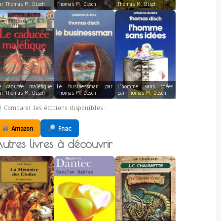
ar Thomas M. Disch
Thomas M. Disch
Thomas M. Disch
e caducée maléfique
Le businessman par
L’homme sans idées
ar Thomas M. Disch
Thomas M. Disch
par Thomas M. Disch
Comparer les éditions disponibles :
Amazon
Fnac
utres livres à découvrir