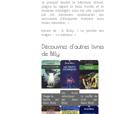
se pressait devant le bâtiment rénové,
jaugea du regard le beau monde et le
modeste mélangés, mais fut vite captivé
par les danseuses soudanaises qui
animaient d’éloquente manière leurs
fesses rebondies. »
Extrait de : A. Billy. « Le peintre des
orages – Le bateleur. »
Découvrez d'autres livres
de Billy
Les fruits
Maaga-la-
sataniques
Le souffle de
Scythe par
par Alain
lune par
Alain Billy
Billy
Alain Billy