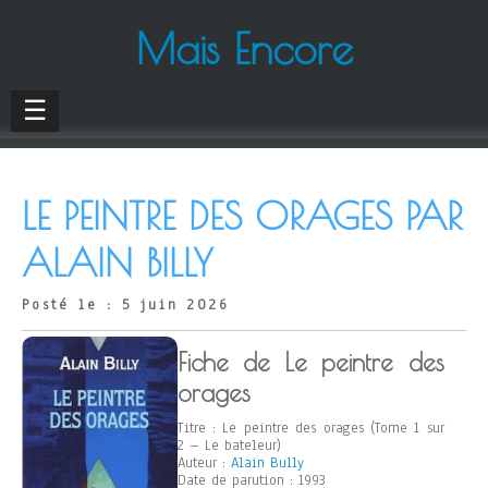
Mais Encore
☰
LE PEINTRE DES ORAGES PAR
ALAIN BILLY
Posté le : 5 juin 2026
Fiche de Le peintre des
orages
Titre : Le peintre des orages (Tome 1 sur
2 – Le bateleur)
Auteur :
Alain Bully
Date de parution : 1993