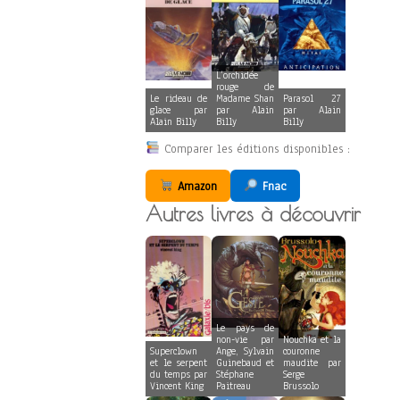
L’orchidée
rouge de
Le rideau de
Madame Shan
Parasol 27
glace par
par Alain
par Alain
Alain Billy
Billy
Billy
Comparer les éditions disponibles :
Amazon
Fnac
Autres livres à découvrir
Le pays de
non-vie par
Nouchka et la
Superclown
Ange, Sylvain
couronne
et le serpent
Guinebaud et
maudite par
du temps par
Stéphane
Serge
Vincent King
Paitreau
Brussolo