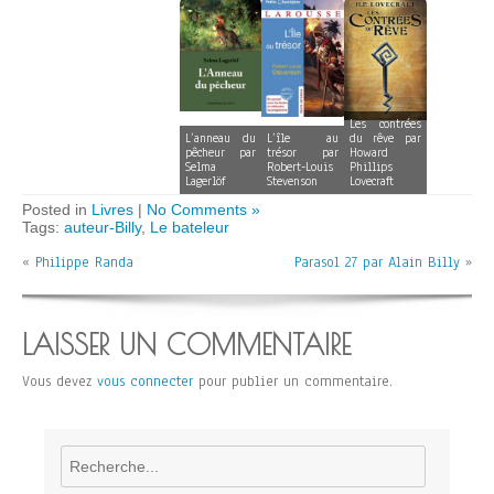
Les contrées
L’anneau du
L’île au
du rêve par
pêcheur par
trésor par
Howard
Selma
Robert-Louis
Phillips
Lagerlöf
Stevenson
Lovecraft
Posted in
Livres
|
No Comments »
Tags:
auteur-Billy
,
Le bateleur
«
Philippe Randa
Parasol 27 par Alain Billy
»
LAISSER UN COMMENTAIRE
Vous devez
vous connecter
pour publier un commentaire.
Rechercher