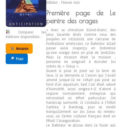
Editeur : Fleuve noir
Première page de Le
peintre des orages
« Avec sa chevelure blond-blanc, des
Comparer les
yeux lavande striés comme ceux des
éditions disponibles :
poupées en celluloïd, une carcasse de
footballeur américain, Le Bateleur allait
passer aussi inaperçu en Indonésie
Amazon
qu’une orange dans un plat de lentilles.
Mais la mission était la mission ;
Fnac
personne ne songeait à discuter les
ordres du « Vieux ».
Quand il posa le pied sur la terre de
Java, il se demanda si l’avion qui l’avait
amené jusque-là ne s’était pas posé au
fond d’un aquarium, tant l’air était saturé
d’humidité, aussi songea-t-il d’abord à
respirer normalement, entreprise qui
nécessitait un effort particulier. Cet
handicap surmonté, il s’installa à l’hôtel
Santika, à Bandung, puis se rendit
tranquillement sur les lieux du rendez-
vous, un Centre culturel français dont on
fêtait l’inauguration.
Le Bateleur se glissa dans la foule qui