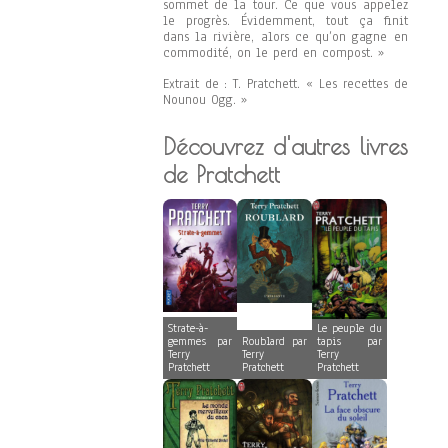
sommet de la tour. Ce que vous appelez
le progrès. Évidemment, tout ça finit
dans la rivière, alors ce qu’on gagne en
commodité, on le perd en compost. »
Extrait de : T. Pratchett. « Les recettes de
Nounou Ogg. »
Découvrez d'autres livres
de Pratchett
Strate-à-
Le peuple du
gemmes par
Roublard par
tapis par
Terry
Terry
Terry
Pratchett
Pratchett
Pratchett