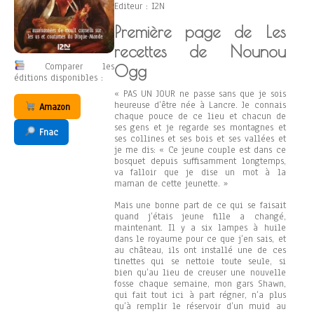
Editeur : I2N
Première page de Les
recettes de Nounou
Comparer les
Ogg
éditions disponibles :
« PAS UN JOUR ne passe sans que je sois
heureuse d’être née à Lancre. Je connais
Amazon
chaque pouce de ce lieu et chacun de
ses gens et je regarde ses montagnes et
Fnac
ses collines et ses bois et ses vallées et
je me dis: « Ce jeune couple est dans ce
bosquet depuis suffisamment longtemps,
va falloir que je dise un mot à la
maman de cette jeunette. »
Mais une bonne part de ce qui se faisait
quand j’étais jeune fille a changé,
maintenant. Il y a six lampes à huile
dans le royaume pour ce que j’en sais, et
au château, ils ont installé une de ces
tinettes qui se nettoie toute seule, si
bien qu’au lieu de creuser une nouvelle
fosse chaque semaine, mon gars Shawn,
qui fait tout ici à part régner, n’a plus
qu’à remplir le réservoir d’un muid au