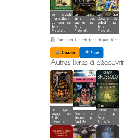
Le monde
Le grand
La face
merveilleux
livre des
obscure du
du caca par
gnomes par
soleil par
Terry
Terry
Terry
Pratchett
Pratchett
Pratchett
Comparer les éditions disponibles :
Amazon
Fnac
Autres livres à découvrir
Ceux qui
Le grand
dorment en
voyage par
Comme un
ces murs par
Erik
liseron par
Serge
L’Homme
Paul Béra
Brussolo