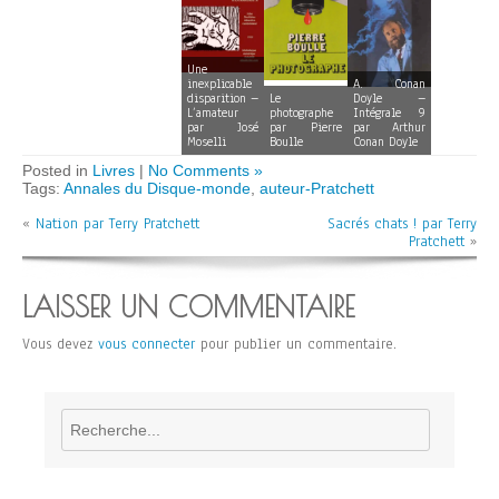
Une
inexplicable
A. Conan
disparition –
Le
Doyle –
L’amateur
photographe
Intégrale 9
par José
par Pierre
par Arthur
Moselli
Boulle
Conan Doyle
Posted in
Livres
|
No Comments »
Tags:
Annales du Disque-monde
,
auteur-Pratchett
«
Nation par Terry Pratchett
Sacrés chats ! par Terry
Pratchett
»
LAISSER UN COMMENTAIRE
Vous devez
vous connecter
pour publier un commentaire.
Rechercher