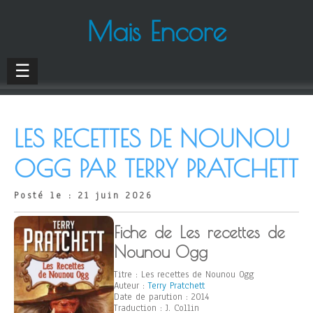
Mais Encore
☰
LES RECETTES DE NOUNOU
OGG PAR TERRY PRATCHETT
Posté le : 21 juin 2026
Fiche de Les recettes de
Nounou Ogg
Titre : Les recettes de Nounou Ogg
Auteur :
Terry Pratchett
Date de parution : 2014
Traduction : J. Collin