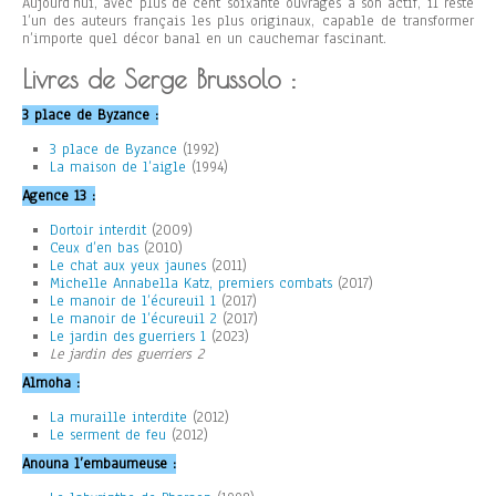
Aujourd’hui, avec plus de cent soixante ouvrages à son actif, il reste
l’un des auteurs français les plus originaux, capable de transformer
n’importe quel décor banal en un cauchemar fascinant.
Livres de Serge Brussolo :
3 place de Byzance :
3 place de Byzance
(1992)
La maison de l’aigle
(1994)
Agence 13 :
Dortoir interdit
(2009)
Ceux d’en bas
(2010)
Le chat aux yeux jaunes
(2011)
Michelle Annabella Katz, premiers combats
(2017)
Le manoir de l’écureuil 1
(2017)
Le manoir de l’écureuil 2
(2017)
Le jardin des guerriers 1
(2023)
Le jardin des guerriers 2
Almoha :
La muraille interdite
(2012)
Le serment de feu
(2012)
Anouna l’embaumeuse :