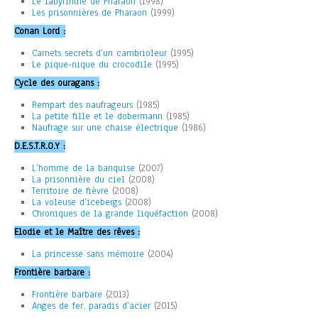
Le labyrinthe de Pharaon
(1998)
Les prisonnières de Pharaon
(1999)
Conan Lord :
Carnets secrets d’un cambrioleur
(1995)
Le pique-nique du crocodile
(1995)
Cycle des ouragans :
Rempart des naufrageurs
(1985)
La petite fille et le dobermann
(1985)
Naufrage sur une chaise électrique
(1986)
D.E.S.T.R.O.Y :
L’homme de la banquise
(2007)
La prisonnière du ciel
(2008)
Territoire de fièvre
(2008)
La voleuse d’icebergs
(2008)
Chroniques de la grande liquéfaction
(2008)
Elodie et le Maître des rêves :
La princesse sans mémoire
(2004)
Frontière barbare :
Frontière barbare
(2013)
Anges de fer, paradis d’acier
(2015)