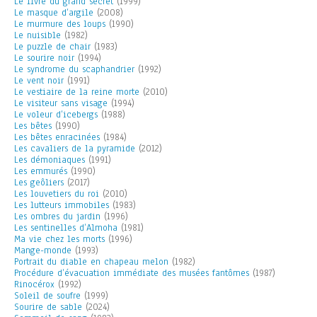
Le livre du grand secret
(1999)
Le masque d’argile
(2008)
Le murmure des loups
(1990)
Le nuisible
(1982)
Le puzzle de chair
(1983)
Le sourire noir
(1994)
Le syndrome du scaphandrier
(1992)
Le vent noir
(1991)
Le vestiaire de la reine morte
(2010)
Le visiteur sans visage
(1994)
Le voleur d’icebergs
(1988)
Les bêtes
(1990)
Les bêtes enracinées
(1984)
Les cavaliers de la pyramide
(2012)
Les démoniaques
(1991)
Les emmurés
(1990)
Les geôliers
(2017)
Les louvetiers du roi
(2010)
Les lutteurs immobiles
(1983)
Les ombres du jardin
(1996)
Les sentinelles d’Almoha
(1981)
Ma vie chez les morts
(1996)
Mange-monde
(1993)
Portrait du diable en chapeau melon
(1982)
Procédure d’évacuation immédiate des musées fantômes
(1987)
Rinocérox
(1992)
Soleil de soufre
(1999)
Sourire de sable
(2024)