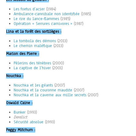
Les foetus d’acier
(1984)
Ambulance-cannibale non identifiée
(1985)
Le rire du lance-flammes
(1985)
Opération « Serrures carnivores »
(1987)
Lina et la forêt des sortilèges :
La tombola des démons
(2013)
Le chemin maléfique
(2013)
Marion des Pierre :
Pèlerins des ténèbres
(2000)
La captive de l’hiver
(2001)
Nouchka :
Nouchka et les géants
(2007)
Nouchka et la couronne maudite
(2007)
Nouchka et la caverne aux mille secrets
(2007)
Oswald Caine :
Bunker
(1993)
Derelict
Sécurité absolue
(1993)
Peggy Mitchum :