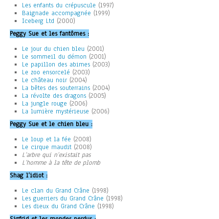
Les enfants du crépuscule
(1997)
Baignade accompagnée
(1999)
Iceberg Ltd
(2000)
Peggy Sue et les fantômes :
Le jour du chien bleu
(2001)
Le sommeil du démon
(2001)
Le papillon des abimes
(2003)
Le zoo ensorcelé
(2003)
Le château noir
(2004)
La bêtes des souterrains
(2004)
La révolte des dragons
(2005)
La jungle rouge
(2006)
La lumière mystérieuse
(2006)
Peggy Sue et le chien bleu :
Le loup et la fée
(2008)
Le cirque maudit
(2008)
L’arbre qui n’existait pas
L’homme à la tête de plomb
Shag l’idiot :
Le clan du Grand Crâne
(1998)
Les guerriers du Grand Crâne
(1998)
Les dieux du Grand Crâne
(1998)