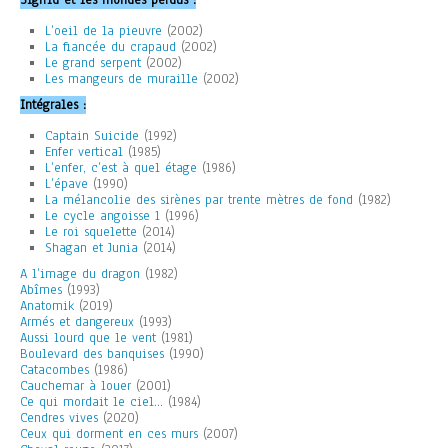
Sigfrid et les mondes perdus :
L’oeil de la pieuvre
(2002)
La fiancée du crapaud
(2002)
Le grand serpent
(2002)
Les mangeurs de muraille
(2002)
Intégrales :
Captain Suicide
(1992)
Enfer vertical
(1985)
L’enfer, c’est à quel étage
(1986)
L’épave
(1990)
La mélancolie des sirènes par trente mètres de fond
(1982)
Le cycle angoisse 1
(1996)
Le roi squelette
(2014)
Shagan et Junia
(2014)
A l’image du dragon
(1982)
Abîmes
(1993)
Anatomik
(2019)
Armés et dangereux
(1993)
Aussi lourd que le vent
(1981)
Boulevard des banquises
(1990)
Catacombes
(1986)
Cauchemar à louer
(2001)
Ce qui mordait le ciel…
(1984)
Cendres vives
(2020)
Ceux qui dorment en ces murs
(2007)