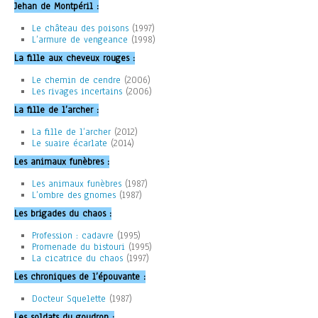
Jehan de Montpéril :
Le château des poisons
(1997)
L’armure de vengeance
(1998)
La fille aux cheveux rouges :
Le chemin de cendre
(2006)
Les rivages incertains
(2006)
La fille de l’archer :
La fille de l’archer
(2012)
Le suaire écarlate
(2014)
Les animaux funèbres :
Les animaux funèbres
(1987)
L’ombre des gnomes
(1987)
Les brigades du chaos :
Profession : cadavre
(1995)
Promenade du bistouri
(1995)
La cicatrice du chaos
(1997)
Les chroniques de l’épouvante :
Docteur Squelette
(1987)
Les soldats du goudron :