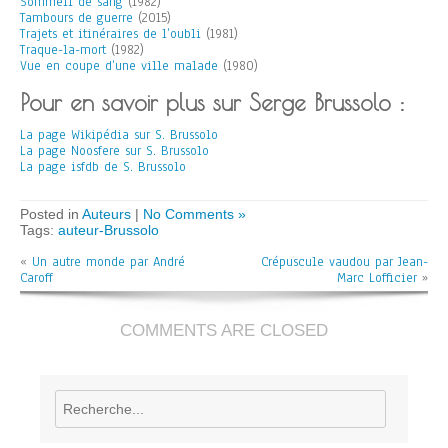
Sommeil de sang
(1982)
Tambours de guerre
(2015)
Trajets et itinéraires de l’oubli
(1981)
Traque-la-mort
(1982)
Vue en coupe d’une ville malade
(1980)
Pour en savoir plus sur Serge Brussolo :
La page Wikipédia sur S. Brussolo
La page Noosfere sur S. Brussolo
La page isfdb de S. Brussolo
Posted in
Auteurs
|
No Comments »
Tags:
auteur-Brussolo
«
Un autre monde par André
Crépuscule vaudou par Jean-
Caroff
Marc Lofficier
»
COMMENTS ARE CLOSED
Rechercher