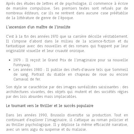
Après des études de lettres et de psychologie, il commence à écrire
de manière compulsive. Ses premiers textes sont refusés par de
nombreux éditeurs, car ils ne rentrent dans aucune case préétablie
de la littérature de genre de l’époque.
L’ascension d’un maître de l’insolite
C’est à la fin des années 1970 que sa carrière décolle véritablement.
Il s’impose d’abord dans le milieu de la science-fiction et du
fantastique avec des nouvelles et des romans qui frappent par leur
originalité visuelle et leur cruauté onirique.
1979 : Il reçoit le Grand Prix de l’imaginaire pour sa nouvelle
Funnyway.
Les années 1980 : Il publie des chefs-d’œuvre tels que Sommeil
de sang, Portrait du diable en chapeau de roue ou encore
Carnaval de fer.
Son style se caractérise par des images surréalistes saisissantes : des
architectures vivantes, des objets qui mutent et des sociétés régies
par des lois absurdes mais implacables.
Le tournant vers le thriller et le succès populaire
Dans les années 1990, Brussolo diversifie sa production. Tout en
continuant d’explorer l’imaginaire, il s’attaque au roman policier et
au thriller psychologique. Il y déploie la même efficacité narrative,
avec un sens aigu du suspense et du malaise.