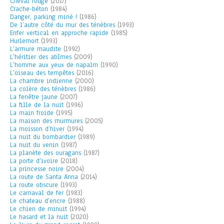
Cheval rouge
(2017)
Crache-béton
(1984)
Danger, parking miné !
(1986)
De l’autre côté du mur des ténèbres
(1993)
Enfer vertical en approche rapide
(1985)
Hurlemort
(1993)
L’armure maudite
(1992)
L’héritier des abîmes
(2009)
L’homme aux yeux de napalm
(1990)
L’oiseau des tempêtes
(2016)
La chambre indienne
(2000)
La colère des ténèbres
(1986)
La fenêtre jaune
(2007)
La fille de la nuit
(1996)
La main froide
(1995)
La maison des murmures
(2005)
La moisson d’hiver
(1994)
La nuit du bombardier
(1989)
La nuit du venin
(1987)
La planète des ouragans
(1987)
La porte d’ivoire
(2018)
La princesse noire
(2004)
La route de Santa Anna
(2014)
La route obscure
(1993)
Le carnaval de fer
(1983)
Le chateau d’encre
(1988)
Le chien de minuit
(1994)
Le hasard et la nuit
(2020)