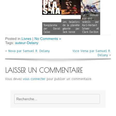
Le monde-
aux-cent-
Les baladins
soleils par
Toxoplasma
de la planète
Karl-Herbert
par David
géante par
Scheer et
Calvo
Jack Vance
Clark Darlton
Posted in
Livres
|
No Comments »
Tags:
auteur-Delany
«
Nova par Samuel R. Delany
Vice Versa par Samuel R.
Delany
»
LAISSER UN COMMENTAIRE
Vous devez
vous connecter
pour publier un commentaire.
Rechercher