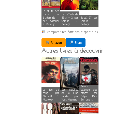
La chute des
tours –
La ballade de
l’intégrale
Bêta – 2 par
Babel 17 par
par Samuel
Samuel R.
Samuel R.
R. Delany
Delany
Delany
Comparer les éditions disponibles :
Amazon
Fnac
Autres livres à découvrir
Tarzan
Le jeu du
Les marches
seigneur des
sang par
de la lune
singes par
Michaël J.
morte par
Edgar Rice
Moorcock
Yves Meynard
Burroughs