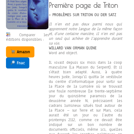
Première page de Triton
«
PROBLÈMES SUR TRITON OU DER SATZ
Il n’en est pas deux parmi nous qui
apprennent notre langue de la même façon
et, d’une certaine manière, il n’en est pas
Comparer les
un seul qui achève de l’apprendre durant
éditions disponibles :
sa vie.
WILLARD VAN ORMAN QUINE
Amazon
Word and object.
IL vivait depuis six mois dans la coop
Fnac
masculine (La Maison du Serpent). Et il
s’était bien adapté. Aussi, à quatre
heures juste, lorsqu’il quitta le vestibule
du centre d’informatique pour sortir sur
la Place de la Lumière où se trouvait
une foule nombreuse (le trente-septième
jour du quinzième paramois de la
deuxième année N, précisaient les
cadrans lumineux situés tout autour de
la Place – sur Terre et sur Mars, cela
aurait été un jour ou l’autre du
printemps 2112, comme ce devait être
indiqué sur un bon nombre de
documents officiels, même ici, quelles