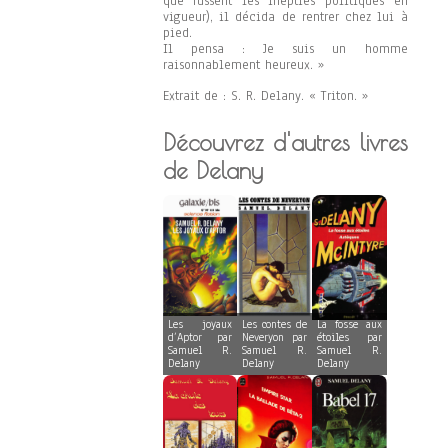
que fussent les inepties politiques en
vigueur), il décida de rentrer chez lui à
pied.
Il pensa : Je suis un homme
raisonnablement heureux. »
Extrait de : S. R. Delany. « Triton. »
Découvrez d'autres livres
de Delany
Les joyaux
Les contes de
La fosse aux
d’Aptor par
Neveryon par
étoiles par
Samuel R.
Samuel R.
Samuel R.
Delany
Delany
Delany