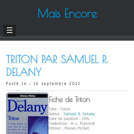
Mais Encore
☰
TRITON PAR SAMUEL R.
DELANY
Posté le : 16 septembre 2022
Fiche de Triton
Titre : Triton
Auteur :
Samuel R. Delany
Date de parution : 1976
Traduction : H.-L. Planchat
Editeur : Presses Pocket