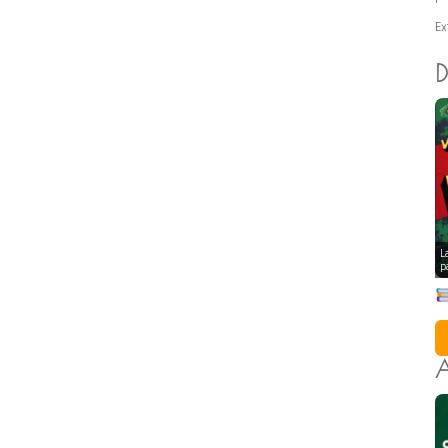
Ex
D
L
p
A