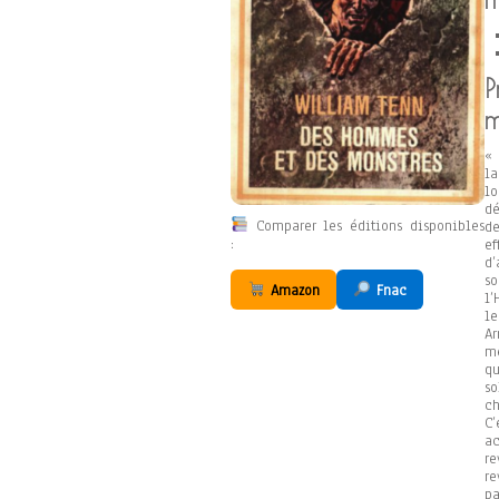
P
m
« 
la
lo
dé
Comparer les éditions disponibles
de
:
ef
d’
s
Amazon
Fnac
l’
le
Ar
mé
qu
so
c
C
a
re
re
pa