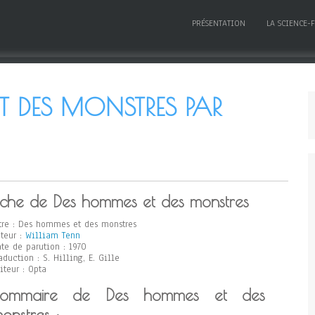
PRÉSENTATION
LA SCIENCE-
T DES MONSTRES PAR
iche de Des hommes et des monstres
tre : Des hommes et des monstres
teur :
William Tenn
te de parution : 1970
aduction : S. Hilling, E. Gille
iteur : Opta
Sommaire de Des hommes et des
onstres :