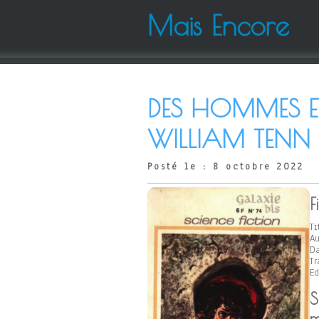
Mais Encore
DES HOMMES E
WILLIAM TENN
Posté le : 8 octobre 2022
F
Ti
Au
Da
Tr
Ed
m