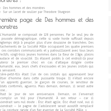
Des hommes et des monstres
Sur un lacet de soulier par Theodore Sturgeon
remière page de Des hommes et des
onstres
L’Humanité se composait de 128 personnes. Par le seul jeu de
 poussée démographique, cette si vaste horde suffisait depuis
ngtemps déjà à peupler plus d’une douzaine de tranchées. Des
tachements de la Société Mâle occupaient les quatre premiers
 ces corridors communicants et y patrouillaient avec tous leurs
fectifs, vingt-trois jeunes hommes dans la fleur de l’âge, pleins
audace et de vivacité. Ils étaient postés à cet endroit-là pour
outenir le premier choc en cas d’attaque dirigée contre
Humanité, eux, leurs chefs d’escouades et les jeunes initiés qui
s servaient.
rière-petit-fils était l’un de ces initiés qui apprenaient leur
tier d’homme dans cette puissante troupe. Il n’était encore
’un apprenti guerrier, le garçon de courses, le serviteur de
ldats confirmés, aguerris. Mais demain, demain, il serait autre
hose…
’était le jour de son anniversaire. Demain, on l’enverrait
ccomplir un Vol pour l’Humanité. À son retour – car il
viendrait sans nul doute : Éric était agile, Éric était rusé, oui il
viendrait – le pagne de l’adolescent serait aussitôt remplacé
r la ceinture rigide d’un fier guerrier de la Société Mâle. »