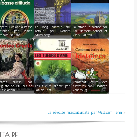
ppareil volant à basse
Le long chemin du
La citadelle cachée par
ltitude par James
retour par Robert
Karl-Herbert Scheer et
raham Ballard
Silverberg
Clark Darlton
ontes cruels par
Comment écrire des
uguste de Villiers de
Les tueurs d’âme par
histoires par Elisabeth
’Isle-Adam
Jan de Fast
Vonarburg
La révolte masculiniste par William Tenn
»
TAIRE