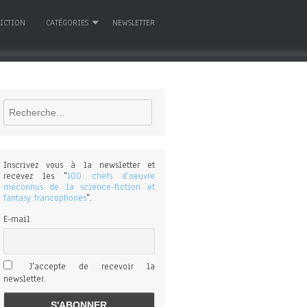
FICTION
CATÉGORIES
NEWSLETTER
Rechercher
Inscrivez vous à la newsletter et
recevez les "
100 chefs d'oeuvre
méconnus de la science-fiction et
fantasy francophones
".
E-mail
J'accepte de recevoir la
newsletter.