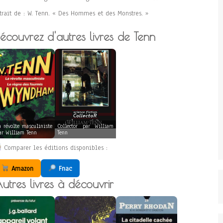
trait de : W. Tenn. « Des Hommes et des Monstres. »
écouvrez d'autres livres de Tenn
a révolte masculiniste
Collector par William
ar William Tenn
Tenn
Comparer les éditions disponibles :
Amazon
Fnac
utres livres à découvrir