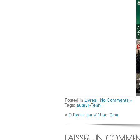
A
a
G
C
A
L
Posted in
Livres
|
No Comments »
Tags:
auteur-Tenn
«
Collector par William Tenn
LAISSER UN COMMEN