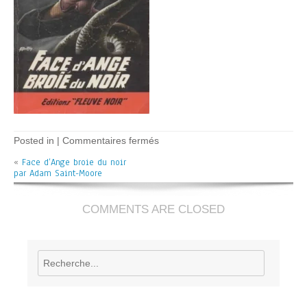
sur
Posted in |
Commentaires fermés
Face
«
Face d’Ange broie du noir
d’Ange
par Adam Saint-Moore
broie
du
noir
–
COMMENTS ARE CLOSED
A
Saint-
Moore
Rechercher