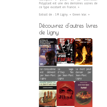
Polyplast est une des dernières usines de
ce type existant en France. »
Extrait de : J.M Ligny. « Green War. »
Découvrez d'autres livres
de Ligny
Le cinquième
La saga
La mort peut
est dément
d’Oap Täo
danser par
par Jean-Marc
par Jean-Marc
Jean-Marc
Ligny
Ligny
Ligny