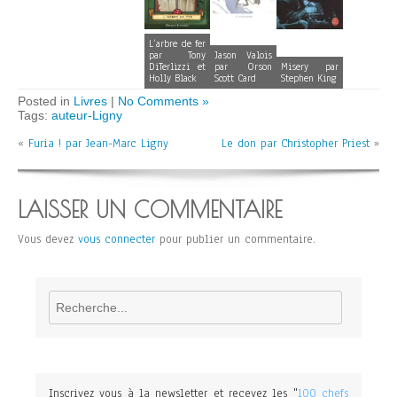
L’arbre de fer
par Tony
Jason Valois
DiTerlizzi et
par Orson
Misery par
Holly Black
Scott Card
Stephen King
Posted in
Livres
|
No Comments »
Tags:
auteur-Ligny
«
Furia ! par Jean-Marc Ligny
Le don par Christopher Priest
»
LAISSER UN COMMENTAIRE
Vous devez
vous connecter
pour publier un commentaire.
Rechercher
Inscrivez vous à la newsletter et recevez les "
100 chefs