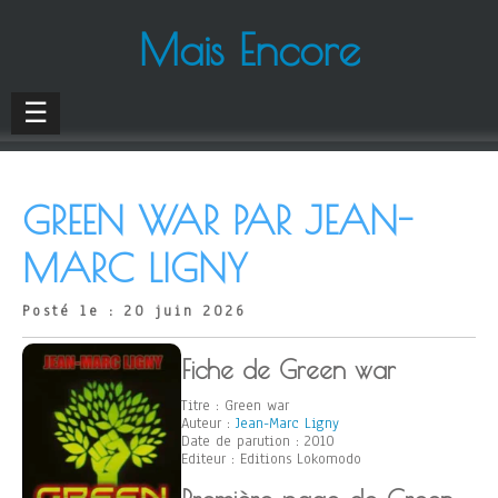
Mais Encore
☰
GREEN WAR PAR JEAN-
MARC LIGNY
Posté le : 20 juin 2026
Fiche de Green war
Titre : Green war
Auteur :
Jean-Marc Ligny
Date de parution : 2010
Editeur : Editions Lokomodo