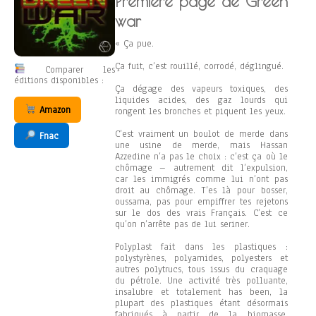
Première page de Green
war
« Ça pue.
Ça fuit, c’est rouillé, corrodé, déglingué.
Comparer les
éditions disponibles :
Ça dégage des vapeurs toxiques, des
liquides acides, des gaz lourds qui
Amazon
rongent les bronches et piquent les yeux.
C’est vraiment un boulot de merde dans
Fnac
une usine de merde, mais Hassan
Azzedine n’a pas le choix : c’est ça où le
chômage – autrement dit l’expulsion,
car les immigrés comme lui n’ont pas
droit au chômage. T’es là pour bosser,
oussama, pas pour empiffrer tes rejetons
sur le dos des vrais Français. C’est ce
qu’on n’arrête pas de lui seriner.
Polyplast fait dans les plastiques :
polystyrènes, polyamides, polyesters et
autres polytrucs, tous issus du craquage
du pétrole. Une activité très polluante,
insalubre et totalement has been, la
plupart des plastiques étant désormais
fabriqués à partir de la biomasse.