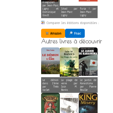
Kriegspiel
par Jean-Marc
Ligny et
Jihad par
Furia ! par
Dominique
Jean-Marc
Jean-Marc
Goult
Ligny
Ligny
Comparer les éditions disponibles :
Amazon
Fnac
Autres livres à découvrir
Le démon
La plage de
Le jardin de
dans l’âme
verre par
Kanashima
par Théo
Iain M.
par Pierre
Varlet
Banks
Boulle