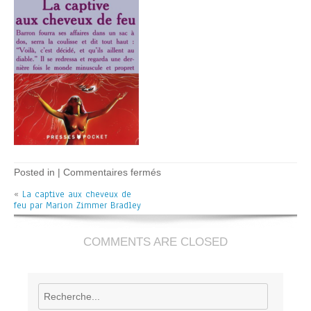
sur
Posted in |
Commentaires fermés
La
«
La captive aux cheveux de
captive
feu par Marion Zimmer Bradley
aux
cheveux
de
feu
COMMENTS ARE CLOSED
–
M.
Zimmer
Bradley
Rechercher