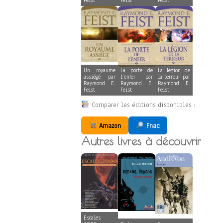
Feist
Feist
Feist
Un royaume
La porte de
La légion de
assiégé par
l’enfer par
la terreur par
Raymond E.
Raymond E.
Raymond E.
Feist
Feist
Feist
Comparer les éditions disponibles :
Amazon
Fnac
Autres livres à découvrir
Escales