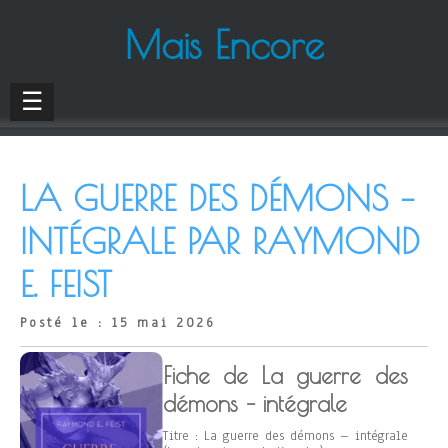
Mais Encore
☰
LA GUERRE DES DÉMONS –
INTÉGRALE PAR RAYMOND
E. FEIST
Posté le : 15 mai 2026
Fiche de La guerre des
démons – intégrale
Titre : La guerre des démons – intégrale