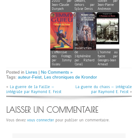
2000 par
Dedans,
Sukran par
Jean-Claude
dehors par
Jean-Pierre
Dunyach
Sylvie Denis
Andrevon
La
malédiction
L’offensive
de
L’homme au
des Frotegs
l’éphémère
fiacre par
par Jimmy
par Richard
Georges-Jean
Guieu
Canal
Arnaud
Posted in
Livres
|
No Comments »
Tags:
auteur-Feist
,
Les chroniques de Krondor
«
La guerre de la Faille –
La guerre du chaos – intégrale
intégrale par Raymond E. Feist
par Raymond E. Feist
»
LAISSER UN COMMENTAIRE
Vous devez
vous connecter
pour publier un commentaire.