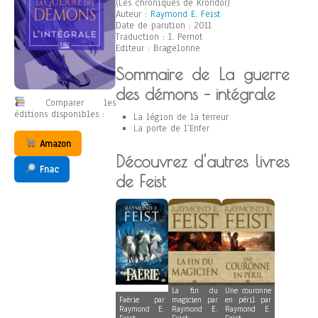
(Les chroniques de Krondor)
Auteur :
Raymond E. Feist
Date de parution : 2011
Traduction : I. Pernot
Editeur : Bragelonne
Sommaire de La guerre
des démons – intégrale
Comparer les
éditions disponibles :
La légion de la terreur
La porte de l’Enfer
Amazon
Découvrez d'autres livres
Fnac
de Feist
La fin du
Une couronne
Faërie par
magicien par
en péril par
Raymond E.
Raymond E.
Raymond E.