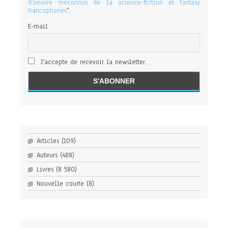
d'oeuvre méconnus de la science-fiction et fantasy
francophones
".
E-mail
J'accepte de recevoir la newsletter.
Articles
(109)
Auteurs
(488)
Livres
(8 580)
Nouvelle courte
(8)