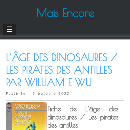
Mais Encore
☰
L’ÂGE DES DINOSAURES /
LES PIRATES DES ANTILLES
PAR WILLIAM F. WU
Posté le : 6 octobre 2022
Fiche de L’âge des
dinosaures / Les pirates
des antilles