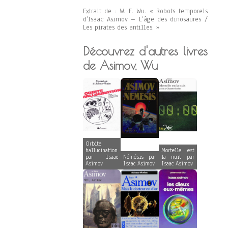
Extrait de : W. F. Wu. « Robots temporels
d’Isaac Asimov – L’âge des dinosaures /
Les pirates des antilles. »
Découvrez d'autres livres
de Asimov, Wu
Orbite
hallucination
Mortelle est
par Isaac
Némésis par
la nuit par
Asimov
Isaac Asimov
Isaac Asimov