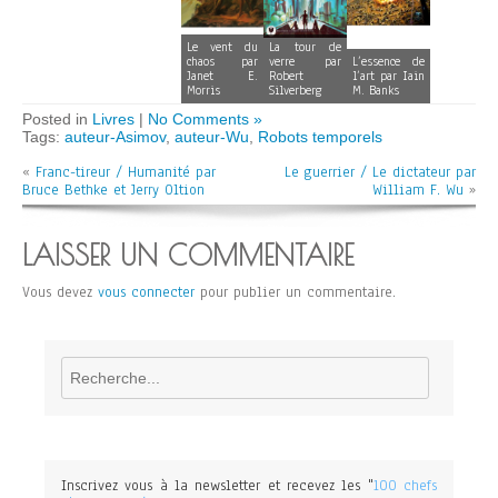
Le vent du
La tour de
chaos par
verre par
L’essence de
Janet E.
Robert
l’art par Iain
Morris
Silverberg
M. Banks
Posted in
Livres
|
No Comments »
Tags:
auteur-Asimov
,
auteur-Wu
,
Robots temporels
«
Franc-tireur / Humanité par
Le guerrier / Le dictateur par
Bruce Bethke et Jerry Oltion
William F. Wu
»
LAISSER UN COMMENTAIRE
Vous devez
vous connecter
pour publier un commentaire.
Rechercher
Inscrivez vous à la newsletter et recevez les "
100 chefs