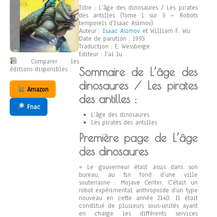
Titre : L’âge des dinosaures / Les pirates
des antilles (Tome 1 sur 3 – Robots
temporels d’Isaac Asimov)
Auteur :
Isaac Asimov
et William F. Wu
Date de parution : 1993
Traduction : E. Wessberge
Editeur : J’ai lu
Comparer les
éditions disponibles :
Sommaire de L’âge des
dinosaures / Les pirates
Amazon
des antilles :
Fnac
L’âge des dinosaures
Les pirates des antilles
Première page de L’âge
des dinosaures
« Le gouverneur était assis dans son
bureau, au fin fond d’une ville
souterraine : Mojave Center. C’était un
robot expérimental anthropoïde d’un type
nouveau en cette année 2140. Il était
constitué de plusieurs sous-unités ayant
en charge les différents services