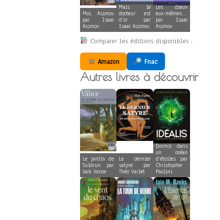
Mais le
Les dieux
Moi, Asimov
docteur est
eux-mêmes…
par Isaac
d’or par
par Isaac
Asimov
Isaac Asimov
Asimov
Comparer les éditions disponibles :
Amazon
Fnac
Autres livres à découvrir
Dormir dans
un océan
Le jardin de
Le dernier
d’étoiles par
Suldrun par
satyre par
Christopher
Jack Vance
Théo Varlet
Paolini