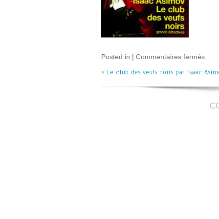
sur
Posted in |
Commentaires fermés
Le
«
Le club des veufs noirs par Isaac Asim
club
des
veuf
noir
–
C
I.
Asi