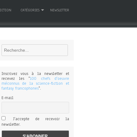
FICTION
CATÉGORIES
NEWSLETTER
Rechercher
Inscrivez vous à la newsletter et
recevez les "
100 chefs d'oeuvre
méconnus de la science-fiction et
fantasy francophones
".
E-mail
J'accepte de recevoir la
newsletter.