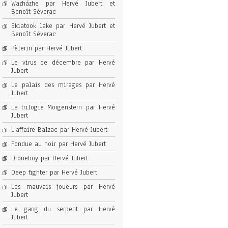
Wazházhe par Hervé Jubert et
Benoît Séverac
Skiatook lake par Hervé Jubert et
Benoît Séverac
Pèlerin par Hervé Jubert
Le virus de décembre par Hervé
Jubert
Le palais des mirages par Hervé
Jubert
La trilogie Morgenstern par Hervé
Jubert
L’affaire Balzac par Hervé Jubert
Fondue au noir par Hervé Jubert
Droneboy par Hervé Jubert
Deep fighter par Hervé Jubert
Les mauvais joueurs par Hervé
Jubert
Le gang du serpent par Hervé
Jubert